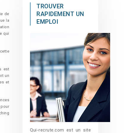
TROUVER
RAPIDEMENT UN
ie de
ue la
EMPLOI
vation
e qui
cette
s est
it un
es et
ences
 pour
ching
Qui-recrute.com est un site