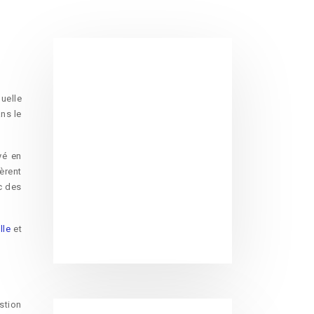
uelle
ans le
yé en
èrent
c des
lle
et
estion