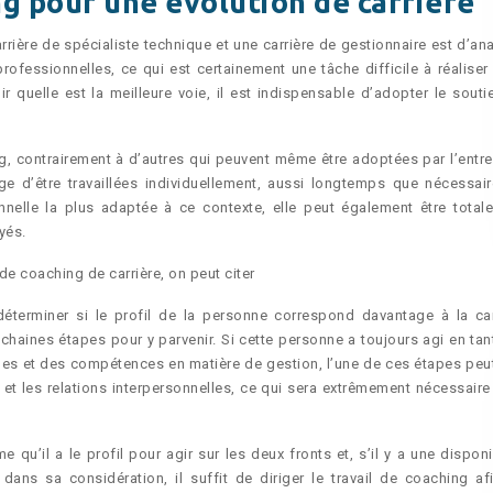
g pour une évolution de carrière
rrière de spécialiste technique et une carrière de gestionnaire est d’an
rofessionnelles, ce qui est certainement une tâche difficile à réaliser
r quelle est la meilleure voie, il est indispensable d’adopter le souti
g, contrairement à d’autres qui peuvent même être adoptées par l’entre
e d’être travaillées individuellement, aussi longtemps que nécessair
onnelle la plus adaptée à ce contexte, elle peut également être total
yés.
e coaching de carrière, on peut citer
déterminer si le profil de la personne correspond davantage à la car
chaines étapes pour y parvenir. Si cette personne a toujours agi en tan
udes et des compétences en matière de gestion, l’une de ces étapes peut
ip et les relations interpersonnelles, ce qui sera extrêmement nécessaire
u’il a le profil pour agir sur les deux fronts et, s’il y a une disponib
ans sa considération, il suffit de diriger le travail de coaching af