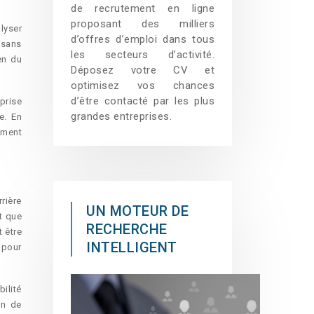
de recrutement en ligne
proposant des milliers
alyser
d’offres d’emploi dans tous
 sans
les secteurs d’activité.
en du
Déposez votre CV et
optimisez vos chances
d’être contacté par les plus
prise
grandes entreprises.
e. En
ement
rière
UN MOTEUR DE
t que
RECHERCHE
 être
INTELLIGENT
 pour
ilité
in de