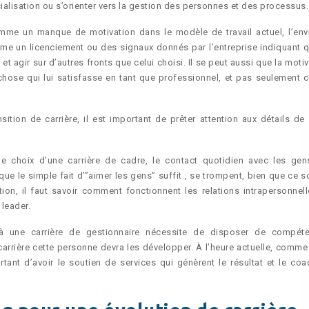
cialisation ou s’orienter vers la gestion des personnes et des processus.
omme un manque de motivation dans le modèle de travail actuel, l’env
e un licenciement ou des signaux donnés par l’entreprise indiquant q
t agir sur d’autres fronts que celui choisi. Il se peut aussi que la moti
chose qui lui satisfasse en tant que professionnel, et pas seulement c
ition de carrière, il est important de prêter attention aux détails de 
 le choix d’une carrière de cadre, le contact quotidien avec les gen
e le simple fait d’”aimer les gens” suffit , se trompent, bien que ce so
on, il faut savoir comment fonctionnent les relations intrapersonnell
 leader.
 à une carrière de gestionnaire nécessite de disposer de compét
arrière cette personne devra les développer. À l’heure actuelle, comme
ortant d’avoir le soutien de services qui génèrent le résultat et le coa