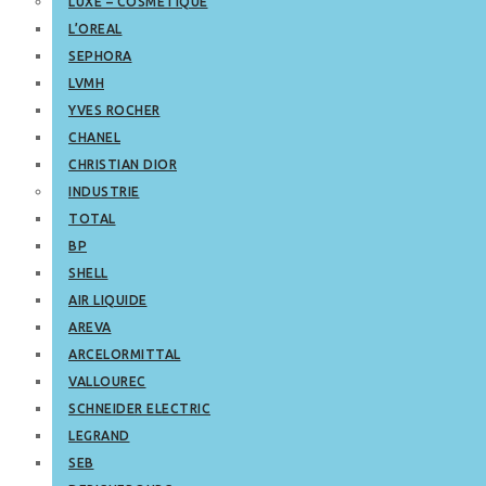
LUXE – COSMETIQUE
L’OREAL
SEPHORA
LVMH
YVES ROCHER
CHANEL
CHRISTIAN DIOR
INDUSTRIE
TOTAL
BP
SHELL
AIR LIQUIDE
AREVA
ARCELORMITTAL
VALLOUREC
SCHNEIDER ELECTRIC
LEGRAND
SEB