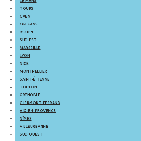
LE MANS
TOURS
CAEN
ORLÉANS
ROUEN
SUD EST
MARSEILLE
LYON
NICE
MONTPELLIER
SAINT-ÉTIENNE
TOULON
GRENOBLE
CLERMONT-FERRAND
AIX-EN-PROVENCE
NÎMES
VILLEURBANNE
SUD OUEST