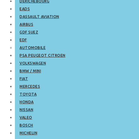
DERICHEBOURG
EADS
DASSAULT AVIATION
AIRBUS
GDF SUEZ
EDF
AUTOMOBILE
PSA PEUGEOT CITROEN
VOLKSWAGEN
BMW / MINI
FIAT
MERCEDES
TOYOTA
HONDA
NISSAN
VALEO
BOSCH
MICHELIN