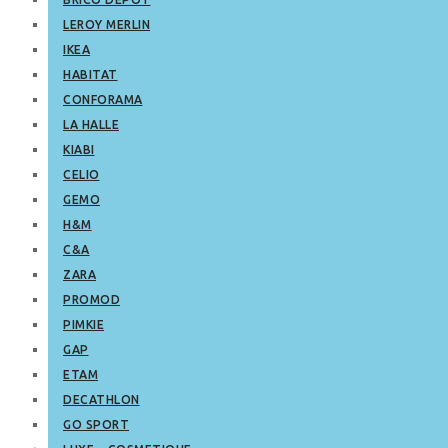
LEROY MERLIN
IKEA
HABITAT
CONFORAMA
LA HALLE
KIABI
CELIO
GEMO
H&M
C&A
ZARA
PROMOD
PIMKIE
GAP
ETAM
DECATHLON
GO SPORT