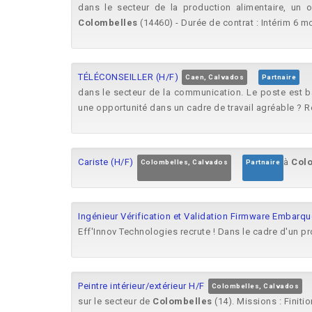
dans le secteur de la production alimentaire, un o
Colombelles
(14460) - Durée de contrat : Intérim 6 m
TÉLÉCONSEILLER (H/F)
Caen, Calvados
Partnaire
dans le secteur de la communication. Le poste est
une opportunité dans un cadre de travail agréable ? R
Cariste (H/F)
à
Col
Colombelles, Calvados
Partnaire
Ingénieur Vérification et Validation Firmware Embarqu
Eff'Innov Technologies recrute ! Dans le cadre d'un pr
Peintre intérieur/extérieur H/F
Colombelles, Calvados
sur le secteur de
Colombelles
(14). Missions : Finiti