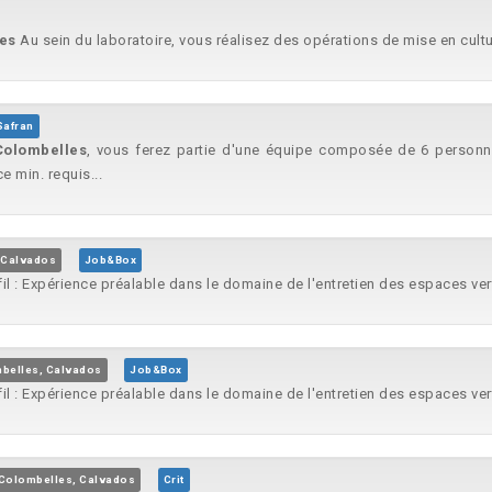
es
Au sein du laboratoire, vous réalisez des opérations de mise en cultur
Safran
Colombelles
, vous ferez partie d'une équipe composée de 6 personne
 min. requis...
 Calvados
Job&Box
l : Expérience préalable dans le domaine de l'entretien des espaces vert
belles, Calvados
Job&Box
l : Expérience préalable dans le domaine de l'entretien des espaces vert
Colombelles, Calvados
Crit