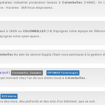
pérateur industriel production levains à
Colombelles
(14460).- En ta
ois - Horaires : 5X8 Vous disposerez...
 basé à CAEN ou
COLOMBELLES
(14) Rejoignez notre équipe de Téléconse
ejoignez notre open-space...
ombelles
Au sein du service Supply Chain vous participez à la gestion de
é (H/F)
Colombelles, Calvados
EFF'INNOV Technologies
ojet innovant chez l'un de nos clients basé à
Colombelles
...
SOS Intérim
ons des murs, des plafonds et des sols d'un bâtiment, que ce soit...