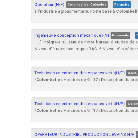
Opérateur (H/F)
Colombelles, Calvados
Partnaire
à l'industrie agroalimentaire. Poste basé à
Colombell
Ingénieur-e conception mécanique F/H
Normandy
, …) Intégré-e au sein de notre bureau d'études de
Niveau d'études min. requis BAC+5 Niveau d'expérience
Technicien en entretien des espaces verts(H/F)
Caen,
/
Colombelles
Horaires de 9h-17h Description du profi
Technicien en entretien des espaces verts(H/F)
Colom
/
Colombelles
Horaires de 9h-17h Description du profi
OPERATEUR INDUSTRIEL PRODUCTION LEVAINS H/F