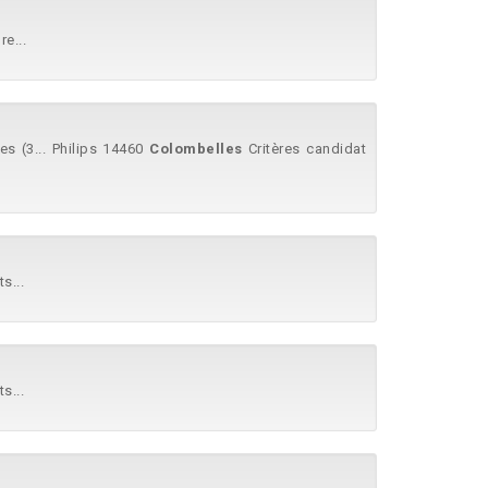
e...
s (3... Philips 14460
Colombelles
Critères candidat
s...
s...