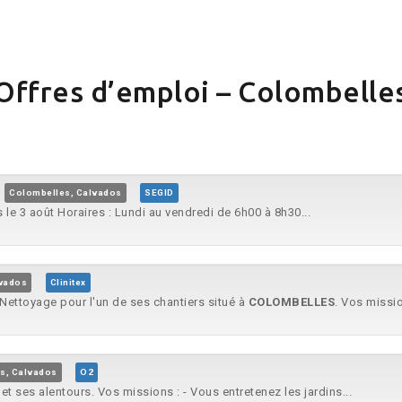
Offres d’emploi – Colombelle
Colombelles, Calvados
SEGID
 le 3 août Horaires : Lundi au vendredi de 6h00 à 8h30...
lvados
Clinitex
ettoyage pour l'un de ses chantiers situé à
COLOMBELLES
. Vos missio
s, Calvados
O2
et ses alentours. Vos missions : - Vous entretenez les jardins...