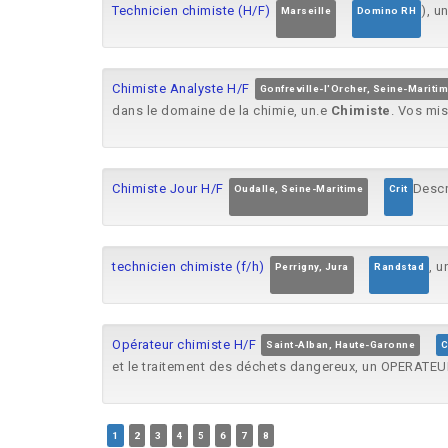
Technicien chimiste (H/F)
), u
Marseille
Domino RH
Chimiste Analyste H/F
Gonfreville-l'Orcher, Seine-Mariti
dans le domaine de la chimie, un.e
Chimiste
. Vos mis
Chimiste Jour H/F
Descr
Oudalle, Seine-Maritime
Crit
technicien chimiste (f/h)
, u
Perrigny, Jura
Randstad
Opérateur chimiste H/F
Saint-Alban, Haute-Garonne
C
et le traitement des déchets dangereux, un OPERATE
1
2
3
4
5
6
7
8