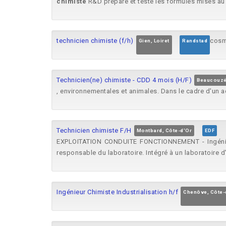
chimiste
R&D prépare et teste les formules mises au p
technicien chimiste (f/h)
cosm
Gien, Loiret
Randstad
Technicien(ne) chimiste - CDD 4 mois (H/F)
Beaucouzé,
, environnementales et animales. Dans le cadre d'un 
Technicien chimiste F/H
Montbard, Côte-d'Or
EDF
EXPLOITATION CONDUITE FONCTIONNEMENT - Ingénieri
responsable du laboratoire. Intégré à un laboratoire d
Ingénieur Chimiste Industrialisation h/f
Chenôve, Côte-