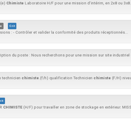
n(e)
Chimiste
Laboratoire H/F pour une mission d'intérim, en 2x8 ou 3x8. D
me
Crit
sions : - Contrôler et valider la conformité des produits réceptionnés...
iption du poste : Nous recherchons pour une mission sur site industriel
n technicien
chimiste
.(f/h) qualification Technicien
chimiste
(F/H) nivea
rit
UR
CHIMISTE
(H/F) pour travailler en zone de stockage en extérieur. MIS