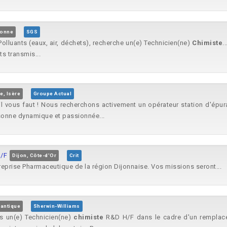
sonne
SGS
olluants (eaux, air, déchets), recherche un(e) Technicien(ne)
Chimiste
.
ts transmis...
e, Isère
Groupe Actual
il vous faut ! Nous recherchons activement un opérateur station d'épura
sonne dynamique et passionnée...
/F
Dijon, Côte-d'Or
Crit
rise Pharmaceutique de la région Dijonnaise. Vos missions seront...
lantique
Sherwin-Williams
ns un(e) Technicien(ne)
chimiste
R&D H/F dans le cadre d'un remplacem