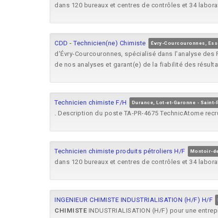
dans 120 bureaux et centres de contrôles et 34 labor
CDD - Technicien(ne) Chimiste
Évry-Courcouronnes, Es
d'Évry-Courcouronnes, spécialisé dans l'analyse des P
de nos analyses et garant(e) de la fiabilité des résulta
Technicien chimiste F/H
Durance, Lot-et-Garonne - Saint-
. Description du poste TA-PR-4675 TechnicAtome rec
Technicien chimiste produits pétroliers H/F
Montoir-de
dans 120 bureaux et centres de contrôles et 34 labor
INGENIEUR CHIMISTE INDUSTRIALISATION (H/F) H/F
CHIMISTE
INDUSTRIALISATION (H/F) pour une entrepri