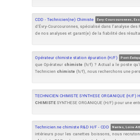
CDD - Technicien(ne) Chimiste
Évry-Courcouronnes, Es
d’Évry-Courcouronnes, spécialisé dans l’analyse des P
de nos analyses et garant(e) de la fiabilité des résulta
Opérateur chimiste station épuration (H/F)
Pont-Évêqu
que Opérateur
chimiste
(h/f) ? Actual a le poste qu'
Technicien
chimiste
(h/f), nous recherchons une per
TECHNICIEN CHIMISTE SYNTHESE ORGANIQUE (H/F) H
CHIMISTE
SYNTHESE ORGANIQUE (H/F) pour une entrep
Technicien.ne chimiste R&D H/F - CDD
Nantes, Loire-At
intérieurs pour les canettes boissons, nous recruto