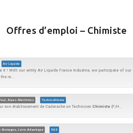
Offres d’emploi – Chimiste
Air Liquide
 it ! With our entity Air Liquide France Industrie, we participate of o
he re...
Paul, Alpes-Maritimes
TechnicAtome
ur son établissement de Cadarache un Technicien
Chimiste
(F/H...
-Bretagne, Loire-Atlantique
SGS