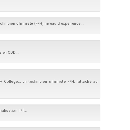
echnicien
chimiste
(F/H) niveau d'expérience...
e
en CDD...
H Collège... un technicien
chimiste
F/H, rattaché au
ialisation h/f...