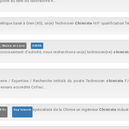
oint au sein du laboratoire R...
étique basé à Gien (45), un(e) Technicien
Chimiste
H/F. qualification T
 Maine-et-Loire
GIRPA
accroissement d'activité, nous recherchons un(e) technicien(ne)
chimist
e / Expertise / Recherche Intitulé du poste Technicien
chimiste
F/
'essais accrédité Cofrac...
spécialiste de la Chimie un Ingénieur
Chimiste
Industr
d'Or
Sup'Interim