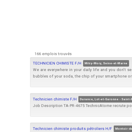
166 emplois trouvés
TECHNICIEN CHIMISTE F/H
Mitry-Mory, Seine-et-Marne
We are everywhere in your daily life and you don’t see
bubbles of your soda, the chip of your smartphone or t
Technicien chimiste F/H
Durance, Lot-et-Garonne - Saint-
Job Description TA-PR-4675 TechnicAtome recrute po
Technicien chimiste produits pétroliers H/F
Montoir-de