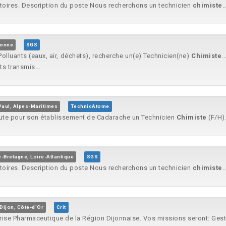
atoires. Description du poste Nous recherchons un technicien
chimiste
..
sonne
SGS
olluants (eaux, air, déchets), recherche un(e) Technicien(ne)
Chimiste
.
ts transmis...
Paul, Alpes-Maritimes
TechnicAtome
rute pour son établissement de Cadarache un Technicien
Chimiste
(F/H).
-Bretagne, Loire-Atlantique
SGS
atoires. Description du poste Nous recherchons un technicien
chimiste
..
Dijon, Côte-d'Or
Crit
se Pharmaceutique de la Région Dijonnaise. Vos missions seront: Gesti