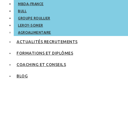
MBDA-FRANCE
BULL
GROUPE ROULLIER
LEROY-SOMER
AGROALIMENTAIRE
ACTUALITÉS RECRUTEMENTS
FORMATIONS ET DIPLÔMES
COACHING ET CONSEILS
BLOG
Cherchez des
informations
pertinentes sur les
entreprises avant
de postuler