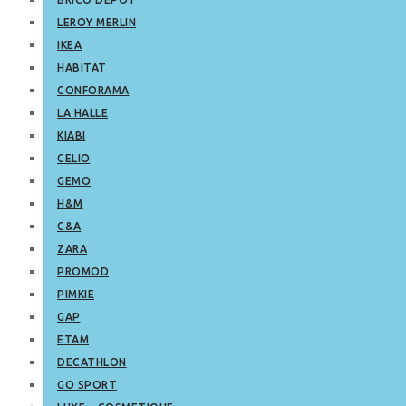
LEROY MERLIN
IKEA
HABITAT
CONFORAMA
LA HALLE
KIABI
CELIO
GEMO
H&M
C&A
ZARA
PROMOD
PIMKIE
GAP
ETAM
DECATHLON
GO SPORT