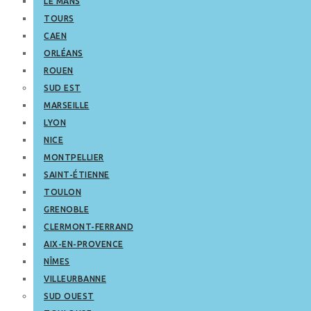
LE MANS
TOURS
CAEN
ORLÉANS
ROUEN
SUD EST
MARSEILLE
LYON
NICE
MONTPELLIER
SAINT-ÉTIENNE
TOULON
GRENOBLE
CLERMONT-FERRAND
AIX-EN-PROVENCE
NÎMES
VILLEURBANNE
SUD OUEST