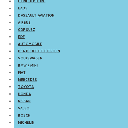
DERICHEBOURG
EADS
DASSAULT AVIATION
AIRBUS
GDF SUEZ
EDF
AUTOMOBILE
PSA PEUGEOT CITROEN
VOLKSWAGEN
BMW / MINI
FIAT
MERCEDES
TOYOTA
HONDA
NISSAN
VALEO
BOSCH
MICHELIN