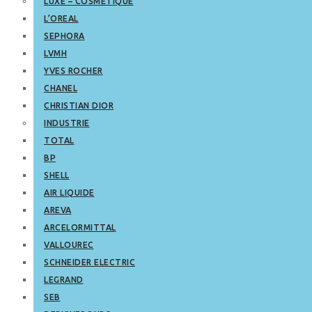
LUXE – COSMETIQUE
L’OREAL
SEPHORA
LVMH
YVES ROCHER
CHANEL
CHRISTIAN DIOR
INDUSTRIE
TOTAL
BP
SHELL
AIR LIQUIDE
AREVA
ARCELORMITTAL
VALLOUREC
SCHNEIDER ELECTRIC
LEGRAND
SEB