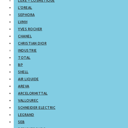
LUXE – COSMETIQUE
L’OREAL
SEPHORA
LVMH
YVES ROCHER
CHANEL
CHRISTIAN DIOR
INDUSTRIE
TOTAL
BP
SHELL
AIR LIQUIDE
AREVA
ARCELORMITTAL
VALLOUREC
SCHNEIDER ELECTRIC
LEGRAND
SEB