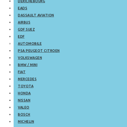
DERICHEBOURG
EADS
DASSAULT AVIATION
AIRBUS
GDF SUEZ
EDF
AUTOMOBILE
PSA PEUGEOT CITROEN
VOLKSWAGEN
BMW / MINI
FIAT
MERCEDES
TOYOTA
HONDA
NISSAN
VALEO
BOSCH
MICHELIN