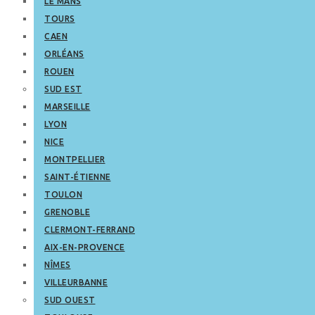
LE MANS
TOURS
CAEN
ORLÉANS
ROUEN
SUD EST
MARSEILLE
LYON
NICE
MONTPELLIER
SAINT-ÉTIENNE
TOULON
GRENOBLE
CLERMONT-FERRAND
AIX-EN-PROVENCE
NÎMES
VILLEURBANNE
SUD OUEST