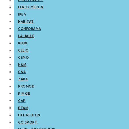
LEROY MERLIN
IKEA
HABITAT
CONFORAMA
LA HALLE
KIABI
CELIO
GEMO
H&M
C&A
ZARA
PROMOD
PIMKIE
GAP
ETAM
DECATHLON
GO SPORT