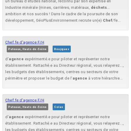
un bureau d’études national, reconnu par son expertise en
Industrie minérale (mines, carrières, matériaux,
déchets
...
ambition et nos succès ! Dans le cadre de la poursuite de son
développement, GéoPlusEnvironnement recrute un(e)
Chef
/fe...
Chef.fe d'agence F/H
Puteaux, Hauts-de-Seine
Bouygues
d’
agence
expérimenté.e pour piloter et représenter notre
établissement. Rattaché.e au Directeur régional, vous relayerez...,
les budgets des établissements, centres ou secteurs de votre
périmètre et proposer le budget de l’
agence
à votre hiérarchie...
Chef.fe d'agence F/H
Puteaux, Hauts-de-Seine
Colas
d’
agence
expérimenté.e pour piloter et représenter notre
établissement. Rattaché.e au Directeur régional, vous relayerez...,
les budgets des établissements, centres ou secteurs de votre