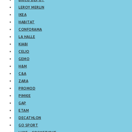
LEROY MERLIN
IKEA
HABITAT
CONFORAMA
LA HALLE
KIABI
CELIO
GEMO
H&M
C&A
ZARA
PROMOD
PIMKIE
GAP
ETAM
DECATHLON
GO SPORT