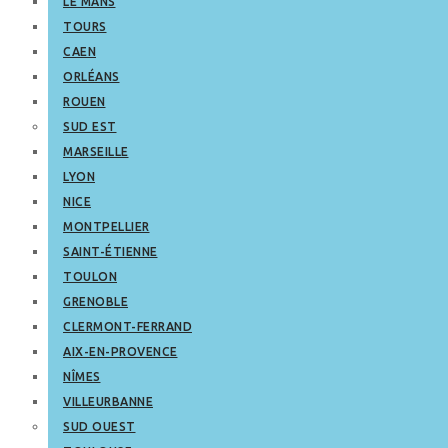
LE MANS
TOURS
CAEN
ORLÉANS
ROUEN
SUD EST
MARSEILLE
LYON
NICE
MONTPELLIER
SAINT-ÉTIENNE
TOULON
GRENOBLE
CLERMONT-FERRAND
AIX-EN-PROVENCE
NÎMES
VILLEURBANNE
SUD OUEST