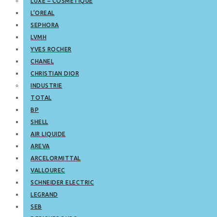
LUXE – COSMETIQUE
L’OREAL
SEPHORA
LVMH
YVES ROCHER
CHANEL
CHRISTIAN DIOR
INDUSTRIE
TOTAL
BP
SHELL
AIR LIQUIDE
AREVA
ARCELORMITTAL
VALLOUREC
SCHNEIDER ELECTRIC
LEGRAND
SEB