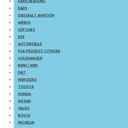
DERICHEBOURG
EADS
DASSAULT AVIATION
AIRBUS
GDF SUEZ
EDF
AUTOMOBILE
PSA PEUGEOT CITROEN
VOLKSWAGEN
BMW / MINI
FIAT
MERCEDES
TOYOTA
HONDA
NISSAN
VALEO
BOSCH
MICHELIN