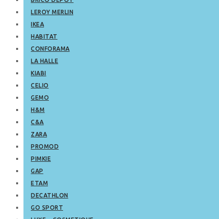
LEROY MERLIN
IKEA
HABITAT
CONFORAMA
LA HALLE
KIABI
CELIO
GEMO
H&M
C&A
ZARA
PROMOD
PIMKIE
GAP
ETAM
DECATHLON
GO SPORT