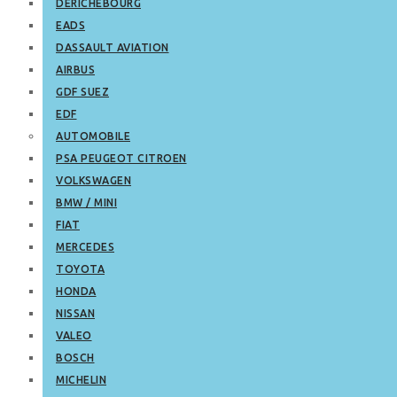
DERICHEBOURG
EADS
DASSAULT AVIATION
AIRBUS
GDF SUEZ
EDF
AUTOMOBILE
PSA PEUGEOT CITROEN
VOLKSWAGEN
BMW / MINI
FIAT
MERCEDES
TOYOTA
HONDA
NISSAN
VALEO
BOSCH
MICHELIN