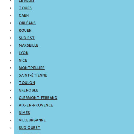
LE MANS
TOURS
CAEN
ORLÉANS
ROUEN
SUD EST
MARSEILLE
LYON
NICE
MONTPELLIER
SAINT-ÉTIENNE
TOULON
GRENOBLE
CLERMONT-FERRAND
AIX-EN-PROVENCE
NÎMES
VILLEURBANNE
SUD OUEST