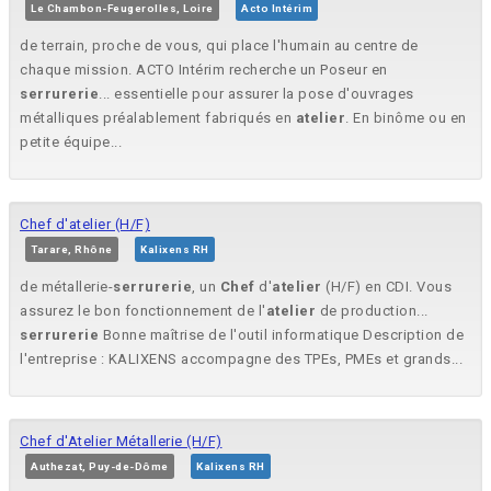
Le Chambon-Feugerolles, Loire
Acto Intérim
de terrain, proche de vous, qui place l'humain au centre de
chaque mission. ACTO Intérim recherche un Poseur en
serrurerie
... essentielle pour assurer la pose d'ouvrages
métalliques préalablement fabriqués en
atelier
. En binôme ou en
petite équipe...
Chef d'atelier (H/F)
Tarare, Rhône
Kalixens RH
de métallerie-
serrurerie
, un
Chef
d'
atelier
(H/F) en CDI. Vous
assurez le bon fonctionnement de l'
atelier
de production...
serrurerie
Bonne maîtrise de l'outil informatique Description de
l'entreprise : KALIXENS accompagne des TPEs, PMEs et grands...
Chef d'Atelier Métallerie (H/F)
Authezat, Puy-de-Dôme
Kalixens RH