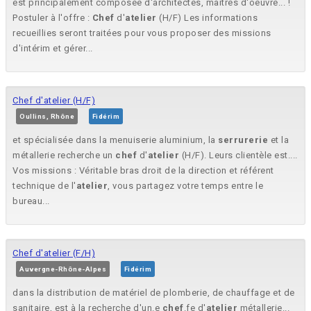
est principalement composée d'architectes, maîtres d'oeuvre... !
Postuler à l'offre :
Chef
d'
atelier
(H/F) Les informations
recueillies seront traitées pour vous proposer des missions
d'intérim et gérer...
Chef d'atelier (H/F)
Oullins, Rhône
Fidérim
et spécialisée dans la menuiserie aluminium, la
serrurerie
et la
métallerie recherche un
chef
d'
atelier
(H/F). Leurs clientèle est....
Vos missions : Véritable bras droit de la direction et référent
technique de l'
atelier
, vous partagez votre temps entre le
bureau...
Chef d'atelier (F/H)
Auvergne-Rhône-Alpes
Fidérim
dans la distribution de matériel de plomberie, de chauffage et de
sanitaire, est à la recherche d'un.e
chef
.fe d'
atelier
métallerie...