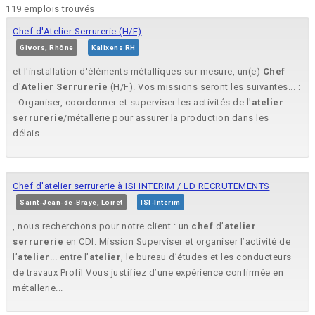
119 emplois trouvés
Chef d'Atelier Serrurerie (H/F)
Givors, Rhône
Kalixens RH
et l'installation d'éléments métalliques sur mesure, un(e)
Chef
d'
Atelier
Serrurerie
(H/F). Vos missions seront les suivantes... :
- Organiser, coordonner et superviser les activités de l'
atelier
serrurerie
/métallerie pour assurer la production dans les
délais...
Chef d'atelier serrurerie à ISI INTERIM / LD RECRUTEMENTS
Saint-Jean-de-Braye, Loiret
ISI-Intérim
, nous recherchons pour notre client : un
chef
d’
atelier
serrurerie
en CDI. Mission Superviser et organiser l’activité de
l’
atelier
... entre l’
atelier
, le bureau d’études et les conducteurs
de travaux Profil Vous justifiez d’une expérience confirmée en
métallerie...