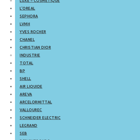
LUXE – COSMETIQUE
L’OREAL
SEPHORA
LVMH
YVES ROCHER
CHANEL
CHRISTIAN DIOR
INDUSTRIE
TOTAL
BP
SHELL
AIR LIQUIDE
AREVA
ARCELORMITTAL
VALLOUREC
SCHNEIDER ELECTRIC
LEGRAND
SEB