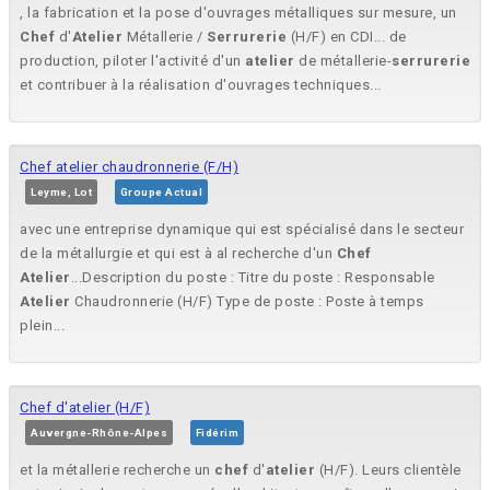
, la fabrication et la pose d'ouvrages métalliques sur mesure, un
Chef
d'
Atelier
Métallerie /
Serrurerie
(H/F) en CDI... de
production, piloter l'activité d'un
atelier
de métallerie-
serrurerie
et contribuer à la réalisation d'ouvrages techniques...
Chef atelier chaudronnerie (F/H)
Leyme, Lot
Groupe Actual
avec une entreprise dynamique qui est spécialisé dans le secteur
de la métallurgie et qui est à al recherche d'un
Chef
Atelier
...Description du poste : Titre du poste : Responsable
Atelier
Chaudronnerie (H/F) Type de poste : Poste à temps
plein...
Chef d'atelier (H/F)
Auvergne-Rhône-Alpes
Fidérim
et la métallerie recherche un
chef
d'
atelier
(H/F). Leurs clientèle