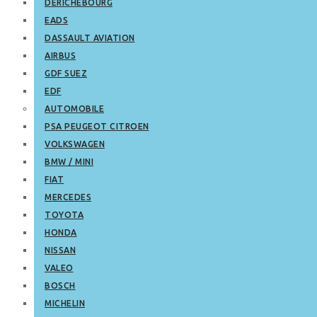
DERICHEBOURG
EADS
DASSAULT AVIATION
AIRBUS
GDF SUEZ
EDF
AUTOMOBILE
PSA PEUGEOT CITROEN
VOLKSWAGEN
BMW / MINI
FIAT
MERCEDES
TOYOTA
HONDA
NISSAN
VALEO
BOSCH
MICHELIN