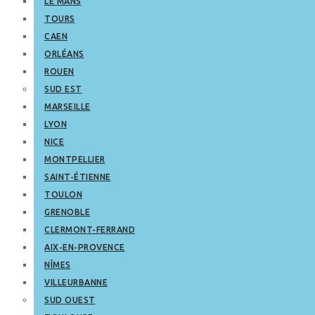
LE MANS
TOURS
CAEN
ORLÉANS
ROUEN
SUD EST
MARSEILLE
LYON
NICE
MONTPELLIER
SAINT-ÉTIENNE
TOULON
GRENOBLE
CLERMONT-FERRAND
AIX-EN-PROVENCE
NÎMES
VILLEURBANNE
SUD OUEST