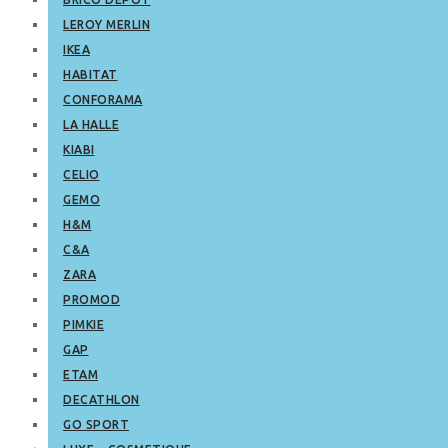
LEROY MERLIN
IKEA
HABITAT
CONFORAMA
LA HALLE
KIABI
CELIO
GEMO
H&M
C&A
ZARA
PROMOD
PIMKIE
GAP
ETAM
DECATHLON
GO SPORT