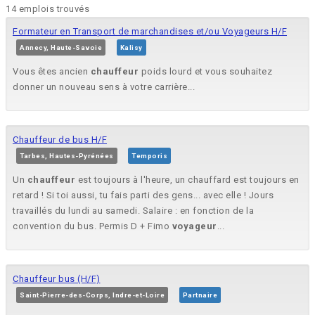
14 emplois trouvés
Formateur en Transport de marchandises et/ou Voyageurs H/F
Annecy, Haute-Savoie
Kalisy
Vous êtes ancien
chauffeur
poids lourd et vous souhaitez
donner un nouveau sens à votre carrière...
Chauffeur de bus H/F
Tarbes, Hautes-Pyrénées
Temporis
Un
chauffeur
est toujours à l'heure, un chauffard est toujours en
retard ! Si toi aussi, tu fais parti des gens... avec elle ! Jours
travaillés du lundi au samedi. Salaire : en fonction de la
convention du bus. Permis D + Fimo
voyageur
...
Chauffeur bus (H/F)
Saint-Pierre-des-Corps, Indre-et-Loire
Partnaire