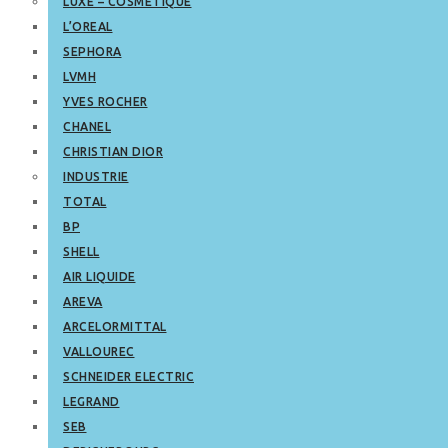
LUXE – COSMETIQUE
L’OREAL
SEPHORA
LVMH
YVES ROCHER
CHANEL
CHRISTIAN DIOR
INDUSTRIE
TOTAL
BP
SHELL
AIR LIQUIDE
AREVA
ARCELORMITTAL
VALLOUREC
SCHNEIDER ELECTRIC
LEGRAND
SEB