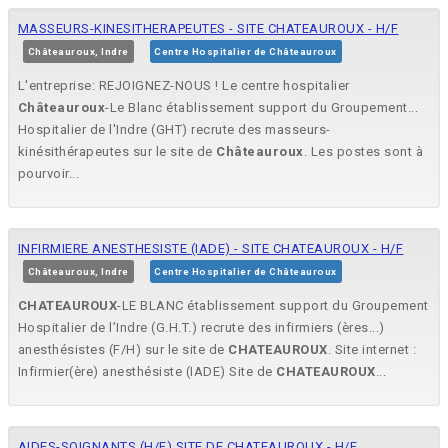
MASSEURS-KINESITHERAPEUTES - SITE CHATEAUROUX - H/F
Châteauroux, Indre
Centre Hospitalier de Châteauroux
L'entreprise: REJOIGNEZ-NOUS ! Le centre hospitalier
Châteauroux
-Le Blanc établissement support du Groupement...
Hospitalier de l'Indre (GHT) recrute des masseurs-
kinésithérapeutes sur le site de
Châteauroux
. Les postes sont à
pourvoir...
INFIRMIERE ANESTHESISTE (IADE) - SITE CHATEAUROUX - H/F
Châteauroux, Indre
Centre Hospitalier de Châteauroux
CHATEAUROUX
-LE BLANC établissement support du Groupement
Hospitalier de l’Indre (G.H.T.) recrute des infirmiers (ères...)
anesthésistes (F/H) sur le site de
CHATEAUROUX
. Site internet :
Infirmier(ère) anesthésiste (IADE) Site de
CHATEAUROUX
...
AIDES-SOIGNANTS (H/F) SITE DE CHATEAUROUX - H/F