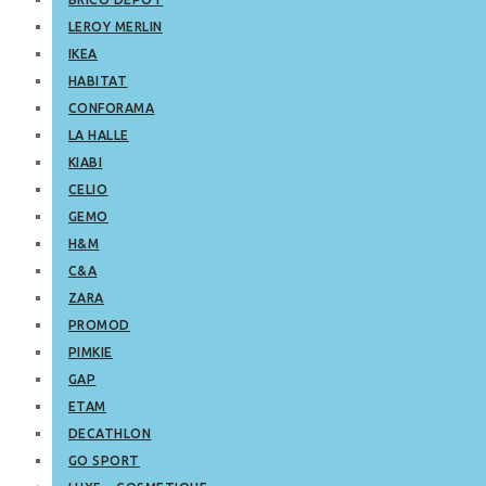
LEROY MERLIN
IKEA
HABITAT
CONFORAMA
LA HALLE
KIABI
CELIO
GEMO
H&M
C&A
ZARA
PROMOD
PIMKIE
GAP
ETAM
DECATHLON
GO SPORT