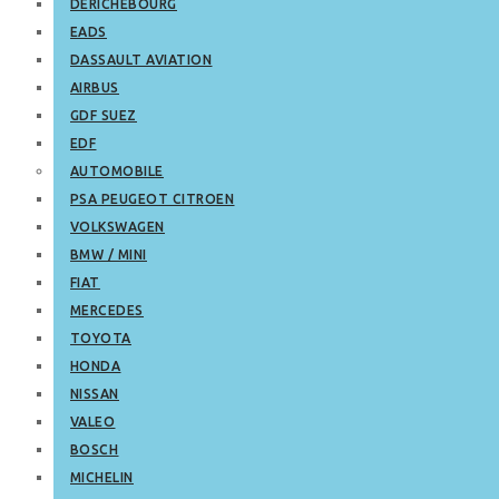
DERICHEBOURG
EADS
DASSAULT AVIATION
AIRBUS
GDF SUEZ
EDF
AUTOMOBILE
PSA PEUGEOT CITROEN
VOLKSWAGEN
BMW / MINI
FIAT
MERCEDES
TOYOTA
HONDA
NISSAN
VALEO
BOSCH
MICHELIN