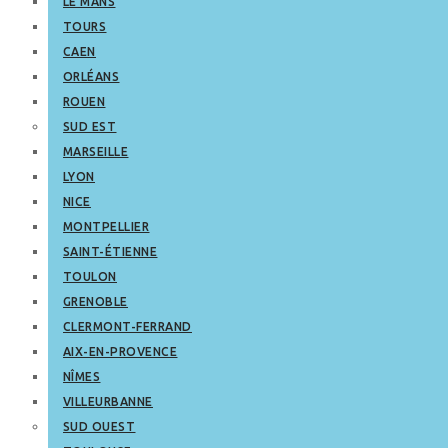
LE MANS
TOURS
CAEN
ORLÉANS
ROUEN
SUD EST
MARSEILLE
LYON
NICE
MONTPELLIER
SAINT-ÉTIENNE
TOULON
GRENOBLE
CLERMONT-FERRAND
AIX-EN-PROVENCE
NÎMES
VILLEURBANNE
SUD OUEST