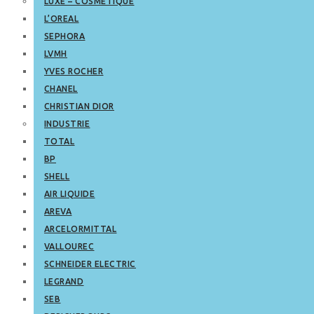
LUXE – COSMETIQUE
L’OREAL
SEPHORA
LVMH
YVES ROCHER
CHANEL
CHRISTIAN DIOR
INDUSTRIE
TOTAL
BP
SHELL
AIR LIQUIDE
AREVA
ARCELORMITTAL
VALLOUREC
SCHNEIDER ELECTRIC
LEGRAND
SEB