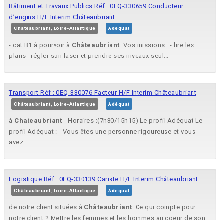
Bâtiment et Travaux Publics Réf : 0EQ-330659 Conducteur
d’engins H/F Interim Châteaubriant
Châteaubriant, Loire-Atlantique
Adéquat
- cat B1 à pourvoir à
Châteaubriant
. Vos missions : - lire les
plans , régler son laser et prendre ses niveaux seul...
Transport Réf : 0EQ-330076 Facteur H/F Interim Châteaubriant
Châteaubriant, Loire-Atlantique
Adéquat
à
Chateaubriant
- Horaires :(7h30/15h15) Le profil Adéquat Le
profil Adéquat : - Vous êtes une personne rigoureuse et vous
avez...
Logistique Réf : 0EQ-330139 Cariste H/F Interim Châteaubriant
Châteaubriant, Loire-Atlantique
Adéquat
de notre client situées à
Châteaubriant
. Ce qui compte pour
notre client ? Mettre les femmes et les hommes au coeur de son...