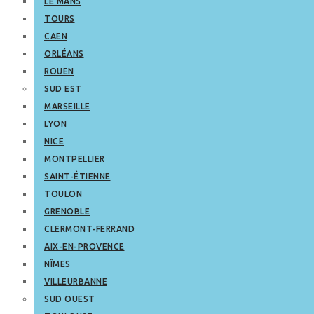
LE MANS
TOURS
CAEN
ORLÉANS
ROUEN
SUD EST
MARSEILLE
LYON
NICE
MONTPELLIER
SAINT-ÉTIENNE
TOULON
GRENOBLE
CLERMONT-FERRAND
AIX-EN-PROVENCE
NÎMES
VILLEURBANNE
SUD OUEST