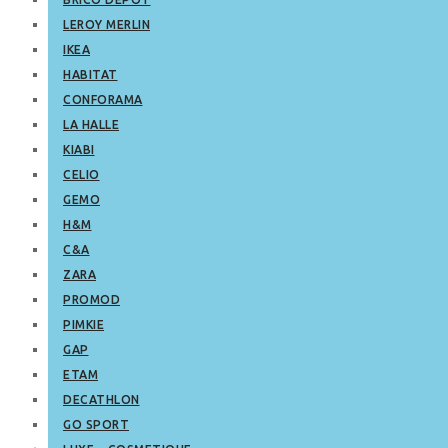
LEROY MERLIN
IKEA
HABITAT
CONFORAMA
LA HALLE
KIABI
CELIO
GEMO
H&M
C&A
ZARA
PROMOD
PIMKIE
GAP
ETAM
DECATHLON
GO SPORT