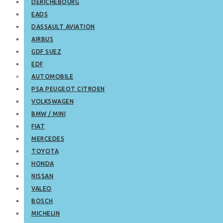
DERICHEBOURG
EADS
DASSAULT AVIATION
AIRBUS
GDF SUEZ
EDF
AUTOMOBILE
PSA PEUGEOT CITROEN
VOLKSWAGEN
BMW / MINI
FIAT
MERCEDES
TOYOTA
HONDA
NISSAN
VALEO
BOSCH
MICHELIN