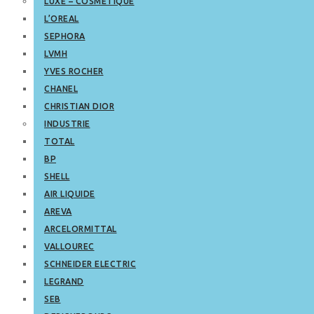
LUXE – COSMETIQUE
L’OREAL
SEPHORA
LVMH
YVES ROCHER
CHANEL
CHRISTIAN DIOR
INDUSTRIE
TOTAL
BP
SHELL
AIR LIQUIDE
AREVA
ARCELORMITTAL
VALLOUREC
SCHNEIDER ELECTRIC
LEGRAND
SEB