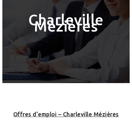
Charleville
Mézières
Offres d’emploi – Charleville Mézières