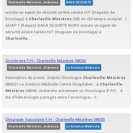
Charleville-Mézières, Ardennes
GAEA SECURITE
recrute un agent de sécurité arrière caisse H/F (magasin de
bricolage) à
Charleville
Mézières
(08) en CDI temps complet...)
SSIAP 1 (Requis) GAEA SECURITE NORD recrute un agent de
sécurité arrière caisse H/F (magasin de bricolage) à
Charleville
...
Oncologue F/H - Charleville-Mézières 08000
Charleville-Mézières, Ardennes
La Solution Médicale
Description du poste : Emploi Oncologue
Charleville
-
Mézières
08000 | La Solution Médicale Centre Hospitalier... à
Charleville
-
Mézières
08000, recherche activement un Oncologue (F/H). - 4
lits d'hématologie partagés entre l'oncologue, - 2...
Chirurgien Vasculaire F/H - Charleville-Mézières 08000
Charleville-Mézières, Ardennes
La Solution Médicale