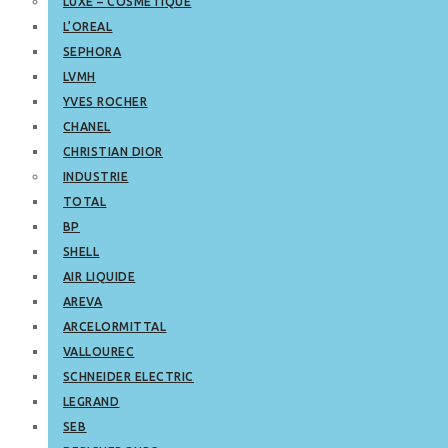
LUXE – COSMETIQUE
L’OREAL
SEPHORA
LVMH
YVES ROCHER
CHANEL
CHRISTIAN DIOR
INDUSTRIE
TOTAL
BP
SHELL
AIR LIQUIDE
AREVA
ARCELORMITTAL
VALLOUREC
SCHNEIDER ELECTRIC
LEGRAND
SEB