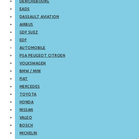
DERICHEBOURG
EADS
DASSAULT AVIATION
AIRBUS
GDF SUEZ
EDF
AUTOMOBILE
PSA PEUGEOT CITROEN
VOLKSWAGEN
BMW / MINI
FIAT
MERCEDES
TOYOTA
HONDA
NISSAN
VALEO
BOSCH
MICHELIN