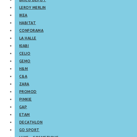
LEROY MERLIN
IKEA
HABITAT
CONFORAMA
LA HALLE
KIABI
CELIO
GEMO
H&M
C&A
ZARA
PROMOD
PIMKIE
GAP
ETAM
DECATHLON
GO SPORT