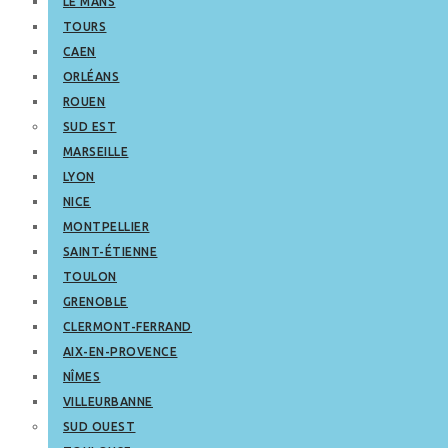
LE MANS
TOURS
CAEN
ORLÉANS
ROUEN
SUD EST
MARSEILLE
LYON
NICE
MONTPELLIER
SAINT-ÉTIENNE
TOULON
GRENOBLE
CLERMONT-FERRAND
AIX-EN-PROVENCE
NÎMES
VILLEURBANNE
SUD OUEST