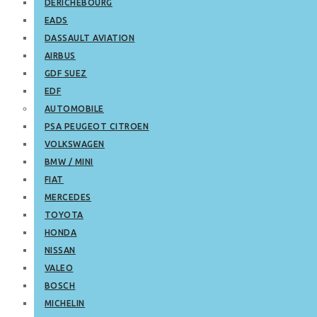
DERICHEBOURG
EADS
DASSAULT AVIATION
AIRBUS
GDF SUEZ
EDF
AUTOMOBILE
PSA PEUGEOT CITROEN
VOLKSWAGEN
BMW / MINI
FIAT
MERCEDES
TOYOTA
HONDA
NISSAN
VALEO
BOSCH
MICHELIN