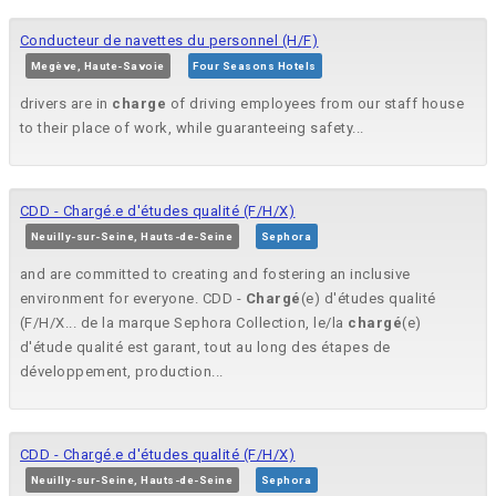
Conducteur de navettes du personnel (H/F)
Megève, Haute-Savoie
Four Seasons Hotels
drivers are in
charge
of driving employees from our staff house
to their place of work, while guaranteeing safety...
CDD - Chargé.e d'études qualité (F/H/X)
Neuilly-sur-Seine, Hauts-de-Seine
Sephora
and are committed to creating and fostering an inclusive
environment for everyone. CDD -
Chargé
(e) d'études qualité
(F/H/X... de la marque Sephora Collection, le/la
chargé
(e)
d'étude qualité est garant, tout au long des étapes de
développement, production...
CDD - Chargé.e d'études qualité (F/H/X)
Neuilly-sur-Seine, Hauts-de-Seine
Sephora