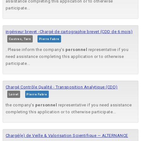
assistance completing this application or to otherwise
participate...
ingénieur brevet -Chargé de cartographie brevet (CDD de 6 mois)
Castres, Tarn
Pierre Fabre
. Please inform the company’s
personnel
representative if you
need assistance completing this application or to otherwise
participate...
Chargé Contrôle Qualité - Transposition Analytique (CDD)
Loiret
Pierre Fabre
the company’s
personnel
representative if you need assistance
completing this application or to otherwise participate...
Chargé(e) de Veille & Valorisation Scientifique — ALTERNANCE