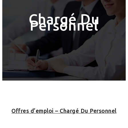
Chargé Du
Personnel
Offres d’emploi – Chargé Du Personnel