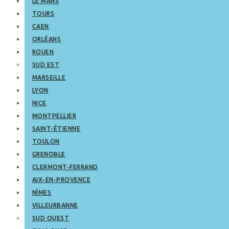
LE MANS
TOURS
CAEN
ORLÉANS
ROUEN
SUD EST
MARSEILLE
LYON
NICE
MONTPELLIER
SAINT-ÉTIENNE
TOULON
GRENOBLE
CLERMONT-FERRAND
AIX-EN-PROVENCE
NÎMES
VILLEURBANNE
SUD OUEST