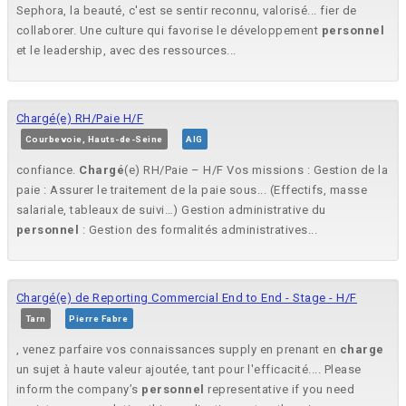
Sephora, la beauté, c'est se sentir reconnu, valorisé... fier de
collaborer. Une culture qui favorise le développement
personnel
et le leadership, avec des ressources...
Chargé(e) RH/Paie H/F
Courbevoie, Hauts-de-Seine
AIG
confiance.
Chargé
(e) RH/Paie – H/F Vos missions : Gestion de la
paie : Assurer le traitement de la paie sous... (Effectifs, masse
salariale, tableaux de suivi…) Gestion administrative du
personnel
: Gestion des formalités administratives...
Chargé(e) de Reporting Commercial End to End - Stage - H/F
Tarn
Pierre Fabre
, venez parfaire vos connaissances supply en prenant en
charge
un sujet à haute valeur ajoutée, tant pour l'efficacité.... Please
inform the company’s
personnel
representative if you need