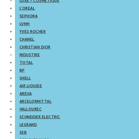
LUXE – COSMETIQUE
L’OREAL
SEPHORA
LVMH
YVES ROCHER
CHANEL
CHRISTIAN DIOR
INDUSTRIE
TOTAL
BP
SHELL
AIR LIQUIDE
AREVA
ARCELORMITTAL
VALLOUREC
SCHNEIDER ELECTRIC
LEGRAND
SEB