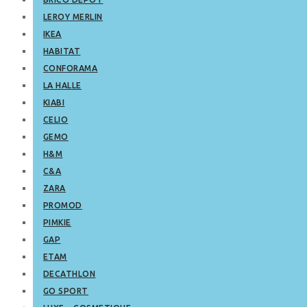
LEROY MERLIN
IKEA
HABITAT
CONFORAMA
LA HALLE
KIABI
CELIO
GEMO
H&M
C&A
ZARA
PROMOD
PIMKIE
GAP
ETAM
DECATHLON
GO SPORT