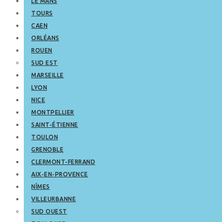
LE MANS
TOURS
CAEN
ORLÉANS
ROUEN
SUD EST
MARSEILLE
LYON
NICE
MONTPELLIER
SAINT-ÉTIENNE
TOULON
GRENOBLE
CLERMONT-FERRAND
AIX-EN-PROVENCE
NÎMES
VILLEURBANNE
SUD OUEST