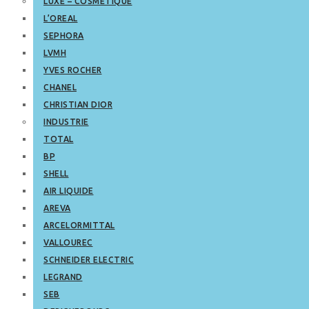
LUXE – COSMETIQUE
L’OREAL
SEPHORA
LVMH
YVES ROCHER
CHANEL
CHRISTIAN DIOR
INDUSTRIE
TOTAL
BP
SHELL
AIR LIQUIDE
AREVA
ARCELORMITTAL
VALLOUREC
SCHNEIDER ELECTRIC
LEGRAND
SEB