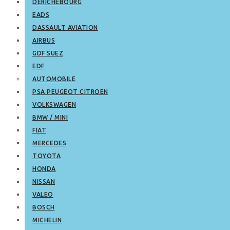
DERICHEBOURG
EADS
DASSAULT AVIATION
AIRBUS
GDF SUEZ
EDF
AUTOMOBILE
PSA PEUGEOT CITROEN
VOLKSWAGEN
BMW / MINI
FIAT
MERCEDES
TOYOTA
HONDA
NISSAN
VALEO
BOSCH
MICHELIN