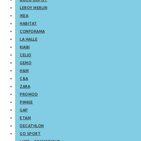
LEROY MERLIN
IKEA
HABITAT
CONFORAMA
LA HALLE
KIABI
CELIO
GEMO
H&M
C&A
ZARA
PROMOD
PIMKIE
GAP
ETAM
DECATHLON
GO SPORT