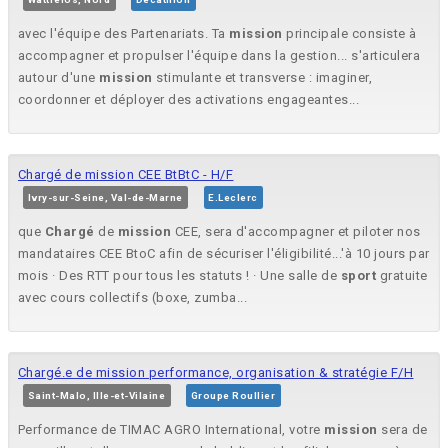
avec l'équipe des Partenariats. Ta
mission
principale consiste à
accompagner et propulser l'équipe dans la gestion... s'articulera
autour d'une
mission
stimulante et transverse : imaginer,
coordonner et déployer des activations engageantes...
Chargé de mission CEE BtBtC - H/F
Ivry-sur-Seine, Val-de-Marne
E.Leclerc
que
Chargé
de
mission
CEE, sera d'accompagner et piloter nos
mandataires CEE BtoC afin de sécuriser l'éligibilité...'à 10 jours par
mois · Des RTT pour tous les statuts ! · Une salle de
sport
gratuite
avec cours collectifs (boxe, zumba...
Chargé.e de mission performance, organisation & stratégie F/H
Saint-Malo, Ille-et-Vilaine
Groupe Roullier
Performance de TIMAC AGRO International, votre
mission
sera de