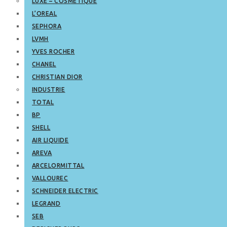
LUXE – COSMETIQUE
L’OREAL
SEPHORA
LVMH
YVES ROCHER
CHANEL
CHRISTIAN DIOR
INDUSTRIE
TOTAL
BP
SHELL
AIR LIQUIDE
AREVA
ARCELORMITTAL
VALLOUREC
SCHNEIDER ELECTRIC
LEGRAND
SEB