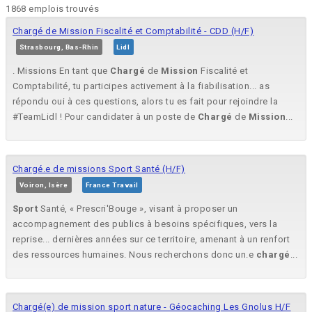
1868 emplois trouvés
Chargé de Mission Fiscalité et Comptabilité - CDD (H/F)
Strasbourg, Bas-Rhin
Lidl
. Missions En tant que
Chargé
de
Mission
Fiscalité et
Comptabilité, tu participes activement à la fiabilisation... as
répondu oui à ces questions, alors tu es fait pour rejoindre la
#TeamLidl ! Pour candidater à un poste de
Chargé
de
Mission
...
Chargé.e de missions Sport Santé (H/F)
Voiron, Isère
France Travail
Sport
Santé, « Prescri'Bouge », visant à proposer un
accompagnement des publics à besoins spécifiques, vers la
reprise... dernières années sur ce territoire, amenant à un renfort
des ressources humaines. Nous recherchons donc un.e
chargé
...
Chargé(e) de mission sport nature - Géocaching Les Gnolus H/F