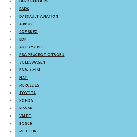
DERICHEBOURG
EADS
DASSAULT AVIATION
AIRBUS
GDF SUEZ
EDF
AUTOMOBILE
PSA PEUGEOT CITROEN
VOLKSWAGEN
BMW / MINI
FIAT
MERCEDES
TOYOTA
HONDA
NISSAN
VALEO
BOSCH
MICHELIN