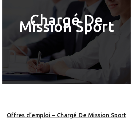
Chargé De
Mission Sport
Offres d’emploi – Chargé De Mission Sport