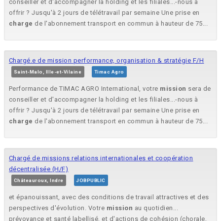
conseiller et d'accompagner la holding et les filiales...-nous à
offrir ? Jusqu'à 2 jours de télétravail par semaine Une prise en
charge
de l'abonnement transport en commun à hauteur de 75...
Chargé.e de mission performance, organisation & stratégie F/H
Saint-Malo, Ille-et-Vilaine
Timac Agro
Performance de TIMAC AGRO International, votre
mission
sera de
conseiller et d'accompagner la holding et les filiales...-nous à
offrir ? Jusqu'à 2 jours de télétravail par semaine Une prise en
charge
de l'abonnement transport en commun à hauteur de 75...
Chargé de missions relations internationales et coopération
décentralisée (H/F)
Châteauroux, Indre
JOBPUBLIC
et épanouissant, avec des conditions de travail attractives et des
perspectives d'évolution. Votre
mission
au quotidien...
prévoyance et santé labellisé, et d'actions de cohésion (chorale,