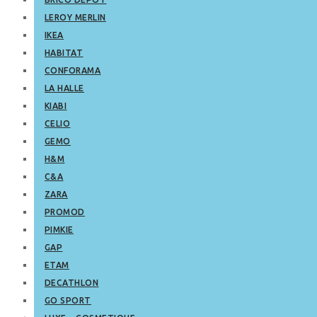
LEROY MERLIN
IKEA
HABITAT
CONFORAMA
LA HALLE
KIABI
CELIO
GEMO
H&M
C&A
ZARA
PROMOD
PIMKIE
GAP
ETAM
DECATHLON
GO SPORT