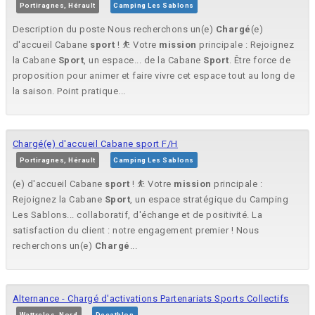
Portiragnes, Hérault
Camping Les Sablons
Description du poste Nous recherchons un(e)
Chargé
(e)
d'accueil Cabane
sport
! ⛹️ Votre
mission
principale : Rejoignez
la Cabane
Sport
, un espace... de la Cabane
Sport
. Être force de
proposition pour animer et faire vivre cet espace tout au long de
la saison. Point pratique...
Chargé(e) d'accueil Cabane sport F/H
Portiragnes, Hérault
Camping Les Sablons
(e) d'accueil Cabane
sport
! ⛹️ Votre
mission
principale :
Rejoignez la Cabane
Sport
, un espace stratégique du Camping
Les Sablons... collaboratif, d'échange et de positivité. La
satisfaction du client : notre engagement premier ! Nous
recherchons un(e)
Chargé
...
Alternance - Chargé d'activations Partenariats Sports Collectifs
Wattrelos, Nord
Decathlon