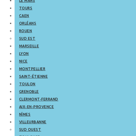
LE MANS
TOURS
CAEN
ORLÉANS
ROUEN
SUD EST
MARSEILLE
LYON
NICE
MONTPELLIER
SAINT-ÉTIENNE
TOULON
GRENOBLE
CLERMONT-FERRAND
AIX-EN-PROVENCE
NÎMES
VILLEURBANNE
SUD OUEST