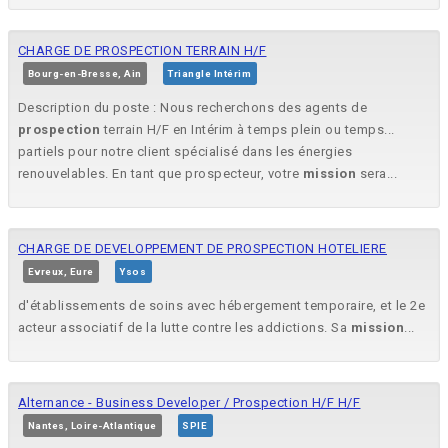
CHARGE DE PROSPECTION TERRAIN H/F
Bourg-en-Bresse, Ain
Triangle Intérim
Description du poste : Nous recherchons des agents de
prospection
terrain H/F en Intérim à temps plein ou temps...
partiels pour notre client spécialisé dans les énergies
renouvelables. En tant que prospecteur, votre
mission
sera...
CHARGE DE DEVELOPPEMENT DE PROSPECTION HOTELIERE
Evreux, Eure
Ysos
d'établissements de soins avec hébergement temporaire, et le 2e
acteur associatif de la lutte contre les addictions. Sa
mission
...
Alternance - Business Developer / Prospection H/F H/F
Nantes, Loire-Atlantique
SPIE