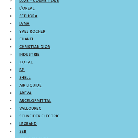
LUXE – COSMETIQUE
L’OREAL
SEPHORA
LVMH
YVES ROCHER
CHANEL
CHRISTIAN DIOR
INDUSTRIE
TOTAL
BP
SHELL
AIR LIQUIDE
AREVA
ARCELORMITTAL
VALLOUREC
SCHNEIDER ELECTRIC
LEGRAND
SEB