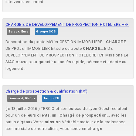
intervenez en amont...
CHARGE.E DE DEVELOPPEMENT DE PROSPECTION HOTELIERE H/F
Evreux, Eure
Groupe SOS
Description du poste Métier GESTION IMMOBILIERE -
CHARGE
.E
DE PROJET IMMOBILIER Intitulé du poste
CHARGE
....E DE
DEVELOPPEMENT DE
PROSPECTION
HOTELIERE H/F Missions Le
SIAO œuvre pour garantir un accès rapide, pérenne et adapté au
logement...
Chargé de prospection & qualification (h/f)
Limonest, Rhône
Tercio RH
(le 13 juillet 2026 ) TERCIO et son bureau de Lyon Ouest recrutent
pour un de leurs clients, un :
Chargé
de
prospection
... avec les
outils digitaux Votre
mission
Véritable moteur de la croissance
commerciale de notre client, vous serez en
charge
...