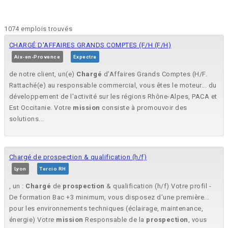
1074 emplois trouvés
CHARGÉ D'AFFAIRES GRANDS COMPTES (F/H (F/H)
Aix-en-Provence
Expectra
de notre client, un(e)
Chargé
d'Affaires Grands Comptes (H/F.
Rattaché(e) au responsable commercial, vous êtes le moteur... du
développement de l'activité sur les régions Rhône-Alpes, PACA et
Est Occitanie. Votre
mission
consiste à promouvoir des
solutions...
Chargé de prospection & qualification (h/f)
Lyon
Tercio RH
, un :
Chargé
de
prospection
& qualification (h/f) Votre profil -
De formation Bac +3 minimum, vous disposez d'une première...
pour les environnements techniques (éclairage, maintenance,
énergie) Votre
mission
Responsable de la
prospection
, vous