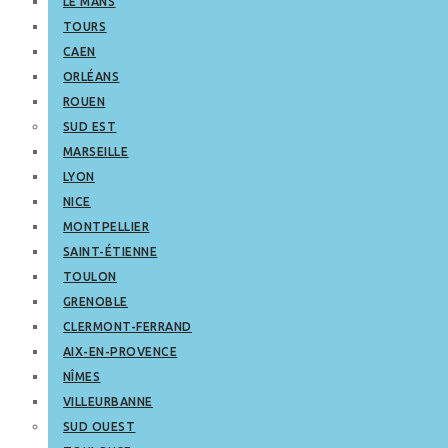
LE MANS
TOURS
CAEN
ORLÉANS
ROUEN
SUD EST
MARSEILLE
LYON
NICE
MONTPELLIER
SAINT-ÉTIENNE
TOULON
GRENOBLE
CLERMONT-FERRAND
AIX-EN-PROVENCE
NÎMES
VILLEURBANNE
SUD OUEST