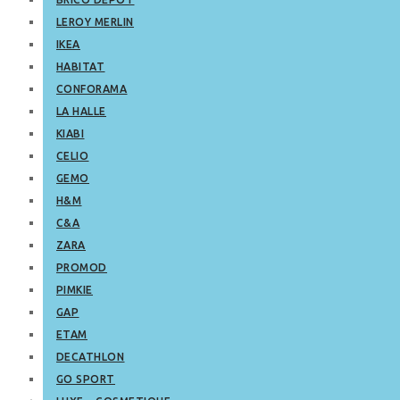
LEROY MERLIN
IKEA
HABITAT
CONFORAMA
LA HALLE
KIABI
CELIO
GEMO
H&M
C&A
ZARA
PROMOD
PIMKIE
GAP
ETAM
DECATHLON
GO SPORT