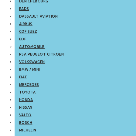
DERICHEBOURG
EADS
DASSAULT AVIATION
AIRBUS
GDF SUEZ
EDF
AUTOMOBILE
PSA PEUGEOT CITROEN
VOLKSWAGEN
BMW / MINI
FIAT
MERCEDES
TOYOTA
HONDA
NISSAN
VALEO
BOSCH
MICHELIN