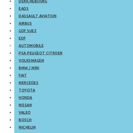
DERICHEBOURG
EADS
DASSAULT AVIATION
AIRBUS
GDF SUEZ
EDF
AUTOMOBILE
PSA PEUGEOT CITROEN
VOLKSWAGEN
BMW / MINI
FIAT
MERCEDES
TOYOTA
HONDA
NISSAN
VALEO
BOSCH
MICHELIN