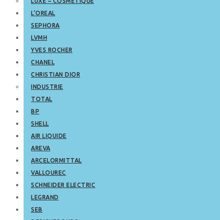
LUXE – COSMETIQUE
L’OREAL
SEPHORA
LVMH
YVES ROCHER
CHANEL
CHRISTIAN DIOR
INDUSTRIE
TOTAL
BP
SHELL
AIR LIQUIDE
AREVA
ARCELORMITTAL
VALLOUREC
SCHNEIDER ELECTRIC
LEGRAND
SEB