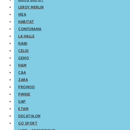
LEROY MERLIN
IKEA
HABITAT
CONFORAMA
LA HALLE
KIABI
CELIO
GEMO
H&M
C&A
ZARA
PROMOD
PIMKIE
GAP
ETAM
DECATHLON
GO SPORT