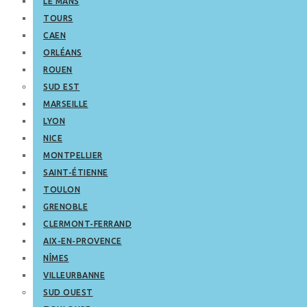
LE MANS
TOURS
CAEN
ORLÉANS
ROUEN
SUD EST
MARSEILLE
LYON
NICE
MONTPELLIER
SAINT-ÉTIENNE
TOULON
GRENOBLE
CLERMONT-FERRAND
AIX-EN-PROVENCE
NÎMES
VILLEURBANNE
SUD OUEST