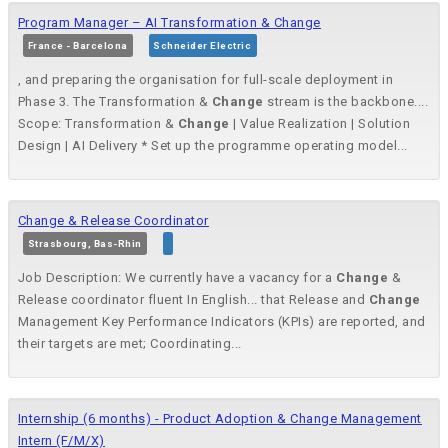
Program Manager – AI Transformation & Change
France - Barcelona
Schneider Electric
, and preparing the organisation for full-scale deployment in
Phase 3. The Transformation &
Change
stream is the backbone....
Scope: Transformation &
Change
| Value Realization | Solution
Design | AI Delivery * Set up the programme operating model...
Change & Release Coordinator
Strasbourg, Bas-Rhin
Job Description: We currently have a vacancy for a
Change
&
Release coordinator fluent In English... that Release and
Change
Management Key Performance Indicators (KPIs) are reported, and
their targets are met; Coordinating...
Internship (6 months) - Product Adoption & Change Management
Intern (F/M/X)