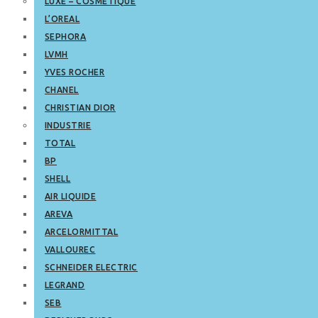
LUXE – COSMETIQUE
L’OREAL
SEPHORA
LVMH
YVES ROCHER
CHANEL
CHRISTIAN DIOR
INDUSTRIE
TOTAL
BP
SHELL
AIR LIQUIDE
AREVA
ARCELORMITTAL
VALLOUREC
SCHNEIDER ELECTRIC
LEGRAND
SEB