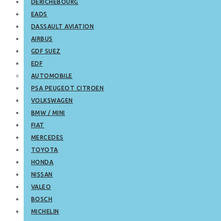
DERICHEBOURG
EADS
DASSAULT AVIATION
AIRBUS
GDF SUEZ
EDF
AUTOMOBILE
PSA PEUGEOT CITROEN
VOLKSWAGEN
BMW / MINI
FIAT
MERCEDES
TOYOTA
HONDA
NISSAN
VALEO
BOSCH
MICHELIN