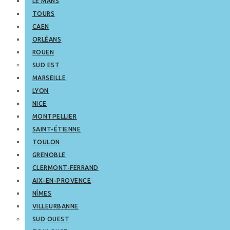
LE MANS
TOURS
CAEN
ORLÉANS
ROUEN
SUD EST
MARSEILLE
LYON
NICE
MONTPELLIER
SAINT-ÉTIENNE
TOULON
GRENOBLE
CLERMONT-FERRAND
AIX-EN-PROVENCE
NÎMES
VILLEURBANNE
SUD OUEST