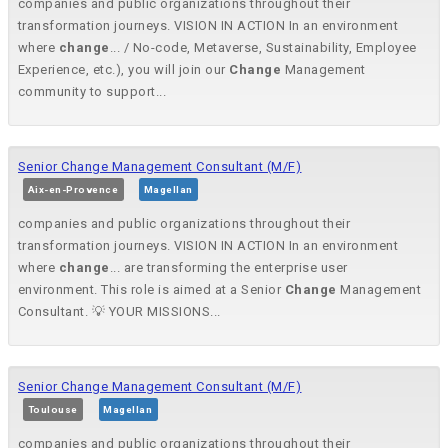
companies and public organizations throughout their
transformation journeys. VISION IN ACTION In an environment
where
change
... / No-code, Metaverse, Sustainability, Employee
Experience, etc.), you will join our
Change
Management
community to support...
Senior Change Management Consultant (M/F)
Aix-en-Provence
Magellan
companies and public organizations throughout their
transformation journeys. VISION IN ACTION In an environment
where
change
... are transforming the enterprise user
environment. This role is aimed at a Senior
Change
Management
Consultant. 💡 YOUR MISSIONS...
Senior Change Management Consultant (M/F)
Toulouse
Magellan
companies and public organizations throughout their