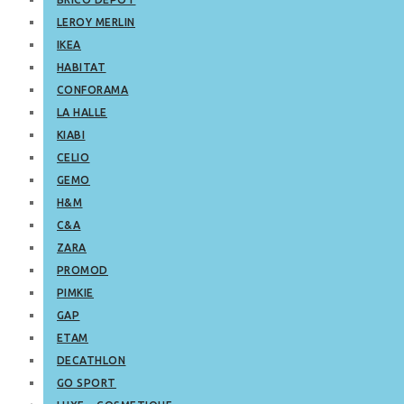
LEROY MERLIN
IKEA
HABITAT
CONFORAMA
LA HALLE
KIABI
CELIO
GEMO
H&M
C&A
ZARA
PROMOD
PIMKIE
GAP
ETAM
DECATHLON
GO SPORT