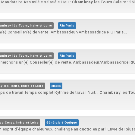
 Mandataire Assimilé.e salarié.e Lieu :
Chambray
les
Tours
Salaire : 26
ambray-lès-Tours, Indre-et-Loire
Riu Paris
n(e) Conseiller(e) de vente. Ambassadeur/Ambassadrice RIU Paris...
ambray-lès-Tours, Indre-et-Loire
Riu Paris
cherchons un(e) Conseiller(e) de vente. Ambassadeur/Ambassadrice RIU 
-lès-Tours, Indre-et-Loire
emeis
ps de travail Temps complet Rythme de travail Nuit...
Chambray
les
To
es-Corps, Indre-et-Loire
Générale d'Optique
esprit d'équipe chaleureux, challengé au quotidien par l'Envie de Réussi