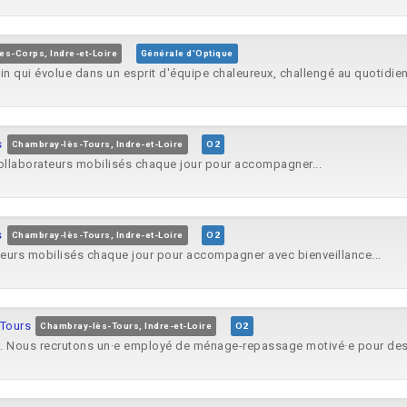
es-Corps, Indre-et-Loire
Générale d'Optique
n qui évolue dans un esprit d'équipe chaleureux, challengé au quotidien.
s
Chambray-lès-Tours, Indre-et-Loire
O2
ollaborateurs mobilisés chaque jour pour accompagner...
s
Chambray-lès-Tours, Indre-et-Loire
O2
eurs mobilisés chaque jour pour accompagner avec bienveillance...
Tours
Chambray-lès-Tours, Indre-et-Loire
O2
s. Nous recrutons un·e employé de ménage-repassage motivé·e pour des