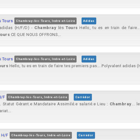
s Tours
Chambray-lès-Tours, Indre-et-Loire
Adidas
adidas (H/F/D) -
Chambray
lès
Tours
Hello, tu es en train de faire.
Tours
CE QUE NOUS OFFRONS...
s Tours
Chambray-lès-Tours, Indre-et-Loire
Adidas
ours
Hello, tu es en train de faire tes premiers pas... Polyvalent adidas 
H/F
Chambray-lès-Tours, Indre-et-Loire
Carrédor
 Statut Gérant.e Mandataire Assimilé.e salarié.e Lieu :
Chambray
... 
iat...
 H/F
Chambray-lès-Tours, Indre-et-Loire
Carrédor