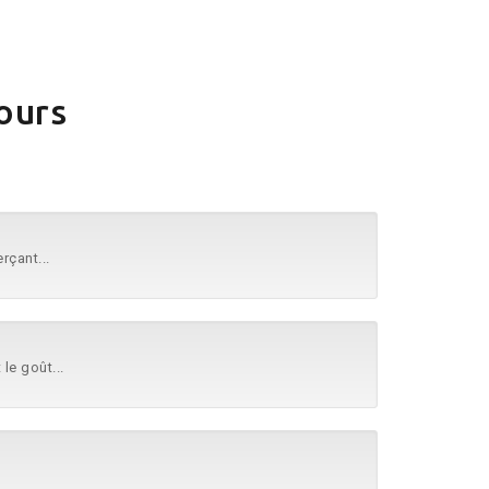
ours
rçant...
le goût...