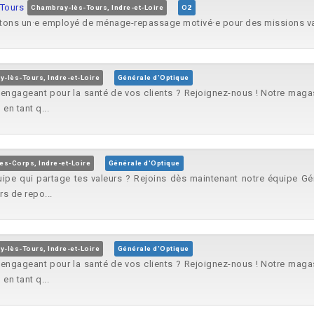
Tours
Chambray-lès-Tours, Indre-et-Loire
O2
utons un·e employé de ménage-repassage motivé·e pour des missions var
-lès-Tours, Indre-et-Loire
Générale d'Optique
 engageant pour la santé de vos clients ? Rejoignez-nous ! Notre maga
en tant q...
es-Corps, Indre-et-Loire
Générale d'Optique
uipe qui partage tes valeurs ?​ Rejoins dès maintenant notre équipe Gé
rs de repo...
-lès-Tours, Indre-et-Loire
Générale d'Optique
 engageant pour la santé de vos clients ? Rejoignez-nous ! Notre maga
en tant q...