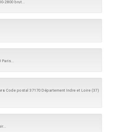
00-2800 brut...
Paris...
urs
Code postal 37170 Département Indre et Loire (37)
r...