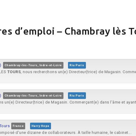
res d’emploi – Chambray lès T
)
Chambray-lès-Tours, Indre-et-Loire
Riu Paris
LES
TOURS
, nous recherchons un(e) Directeur(trice) de Magasin. Comme
)
Chambray-lès-Tours, Indre-et-Loire
Riu Paris
s un(e) Directeur(trice) de Magasin. Commerçant(e) dans l'âme et ayant 
Tours
France
Harry Hope
omposé d'une dizaine de collaborateurs. À taille humaine, le cabinet...