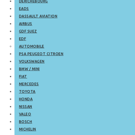
DERICHEBOURG
EADS
DASSAULT AVIATION
AIRBUS
GDF SUEZ
EDF
AUTOMOBILE
PSA PEUGEOT CITROEN
VOLKSWAGEN
BMW / MINI
FIAT
MERCEDES
TOYOTA
HONDA
NISSAN
VALEO
BOSCH
MICHELIN