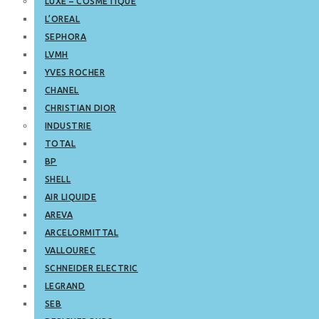
LUXE – COSMETIQUE
L’OREAL
SEPHORA
LVMH
YVES ROCHER
CHANEL
CHRISTIAN DIOR
INDUSTRIE
TOTAL
BP
SHELL
AIR LIQUIDE
AREVA
ARCELORMITTAL
VALLOUREC
SCHNEIDER ELECTRIC
LEGRAND
SEB