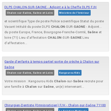
DLPS CHALON-SUR-SAONE - Adjoint.e à la Cheffe DLPS F/H
Chalon-sur-Saône, Saône-et-Loire
Ministère de l'Intérieur
et scientifique Type de poste Police scientifique Statut du poste
Vacant Intitulé du poste DLPS
CHALON
-SUR-
SAONE
- Adjoint...
du poste Europe, France, Bourgogne-Franche-Comté,
Saône
et
loire (71) Lieu d'affectation
CHALON
-SUR-
SAONE
Lieu
d'affectation...
Garde d’enfants à temps partiel sortie de crèche à Chalon sur
Saône
Chalon-sur-Saône, Saône-et-Loire
Kangourou Kids
Votre mission : Kangourou Kids
Chalon
-sur-
Saône
recrute pour
une famille à
Chalon
sur
Saône
, un(e) intervenant...
Chirurgien-Dentiste (Omnipraticien) F/H - Chalon-sur-Saône 71100
Chalon-sur-Saône, Saône-et-Loire
La Solution Médicale