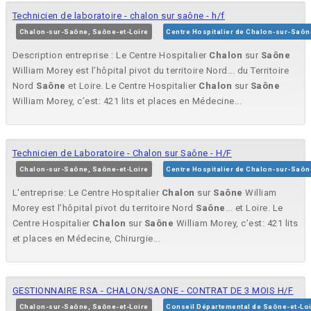
Technicien de laboratoire - chalon sur saône - h/f
Chalon-sur-Saône, Saône-et-Loire
Centre Hospitalier de Chalon-sur-Saôn
Description entreprise : Le Centre Hospitalier
Chalon
sur
Saône
William Morey est l’hôpital pivot du territoire Nord... du Territoire
Nord
Saône
et Loire. Le Centre Hospitalier
Chalon
sur
Saône
William Morey, c’est: 421 lits et places en Médecine...
Technicien de Laboratoire - Chalon sur Saône - H/F
Chalon-sur-Saône, Saône-et-Loire
Centre Hospitalier de Chalon-sur-Saôn
L'entreprise: Le Centre Hospitalier
Chalon
sur
Saône
William
Morey est l’hôpital pivot du territoire Nord
Saône
... et Loire. Le
Centre Hospitalier
Chalon
sur
Saône
William Morey, c’est: 421 lits
et places en Médecine, Chirurgie...
GESTIONNAIRE RSA - CHALON/SAONE - CONTRAT DE 3 MOIS H/F
Chalon-sur-Saône, Saône-et-Loire
Conseil Départemental de Saône-et-Lo