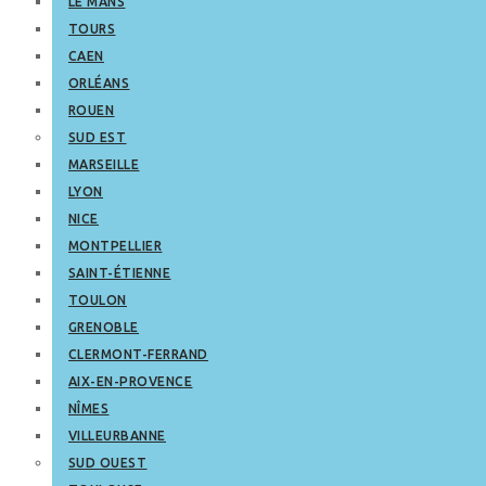
LE MANS
TOURS
CAEN
ORLÉANS
ROUEN
SUD EST
MARSEILLE
LYON
NICE
MONTPELLIER
SAINT-ÉTIENNE
TOULON
GRENOBLE
CLERMONT-FERRAND
AIX-EN-PROVENCE
NÎMES
VILLEURBANNE
SUD OUEST