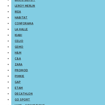
LEROY MERLIN
IKEA
HABITAT
CONFORAMA
LA HALLE
KIABI
CELIO
GEMO
H&M
C&A
ZARA
PROMOD
PIMKIE
GAP
ETAM
DECATHLON
GO SPORT