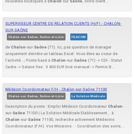
nouvelles boutiques à
Chalon
sur
Saône
, notre client...
SUPERVISEUR CENTRE DE RELATION CLIENTS (H/F) - CHALON-
SUR-SAÔNE
Chalon-sur-Saône, Saône-et-Loire
FILACOM
de
Chalon
-sur-
Saône
(71). Ici, pas question de manager
uniquement derrière un tableau Excel. Vous êtes au coeur de
l'activité...; Poste basé à
Chalon
-sur-
Saône
(71) -> CDI - Statut
Cadre -> Salaire fixe : 3 400 EUR brut mensuel -> Permis B...
Médecin Coordonnateur F/H - Chalon-sur-Saône 71100
Chalon-sur-Saône, Saône-et-Loire
La Solution Médicale
Description du poste : Emploi Médecin Coordonnateur
Chalon
-
sur-
Saône
71100 | La Solution Médicale Etablissement... à
Chalon
-sur-
Saône
71100, recherche activement Médecins
Coordonnateur (F/H). Vos Missions : - Coordination des soins...