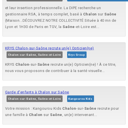
et leur insertion professionnelle. La DIPE recherche un
gestionnaire RSA, à temps complet, basé à
Chalon
sur
Saône
(Maison...DÉCOUVREZ NOTRE COLLECTIVITÉ Située à 40 mn de
Lyon et 1H30 de Paris en TGV, la
Saône
-et-Loire est...
KRYS Chalon-sur-Saône recrute un(e) Opticien(ne)
Chalon-sur-Saône, Saône-et-Loire
Krys Group
KRYS
Chalon
-sur-
Saône
recrute un(e) Opticien(ne) ! À ce titre,
nous vous proposons de contribuer à la santé visuelle...
Garde d’enfants à Chalon sur Saône
Chalon-sur-Saône, Saône-et-Loire
Kangourou Kids
Votre mission : Kangourou Kids
Chalon
-sur-
Saône
recrute pour
une famille à
Chalon
sur
Saône
, un(e) intervenant...