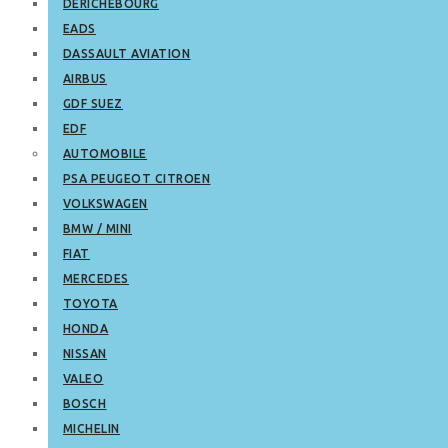
DERICHEBOURG
EADS
DASSAULT AVIATION
AIRBUS
GDF SUEZ
EDF
AUTOMOBILE
PSA PEUGEOT CITROEN
VOLKSWAGEN
BMW / MINI
FIAT
MERCEDES
TOYOTA
HONDA
NISSAN
VALEO
BOSCH
MICHELIN