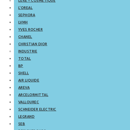
LUXE – COSMETIQUE
L’OREAL
SEPHORA
LVMH
YVES ROCHER
CHANEL
CHRISTIAN DIOR
INDUSTRIE
TOTAL
BP
SHELL
AIR LIQUIDE
AREVA
ARCELORMITTAL
VALLOUREC
SCHNEIDER ELECTRIC
LEGRAND
SEB