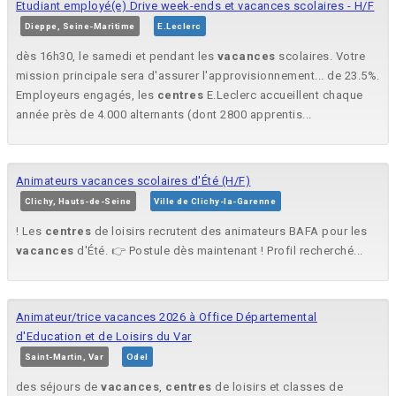
Etudiant employé(e) Drive week-ends et vacances scolaires - H/F
Dieppe, Seine-Maritime
E.Leclerc
dès 16h30, le samedi et pendant les
vacances
scolaires. Votre
mission principale sera d'assurer l'approvisionnement... de 23.5%.
Employeurs engagés, les
centres
E.Leclerc accueillent chaque
année près de 4.000 alternants (dont 2800 apprentis...
Animateurs vacances scolaires d'Été (H/F)
Clichy, Hauts-de-Seine
Ville de Clichy-la-Garenne
! Les
centres
de loisirs recrutent des animateurs BAFA pour les
vacances
d'Été. 👉 Postule dès maintenant ! Profil recherché...
Animateur/trice vacances 2026 à Office Départemental
d'Education et de Loisirs du Var
Saint-Martin, Var
Odel
des séjours de
vacances
,
centres
de loisirs et classes de