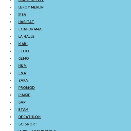
LEROY MERLIN
IKEA
HABITAT
CONFORAMA
LA HALLE
KIABI
CELIO
GEMO
H&M
C&A
ZARA
PROMOD
PIMKIE
GAP
ETAM
DECATHLON
GO SPORT