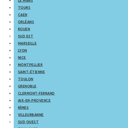
LE MANS
TOURS
CAEN
ORLÉANS
ROUEN
SUD EST
MARSEILLE
LYON
NICE
MONTPELLIER
SAINT-ÉTIENNE
TOULON
GRENOBLE
CLERMONT-FERRAND
AIX-EN-PROVENCE
NÎMES
VILLEURBANNE
SUD OUEST