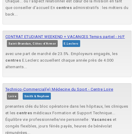
Chaque... où l'aspect relationnel est cœur de la mission en tant
que conseiller d'accueil En
centres
administratifs : les métiers du
back...
CONTRAT ETUDIANT WEEKEND + VACANCES Temps partiel - H/F
Saint-Brandan, Côtes-d'Armor
E.Leclerc
avec une part de marché de 23.5%. Employeurs engagés, les
centres
E.Leclerc accueillent chaque année près de 4.000
alternants...
Technico-Commercial(e) Médecine du Sport - Centre Loire
Loire
Smith & Nephew
prenantes clés du bloc opératoire dans les hôpitaux, les cliniques
et les
centres
médicaux Formation et Support Technique...
Équilibre vie professionnelle/vie personnelle :
Vacances
et
congés flexibles, jours fériés payés, heures de bénévolat
rémunérées...