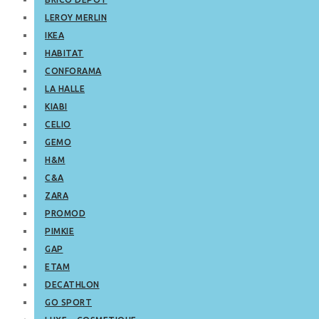
LEROY MERLIN
IKEA
HABITAT
CONFORAMA
LA HALLE
KIABI
CELIO
GEMO
H&M
C&A
ZARA
PROMOD
PIMKIE
GAP
ETAM
DECATHLON
GO SPORT