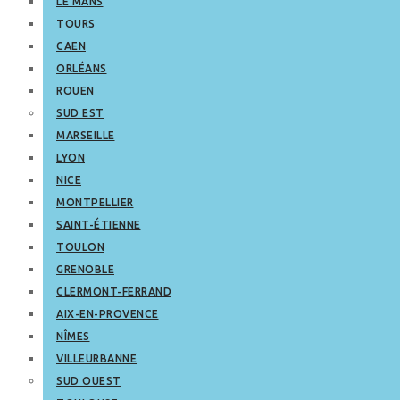
LE MANS
TOURS
CAEN
ORLÉANS
ROUEN
SUD EST
MARSEILLE
LYON
NICE
MONTPELLIER
SAINT-ÉTIENNE
TOULON
GRENOBLE
CLERMONT-FERRAND
AIX-EN-PROVENCE
NÎMES
VILLEURBANNE
SUD OUEST