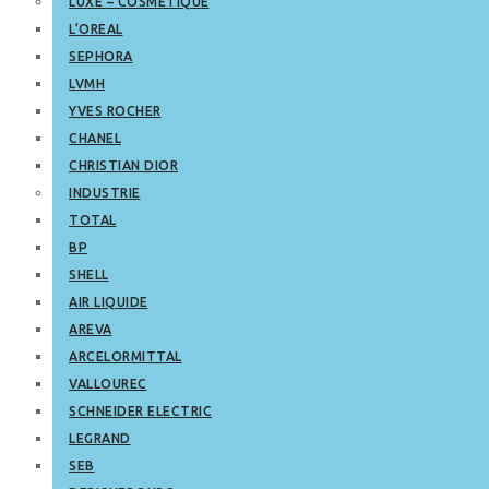
LUXE – COSMETIQUE
L’OREAL
SEPHORA
LVMH
YVES ROCHER
CHANEL
CHRISTIAN DIOR
INDUSTRIE
TOTAL
BP
SHELL
AIR LIQUIDE
AREVA
ARCELORMITTAL
VALLOUREC
SCHNEIDER ELECTRIC
LEGRAND
SEB