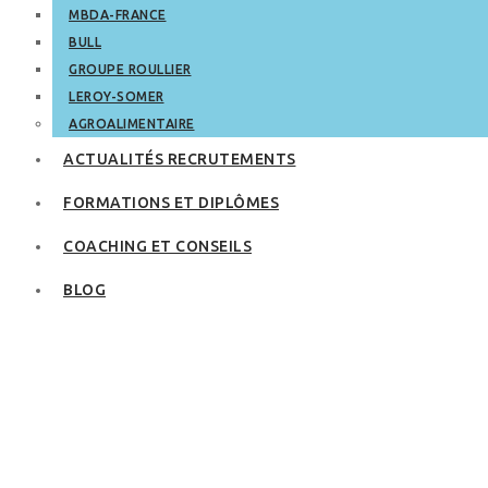
MBDA-FRANCE
BULL
GROUPE ROULLIER
LEROY-SOMER
AGROALIMENTAIRE
ACTUALITÉS RECRUTEMENTS
FORMATIONS ET DIPLÔMES
COACHING ET CONSEILS
BLOG
Centre de
formation :
comment obtenir la
certification
Qualiopi ?