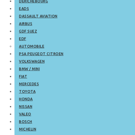
DERICHEBOURG
EADS
DASSAULT AVIATION
AIRBUS
GDF SUEZ
EDF
AUTOMOBILE
PSA PEUGEOT CITROEN
VOLKSWAGEN
BMW / MINI
FIAT
MERCEDES
TOYOTA
HONDA
NISSAN
VALEO
BOSCH
MICHELIN