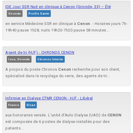
IDE Jour SSR Nuit en clinique à Cenon (Gironde, 33) – Été
Gironde
Profils Santé
en service Médecine SSR en clinique à
Cenon
. - Horaires jours 7h-
19h40 pause 1h28, nuits 19h20-7h20 pause 58 minutes...
Agent de tri (H/F) - CHRONOS CENON
Izon, Gironde
Chronos Intérim
A propos du poste Chronos
Cenon
recherche pour son client,
spécialisé dans le recyclage du verre, des agents de tri...
Infirmier en Dialyse CTMR CENON - H/F - Libéral
France
Elsan
aux honoraires versés. L'unité d'Auto Dialyse (UAD) de
CENON
est composée de 6 postes de dialyse installés pour des
patients...