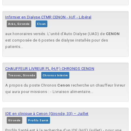
Infirmier en Dialyse CTMR CENON - H/F - Libéral
Arès, Gironde
Elsan
aux honoraires versés. L’unité d’Auto Dialyse (UAD) de
CENON
est composée de 6 postes de dialyse installés pour des
patients...
CHAUFFEUR LIVREUR PL (H/F) CHRONOS CENON
Tresses, Gironde
Chronos Intérim
A propos du poste Chronos
Cenon
recherche un chauffeur livreur
qui aura pour missions : - Livraison alimentaire...
IDE en clinique à Cenon (Gironde, 33) – Juillet
Gironde
Profils Santé
Profils Santé est à la recherche d'un IDE (H/F) (juillet) - pour une