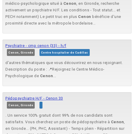
médico-psychologique situé à
Cenon
, en Gironde, recherche
activement un psychiatre H/F. Les conditions - Tout statut... et
PECH notamment) Le petit truc en plus
Cenon
bénéficie d'une
proximité directe avec la métropole bordelaise...
Psychiatre - cmp cenon (33) - h/f
Cenon, Gironde
Centre hospitalier de Cadillac
d'autres thématiques que vous découvrirez en nous rejoignant.
Description du poste : 📍Rejoignez le Centre Médico-
Psychologique de
Cenon
...
Pédopsychiatre H/F - Cenon 33
Cenon, Gironde
. Un service 100% gratuit dont 99% de nos candidats sont
satisfaits. Vous cherchez un poste de pédopsychiatre à
Cenon
,
en Gironde... (PH, PHC, Assistant) - Temps plein - Répartition sur