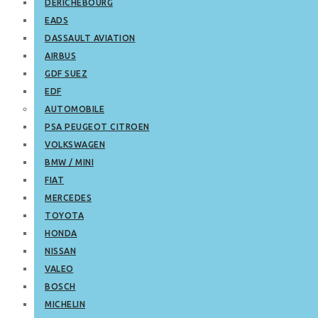
DERICHEBOURG
EADS
DASSAULT AVIATION
AIRBUS
GDF SUEZ
EDF
AUTOMOBILE
PSA PEUGEOT CITROEN
VOLKSWAGEN
BMW / MINI
FIAT
MERCEDES
TOYOTA
HONDA
NISSAN
VALEO
BOSCH
MICHELIN