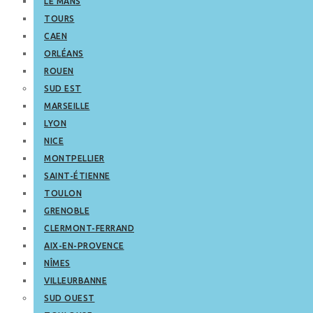
LE MANS
TOURS
CAEN
ORLÉANS
ROUEN
SUD EST
MARSEILLE
LYON
NICE
MONTPELLIER
SAINT-ÉTIENNE
TOULON
GRENOBLE
CLERMONT-FERRAND
AIX-EN-PROVENCE
NÎMES
VILLEURBANNE
SUD OUEST