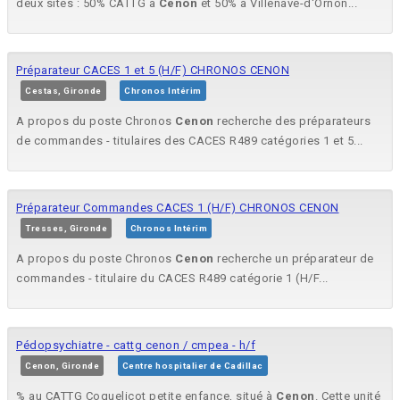
deux sites : 50% CATTG à
Cenon
et 50% à Villenave-d'Ornon...
Préparateur CACES 1 et 5 (H/F) CHRONOS CENON
Cestas, Gironde
Chronos Intérim
A propos du poste Chronos
Cenon
recherche des préparateurs
de commandes - titulaires des CACES R489 catégories 1 et 5...
Préparateur Commandes CACES 1 (H/F) CHRONOS CENON
Tresses, Gironde
Chronos Intérim
A propos du poste Chronos
Cenon
recherche un préparateur de
commandes - titulaire du CACES R489 catégorie 1 (H/F...
Pédopsychiatre - cattg cenon / cmpea - h/f
Cenon, Gironde
Centre hospitalier de Cadillac
% au CATTG Coquelicot petite enfance, situé à
Cenon
. Cette unité