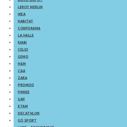
LEROY MERLIN
IKEA
HABITAT
CONFORAMA
LA HALLE
KIABI
CELIO
GEMO
H&M
C&A
ZARA
PROMOD
PIMKIE
GAP
ETAM
DECATHLON
GO SPORT