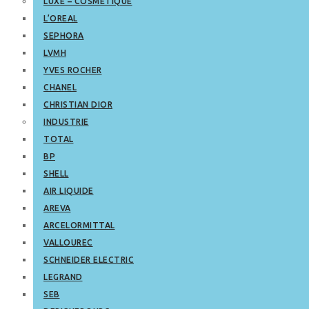
LUXE – COSMETIQUE
L’OREAL
SEPHORA
LVMH
YVES ROCHER
CHANEL
CHRISTIAN DIOR
INDUSTRIE
TOTAL
BP
SHELL
AIR LIQUIDE
AREVA
ARCELORMITTAL
VALLOUREC
SCHNEIDER ELECTRIC
LEGRAND
SEB