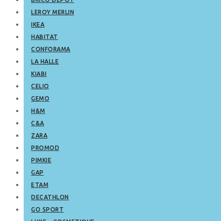
LEROY MERLIN
IKEA
HABITAT
CONFORAMA
LA HALLE
KIABI
CELIO
GEMO
H&M
C&A
ZARA
PROMOD
PIMKIE
GAP
ETAM
DECATHLON
GO SPORT