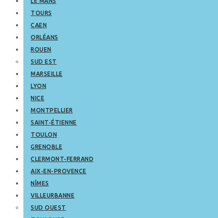
LE MANS
TOURS
CAEN
ORLÉANS
ROUEN
SUD EST
MARSEILLE
LYON
NICE
MONTPELLIER
SAINT-ÉTIENNE
TOULON
GRENOBLE
CLERMONT-FERRAND
AIX-EN-PROVENCE
NÎMES
VILLEURBANNE
SUD OUEST