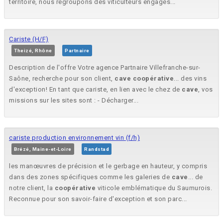
territoire, nous regroupons des viticulteurs engagés...
Cariste (H/F)
Theizé, Rhône
Partnaire
Description de l'offre Votre agence Partnaire Villefranche-sur-
Saône, recherche pour son client,
cave
coopérative
... des vins
d'exception! En tant que cariste, en lien avec le chez de
cave
, vos
missions sur les sites sont : - Décharger...
cariste production environnement vin (f/h)
Brézé, Maine-et-Loire
Randstad
les manœuvres de précision et le gerbage en hauteur, y compris
dans des zones spécifiques comme les galeries de
cave
... de
notre client, la
coopérative
viticole emblématique du Saumurois.
Reconnue pour son savoir-faire d'exception et son parc...