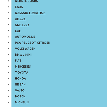
DERICHEBOURG
EADS
DASSAULT AVIATION
AIRBUS
GDF SUEZ
EDF
AUTOMOBILE
PSA PEUGEOT CITROEN
VOLKSWAGEN
BMW / MINI
FIAT
MERCEDES
TOYOTA
HONDA
NISSAN
VALEO
BOSCH
MICHELIN