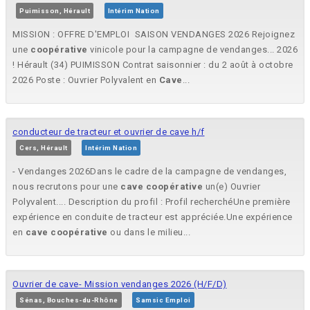
Puimisson, Hérault
Intérim Nation
MISSION : OFFRE D'EMPLOI  SAISON VENDANGES 2026 Rejoignez
une
coopérative
vinicole pour la campagne de vendanges... 2026
! Hérault (34) PUIMISSON Contrat saisonnier : du 2 août à octobre
2026 Poste : Ouvrier Polyvalent en
Cave
...
conducteur de tracteur et ouvrier de cave h/f
Cers, Hérault
Intérim Nation
- Vendanges 2026Dans le cadre de la campagne de vendanges,
nous recrutons pour une
cave
coopérative
un(e) Ouvrier
Polyvalent.... Description du profil : Profil recherchéUne première
expérience en conduite de tracteur est appréciée.Une expérience
en
cave
coopérative
ou dans le milieu...
Ouvrier de cave- Mission vendanges 2026 (H/F/D)
Sénas, Bouches-du-Rhône
Samsic Emploi