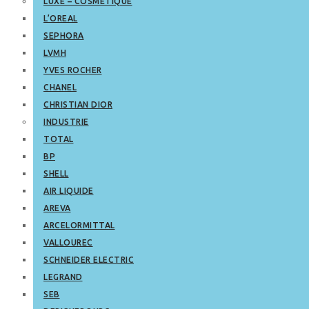
LUXE – COSMETIQUE
L’OREAL
SEPHORA
LVMH
YVES ROCHER
CHANEL
CHRISTIAN DIOR
INDUSTRIE
TOTAL
BP
SHELL
AIR LIQUIDE
AREVA
ARCELORMITTAL
VALLOUREC
SCHNEIDER ELECTRIC
LEGRAND
SEB