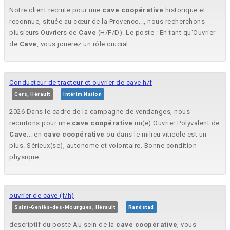
Notre client recrute pour une
cave
coopérative
historique et
reconnue, située au cœur de la Provence..., nous recherchons
plusieurs Ouvriers de
Cave
(H/F/D). Le poste : En tant qu'Ouvrier
de
Cave
, vous jouerez un rôle crucial...
Conducteur de tracteur et ouvrier de cave h/f
Cers, Hérault
Intérim Nation
2026 Dans le cadre de la campagne de vendanges, nous
recrutons pour une
cave
coopérative
un(e) Ouvrier Polyvalent de
Cave
... en
cave
coopérative
ou dans le milieu viticole est un
plus. Sérieux(se), autonome et volontaire. Bonne condition
physique...
ouvrier de cave (f/h)
Saint-Geniès-des-Mourgues, Hérault
Randstad
descriptif du poste Au sein de la
cave
coopérative
, vous