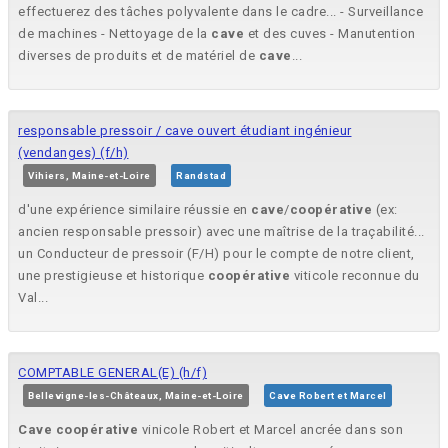
effectuerez des tâches polyvalente dans le cadre... - Surveillance
de machines - Nettoyage de la
cave
et des cuves - Manutention
diverses de produits et de matériel de
cave
...
responsable pressoir / cave ouvert étudiant ingénieur
(vendanges) (f/h)
Vihiers, Maine-et-Loire
Randstad
d'une expérience similaire réussie en
cave
/
coopérative
(ex:
ancien responsable pressoir) avec une maîtrise de la traçabilité...
un Conducteur de pressoir (F/H) pour le compte de notre client,
une prestigieuse et historique
coopérative
viticole reconnue du
Val...
COMPTABLE GENERAL(E) (h/f)
Bellevigne-les-Châteaux, Maine-et-Loire
Cave Robert et Marcel
Cave
coopérative
vinicole Robert et Marcel ancrée dans son