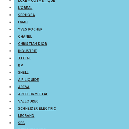
LUXE – COSMETIQUE
L’OREAL
SEPHORA
LVMH
YVES ROCHER
CHANEL
CHRISTIAN DIOR
INDUSTRIE
TOTAL
BP
SHELL
AIR LIQUIDE
AREVA
ARCELORMITTAL
VALLOUREC
SCHNEIDER ELECTRIC
LEGRAND
SEB