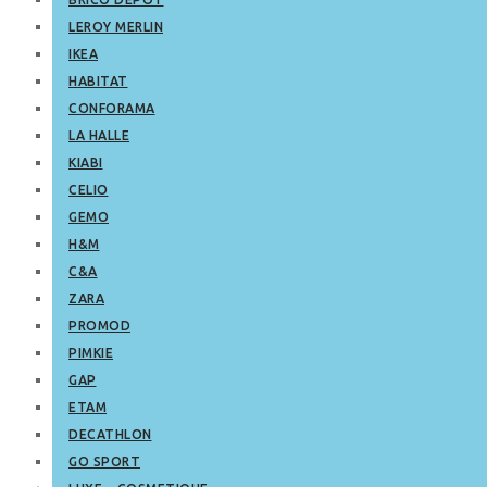
LEROY MERLIN
IKEA
HABITAT
CONFORAMA
LA HALLE
KIABI
CELIO
GEMO
H&M
C&A
ZARA
PROMOD
PIMKIE
GAP
ETAM
DECATHLON
GO SPORT