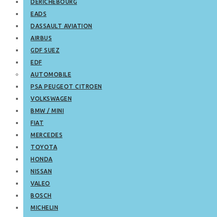
DERICHEBOURG
EADS
DASSAULT AVIATION
AIRBUS
GDF SUEZ
EDF
AUTOMOBILE
PSA PEUGEOT CITROEN
VOLKSWAGEN
BMW / MINI
FIAT
MERCEDES
TOYOTA
HONDA
NISSAN
VALEO
BOSCH
MICHELIN