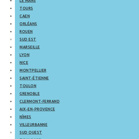
LE MANS
TOURS
CAEN
ORLÉANS
ROUEN
SUD EST
MARSEILLE
LYON
NICE
MONTPELLIER
SAINT-ÉTIENNE
TOULON
GRENOBLE
CLERMONT-FERRAND
AIX-EN-PROVENCE
NÎMES
VILLEURBANNE
SUD OUEST