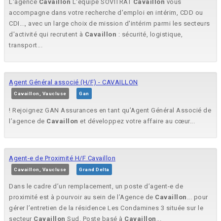
L'agence
Cavaillon
L'équipe SOVITRAT
Cavaillon
vous
accompagne dans votre recherche d'emploi en intérim, CDD ou
CDI..., avec un large choix de mission d'intérim parmi les secteurs
d'activité qui recrutent à
Cavaillon
: sécurité, logistique,
transport...
Agent Général associé (H/F) - CAVAILLON
Cavaillon, Vaucluse
Gan
! Rejoignez GAN Assurances en tant qu’Agent Général Associé de
l’agence de
Cavaillon
et développez votre affaire au cœur...
Agent-e de Proximité H/F Cavaillon
Cavaillon, Vaucluse
Grand Delta
Dans le cadre d’un remplacement, un poste d’agent-e de
proximité est à pourvoir au sein de l’Agence de
Cavaillon
... pour
gérer l’entretien de la résidence Les Condamines 3 située sur le
secteur
Cavaillon
Sud. Poste basé à
Cavaillon
...