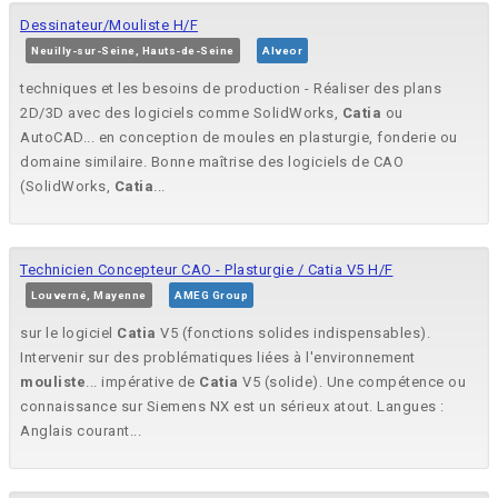
Dessinateur/Mouliste H/F
Neuilly-sur-Seine, Hauts-de-Seine
Alveor
techniques et les besoins de production - Réaliser des plans
2D/3D avec des logiciels comme SolidWorks,
Catia
ou
AutoCAD... en conception de moules en plasturgie, fonderie ou
domaine similaire. Bonne maîtrise des logiciels de CAO
(SolidWorks,
Catia
...
Technicien Concepteur CAO - Plasturgie / Catia V5 H/F
Louverné, Mayenne
AMEG Group
sur le logiciel
Catia
V5 (fonctions solides indispensables).
Intervenir sur des problématiques liées à l'environnement
mouliste
... impérative de
Catia
V5 (solide). Une compétence ou
connaissance sur Siemens NX est un sérieux atout. Langues :
Anglais courant...