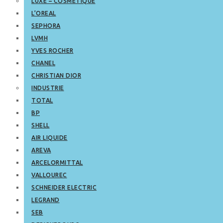
LUXE – COSMETIQUE
L’OREAL
SEPHORA
LVMH
YVES ROCHER
CHANEL
CHRISTIAN DIOR
INDUSTRIE
TOTAL
BP
SHELL
AIR LIQUIDE
AREVA
ARCELORMITTAL
VALLOUREC
SCHNEIDER ELECTRIC
LEGRAND
SEB