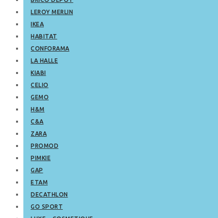
LEROY MERLIN
IKEA
HABITAT
CONFORAMA
LA HALLE
KIABI
CELIO
GEMO
H&M
C&A
ZARA
PROMOD
PIMKIE
GAP
ETAM
DECATHLON
GO SPORT