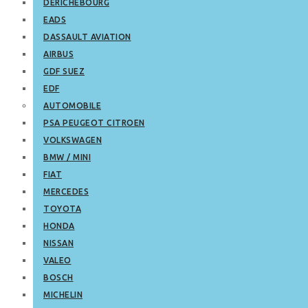
DERICHEBOURG
EADS
DASSAULT AVIATION
AIRBUS
GDF SUEZ
EDF
AUTOMOBILE
PSA PEUGEOT CITROEN
VOLKSWAGEN
BMW / MINI
FIAT
MERCEDES
TOYOTA
HONDA
NISSAN
VALEO
BOSCH
MICHELIN