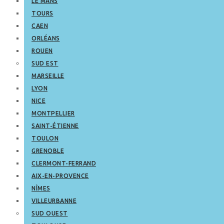
LE MANS
TOURS
CAEN
ORLÉANS
ROUEN
SUD EST
MARSEILLE
LYON
NICE
MONTPELLIER
SAINT-ÉTIENNE
TOULON
GRENOBLE
CLERMONT-FERRAND
AIX-EN-PROVENCE
NÎMES
VILLEURBANNE
SUD OUEST