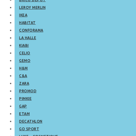
LEROY MERLIN
IKEA
HABITAT
CONFORAMA
LA HALLE
KIABI
CELIO
GEMO
H&M
C&A
ZARA
PROMOD
PIMKIE
GAP
ETAM
DECATHLON
GO SPORT