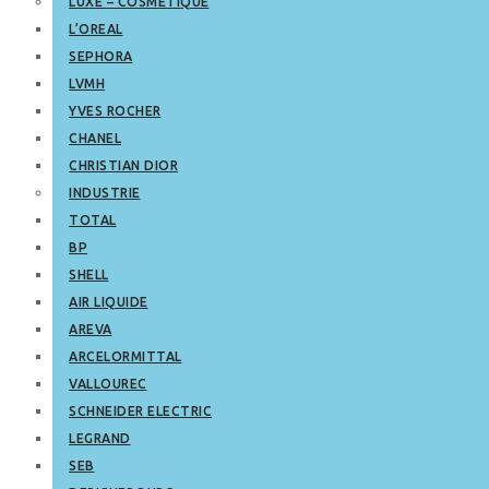
LUXE – COSMETIQUE
L’OREAL
SEPHORA
LVMH
YVES ROCHER
CHANEL
CHRISTIAN DIOR
INDUSTRIE
TOTAL
BP
SHELL
AIR LIQUIDE
AREVA
ARCELORMITTAL
VALLOUREC
SCHNEIDER ELECTRIC
LEGRAND
SEB