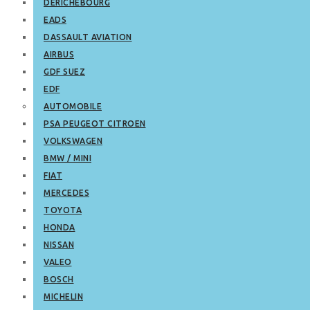
DERICHEBOURG
EADS
DASSAULT AVIATION
AIRBUS
GDF SUEZ
EDF
AUTOMOBILE
PSA PEUGEOT CITROEN
VOLKSWAGEN
BMW / MINI
FIAT
MERCEDES
TOYOTA
HONDA
NISSAN
VALEO
BOSCH
MICHELIN