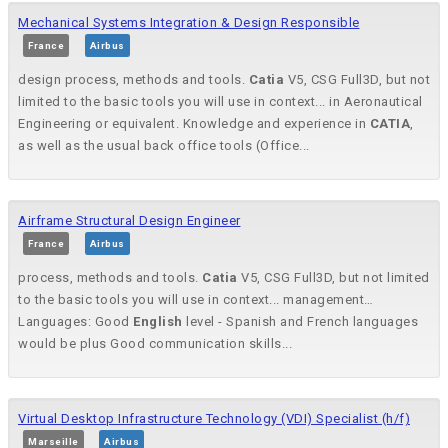
Mechanical Systems Integration & Design Responsible
France
Airbus
design process, methods and tools.
Catia
V5, CSG Full3D, but not
limited to the basic tools you will use in context... in Aeronautical
Engineering or equivalent. Knowledge and experience in
CATIA
,
as well as the usual back office tools (Office...
Airframe Structural Design Engineer
France
Airbus
process, methods and tools.
Catia
V5, CSG Full3D, but not limited
to the basic tools you will use in context... management…
Languages: Good
English
level - Spanish and French languages
would be plus Good communication skills...
Virtual Desktop Infrastructure Technology (VDI) Specialist (h/f)
Marseille
Airbus