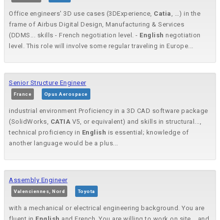
Office engineers' 3D use cases (3DExperience,
Catia
, …) in the
frame of Airbus Digital Design, Manufacturing & Services
(DDMS... skills - French negotiation level. -
English
negotiation
level. This role will involve some regular traveling in Europe...
Senior Structure Engineer
France
Opus Aerospace
industrial environment Proficiency in a 3D CAD software package
(SolidWorks,
CATIA
V5, or equivalent) and skills in structural...,
technical proficiency in
English
is essential; knowledge of
another language would be a plus...
Assembly Engineer
Valenciennes, Nord
Toyota
with a mechanical or electrical engineering background. You are
fluent in
English
and French. You are willing to work on site... and