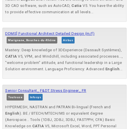
3D CAD software, such as AutoCAD,
Catia
V5. You have the ability
to provide effective communication at all levels...
DDMS] Functional Architect Detailed Design (m/f)
Marignane, Bouches-du-Rhône
Airbus
Mastery: Deep knowledge of 3DExperience (Dassault Systèmes),
CATIA
V5, VPM, and Windchill, including associated processes...,
"welcome problem" attitude, and functional leadership in a Large
Solution environment. Language Proficiency: Advanced
English
...
Senior Consultant_ F&DT Stress Engineer_ FR
Toulouse
Infosys
HYPERMESH, NASTRAN and PATRAN Bi-lingual (French and
English
). BE / BTECH/MTECH/MS or equivalent degree
(Aerospace... Tools (1DBJ, 2DBJ, 3DBJ, FASTPPH, CFA) Basic
Knowledge on
CATIA
V5, Microsoft Excel, Word, PPT Personal