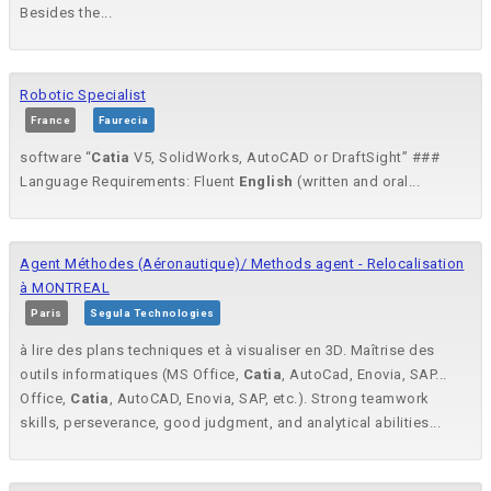
Besides the...
Robotic Specialist
France
Faurecia
software “
Catia
V5, SolidWorks, AutoCAD or DraftSight” ###
Language Requirements: Fluent
English
(written and oral...
Agent Méthodes (Aéronautique)/ Methods agent - Relocalisation
à MONTREAL
Paris
Segula Technologies
à lire des plans techniques et à visualiser en 3D. Maîtrise des
outils informatiques (MS Office,
Catia
, AutoCad, Enovia, SAP...
Office,
Catia
, AutoCAD, Enovia, SAP, etc.). Strong teamwork
skills, perseverance, good judgment, and analytical abilities...