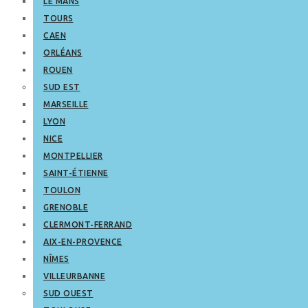
LE MANS
TOURS
CAEN
ORLÉANS
ROUEN
SUD EST
MARSEILLE
LYON
NICE
MONTPELLIER
SAINT-ÉTIENNE
TOULON
GRENOBLE
CLERMONT-FERRAND
AIX-EN-PROVENCE
NÎMES
VILLEURBANNE
SUD OUEST