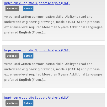
Ingénieur-e Logistic Support Analysis (LSA)
Yvelines
Safran
verbal and written communication skills. Ability to read and
understand engineering drawings, models (
CATIA
) and process...
experience level required More than 5 years Additional Languages
preferred
English
(Fluent)...
Ingénieur-e Logistic Support Analysis (LSA)
Yvelines
Safran
verbal and written communication skills. Ability to read and
understand engineering drawings, models (
CATIA
) and process...
experience level required More than 5 years Additional Languages
preferred
English
(Fluent)...
Ingénieur-e Logistic Support Analysis (LSA)
Yvelines
Safran