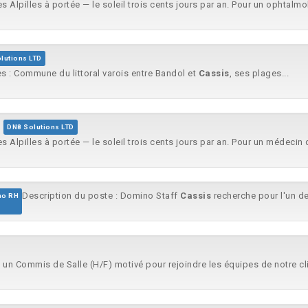
es Alpilles à portée — le soleil trois cents jours par an. Pour un ophtalmo
lutions LTD
es : Commune du littoral varois entre Bandol et
Cassis
, ses plages...
DN8 Solutions LTD
es Alpilles à portée — le soleil trois cents jours par an. Pour un médecin q
Description du poste : Domino Staff
Cassis
recherche pour l'un de 
no RH
 un Commis de Salle (H/F) motivé pour rejoindre les équipes de notre cli