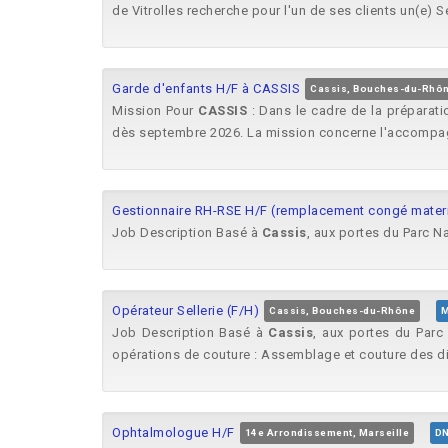
de Vitrolles recherche pour l'un de ses clients un(e) 
Garde d'enfants H/F à CASSIS
Cassis, Bouches-du-Rhô
Mission Pour
CASSIS
: Dans le cadre de la préparati
dès septembre 2026. La mission concerne l'accompag
Gestionnaire RH-RSE H/F (remplacement congé mater
Job Description Basé à
Cassis
, aux portes du Parc N
Opérateur Sellerie (F/H)
Cassis, Bouches-du-Rhône
M
Job Description Basé à
Cassis
, aux portes du Parc
opérations de couture : Assemblage et couture des dif
Ophtalmologue H/F
14e Arrondissement, Marseille
DN