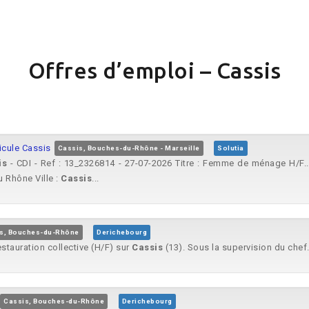
Offres d’emploi – Cassis
cule Cassis
Cassis, Bouches-du-Rhône - Marseille
Solutia
is
- CDI - Ref : 13_2326814 - 27-07-2026 Titre : Femme de ménage H/F..
 Rhône Ville :
Cassis
...
s, Bouches-du-Rhône
Derichebourg
stauration collective (H/F) sur
Cassis
(13). Sous la supervision du chef.
Cassis, Bouches-du-Rhône
Derichebourg