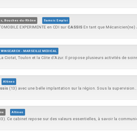
is, Bouches-du-Rhône
Samsic Emploi
TOMOBILE EXPERIMENTE en CDI sur
CASSIS
En tant que Mécanicien(ne) A
WINSEARCH - MARSEILLE MEDICAL
 La Ciotat, Toulon et la Côte d'Azur. Il propose plusieurs activités de soins
Altineo
ssis
(13) avec une belle implantation sur la région. Sous la supervision..
ône
Altineo
3). Ce cabinet repose sur des valeurs essentielles, à savoir la communic