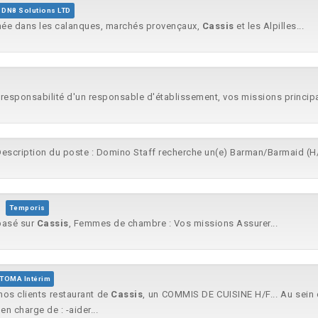
DN8 Solutions LTD
nnée dans les calanques, marchés provençaux,
Cassis
et les Alpilles...
 responsabilité d'un responsable d'établissement, vos missions principa
escription du poste : Domino Staff recherche un(e) Barman/Barmaid (H
Temporis
basé sur
Cassis
, Femmes de chambre : Vos missions Assurer...
TOMA Intérim
nos clients restaurant de
Cassis
, un COMMIS DE CUISINE H/F... Au sein d
n charge de : -aider...