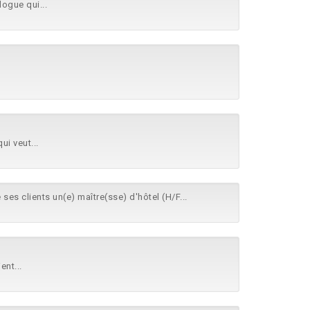
logue qui...
ui veut...
ses clients un(e) maître(sse) d'hôtel (H/F...
ent...