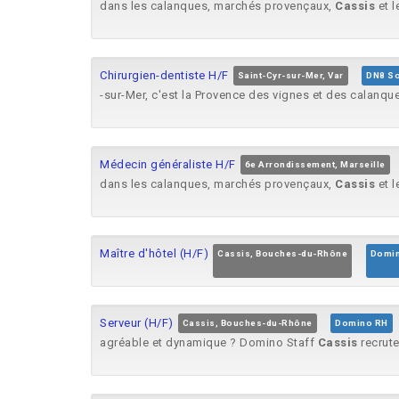
dans les calanques, marchés provençaux,
Cassis
et l
Chirurgien-dentiste H/F
Saint-Cyr-sur-Mer, Var
DN8 So
-sur-Mer, c'est la Provence des vignes et des calanqu
Médecin généraliste H/F
6e Arrondissement, Marseille
dans les calanques, marchés provençaux,
Cassis
et l
Maître d'hôtel (H/F)
Cassis, Bouches-du-Rhône
Domi
Serveur (H/F)
Cassis, Bouches-du-Rhône
Domino RH
agréable et dynamique ? Domino Staff
Cassis
recrute