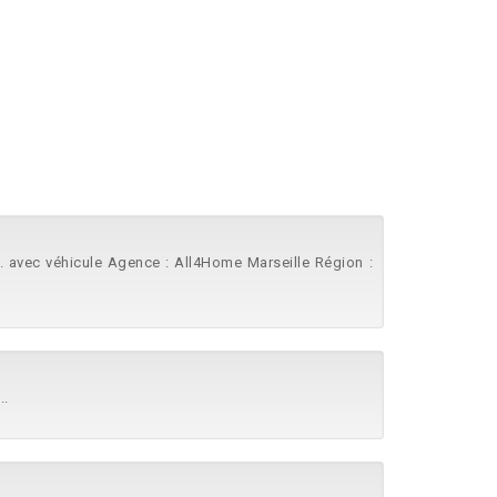
. avec véhicule Agence : All4Home Marseille Région :
..