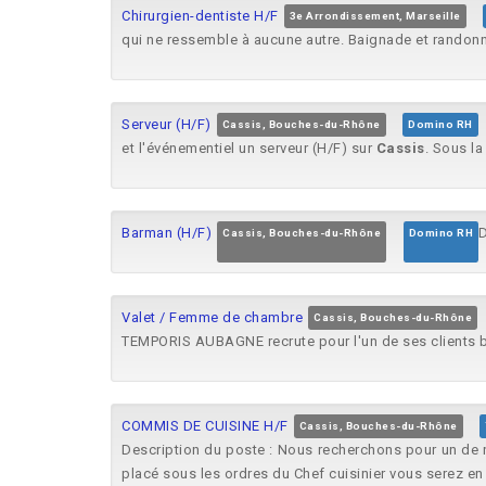
Chirurgien-dentiste H/F
3e Arrondissement, Marseille
qui ne ressemble à aucune autre. Baignade et rando
Serveur (H/F)
Cassis, Bouches-du-Rhône
Domino RH
et l'événementiel un serveur (H/F) sur
Cassis
. Sous la
Barman (H/F)
D
Cassis, Bouches-du-Rhône
Domino RH
Valet / Femme de chambre
Cassis, Bouches-du-Rhône
TEMPORIS AUBAGNE recrute pour l'un de ses clients 
COMMIS DE CUISINE H/F
Cassis, Bouches-du-Rhône
Description du poste : Nous recherchons pour un de 
placé sous les ordres du Chef cuisinier vous serez en e