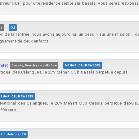
Serveur (H/F) pour une résidence sénior sur
Cassis
. Vous serez responsab
ne
O2
on de la rentrée, nous avons aujourd'hui un besoin sur une mission... 
nement de deux enfants...
nité)
Cassis, Bouches-du-Rhône
MEHARI CLUB CASSIS
ational des Calanques, le 2CV Méhari Club
Cassis
perpétue depuis...
EHARI CLUB CASSIS
 National des Calanques, le 2CV Méhari Club
Cassis
perpétue depuis.
férents...
8 Solutions LTD