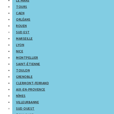
LE MANS
TOURS
CAEN
ORLÉANS
ROUEN
SUD EST
MARSEILLE
LYON
NICE
MONTPELLIER
SAINT-ÉTIENNE
TOULON
GRENOBLE
CLERMONT-FERRAND
AIX-EN-PROVENCE
NÎMES
VILLEURBANNE
SUD OUEST