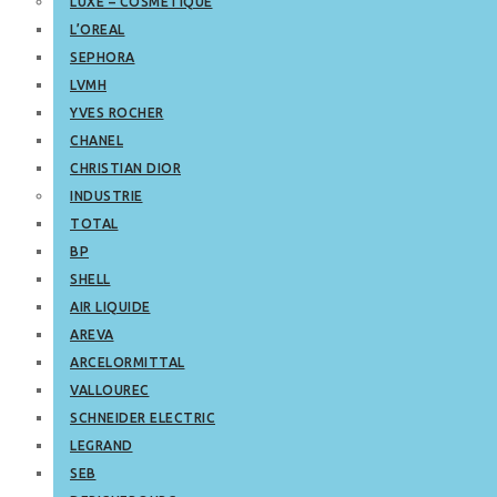
LUXE – COSMETIQUE
L’OREAL
SEPHORA
LVMH
YVES ROCHER
CHANEL
CHRISTIAN DIOR
INDUSTRIE
TOTAL
BP
SHELL
AIR LIQUIDE
AREVA
ARCELORMITTAL
VALLOUREC
SCHNEIDER ELECTRIC
LEGRAND
SEB