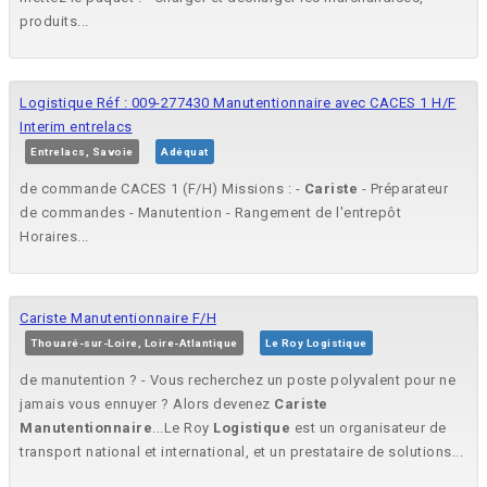
produits...
Logistique Réf : 009-277430 Manutentionnaire avec CACES 1 H/F
Interim entrelacs
Entrelacs, Savoie
Adéquat
de commande CACES 1 (F/H) Missions : -
Cariste
- Préparateur
de commandes - Manutention - Rangement de l'entrepôt
Horaires...
Cariste Manutentionnaire F/H
Thouaré-sur-Loire, Loire-Atlantique
Le Roy Logistique
de manutention ? - Vous recherchez un poste polyvalent pour ne
jamais vous ennuyer ? Alors devenez
Cariste
Manutentionnaire
...Le Roy
Logistique
est un organisateur de
transport national et international, et un prestataire de solutions...