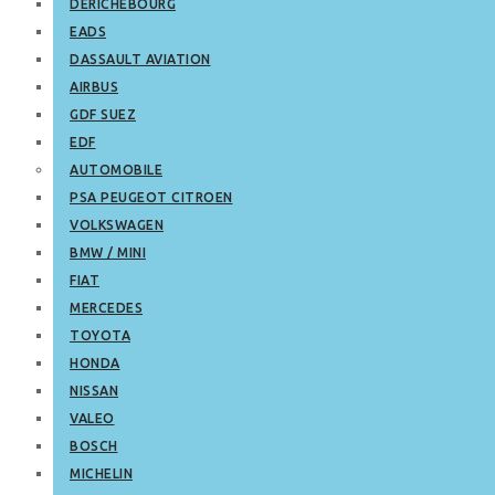
DERICHEBOURG
EADS
DASSAULT AVIATION
AIRBUS
GDF SUEZ
EDF
AUTOMOBILE
PSA PEUGEOT CITROEN
VOLKSWAGEN
BMW / MINI
FIAT
MERCEDES
TOYOTA
HONDA
NISSAN
VALEO
BOSCH
MICHELIN