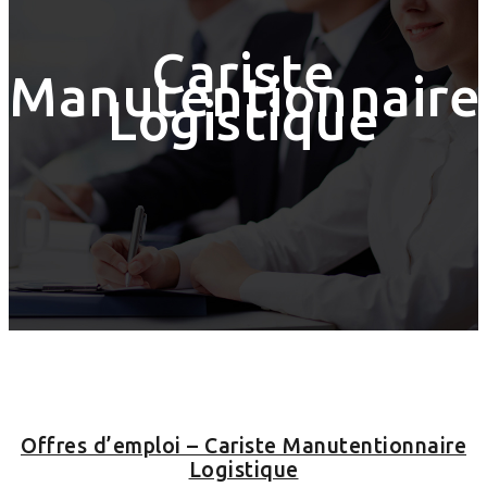
Cariste
Manutentionnaire
Logistique
Offres d’emploi – Cariste Manutentionnaire
Logistique