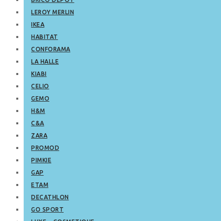
LEROY MERLIN
IKEA
HABITAT
CONFORAMA
LA HALLE
KIABI
CELIO
GEMO
H&M
C&A
ZARA
PROMOD
PIMKIE
GAP
ETAM
DECATHLON
GO SPORT