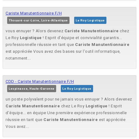
Cariste Manutentionnaire F/H
Thouaré-sur-Loire, Loire-Atlantique
Le Roy Logistique
vous ennuyer ? Alors devenez
Cariste
Manutentionnaire
chez
Le Roy
Logistique
! Esprit d’équipe et convivialité garantis...
professionnelle réussie en tant que
Cariste
Manutentionnaire
est appréciée Vous avez des bases sur l'outil informatique,
notamment...
CDD - Cariste Manutentionnaire F/H
Lespinasse, Haute-Garonne
Le Roy Logistique
un poste polyvalent pour ne jamais vous ennuyer ? Alors devenez
Cariste
Manutentionnaire
chez Le Roy
Logistique
! Esprit
d’équipe... en équipe Une première expérience professionnelle
réussie en tant que
Cariste
Manutentionnaire
est appréciée
Vous avez...