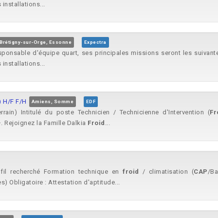
installations...
Brétigny-sur-Orge, Essonne
Expectra
ponsable d'équipe quart, ses principales missions seront les suivant
installations...
) H/F F/H
Amiens, Somme
EDF
rain) Intitulé du poste Technicien / Technicienne d'Intervention (
Fr
 Rejoignez la Famille Dalkia
Froid
...
ofil recherché Formation technique en
froid
/ climatisation (
CAP
/Ba
 Obligatoire : Attestation d'aptitude...