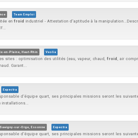
nce
Team Emploi
aitée en
froid
industriel - Attestation d'aptitude à la manipulation...Des
F...
ix-en-Plaine, Haut-Rhin
Veolia
 sites : optimisation des utilités (eau, vapeur, chaud,
froid
, air comp
haud. Garant...
Expectra
ponsable d'équipe quart, ses principales missions seront les suivant
installations...
Savigny-sur-Orge, Essonne
Expectra
ponsable d'équipe quart, ses principales missions seront les suivant