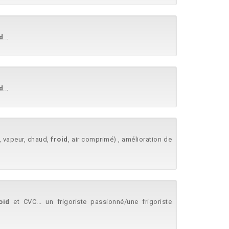
d
...
d
...
u, vapeur, chaud,
froid
, air comprimé) , amélioration de
oid
et CVC... un frigoriste passionné/une frigoriste