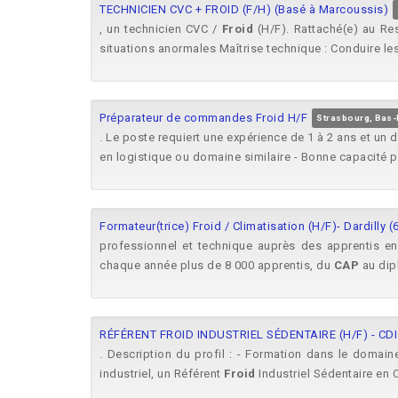
TECHNICIEN CVC + FROID (F/H) (Basé à Marcoussis)
, un technicien CVC /
Froid
(H/F). Rattaché(e) au Res
situations anormales Maîtrise technique : Conduire les 
Préparateur de commandes Froid H/F
Strasbourg, Bas-
. Le poste requiert une expérience de 1 à 2 ans et un
en logistique ou domaine similaire - Bonne capacité p
Formateur(trice) Froid / Climatisation (H/F)- Dardilly (
professionnel et technique auprès des apprentis e
chaque année plus de 8 000 apprentis, du
CAP
au dipl
RÉFÉRENT FROID INDUSTRIEL SÉDENTAIRE (H/F) - CDI
. Description du profil : - Formation dans le domai
industriel, un Référent
Froid
Industriel Sédentaire en C