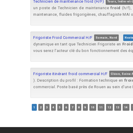
Technicien de maintenance froid (H/F)
Tours, Indre-et-
un poste de Technicien de maintenance
froid
(h/f),
maintenance, fluides frigorigènes, chauffagiste MAI ou
Frigoriste Froid Commercial H/F
Somain, Nord
Next
dynamique en tant que Technicien Frigoriste en
Froid
vous serez l'acteur clé du bon fonctionnement des éq
Frigoriste itinérant froid commercial H/F
Cléon, Seine-
). Description du profil : Formation technique en
froi
commercial. Poste basé près de Rouen au sein d'une P
1
2
3
4
5
6
7
8
9
10
11
12
13
14