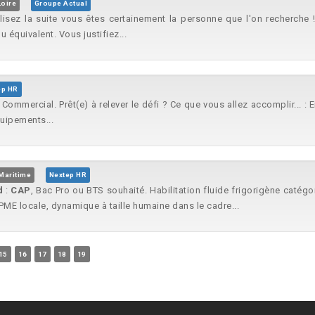
Loire
Groupe Actual
 lisez la suite vous êtes certainement la personne que l'on recherche !
 équivalent. Vous justifiez...
ep HR
Commercial. Prêt(e) à relever le défi ? Ce que vous allez accomplir... : 
uipements...
Maritime
Nextep HR
d
:
CAP
, Bac Pro ou BTS souhaité. Habilitation fluide frigorigène catégo
ME locale, dynamique à taille humaine dans le cadre...
15
16
17
18
19