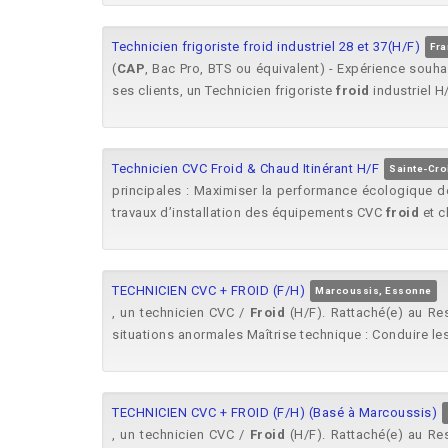
Technicien frigoriste froid industriel 28 et 37(H/F)
Fra
(
CAP
, Bac Pro, BTS ou équivalent) - Expérience souh
ses clients, un Technicien frigoriste
froid
industriel H/
Technicien CVC Froid & Chaud Itinérant H/F
Sainte-Cro
principales : Maximiser la performance écologique des
travaux d’installation des équipements CVC
froid
et c
TECHNICIEN CVC + FROID (F/H)
Marcoussis, Essonne
, un technicien CVC /
Froid
(H/F). Rattaché(e) au Res
situations anormales Maîtrise technique : Conduire les 
TECHNICIEN CVC + FROID (F/H) (Basé à Marcoussis)
, un technicien CVC /
Froid
(H/F). Rattaché(e) au Res