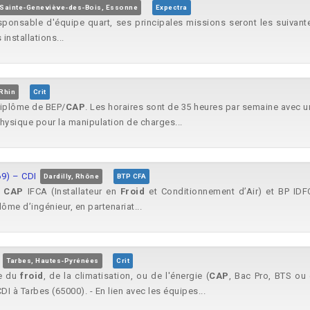
Sainte-Geneviève-des-Bois, Essonne
Expectra
ponsable d'équipe quart, ses principales missions seront les suivant
installations...
Rhin
Crit
 diplôme de BEP/
CAP
. Les horaires sont de 35 heures par semaine avec un
hysique pour la manipulation de charges...
69) – CDI
Dardilly, Rhône
BTP CFA
n
CAP
IFCA (Installateur en
Froid
et Conditionnement d’Air) et BP IDFC
ôme d’ingénieur, en partenariat...
Tarbes, Hautes-Pyrénées
Crit
ne du
froid
, de la climatisation, ou de l'énergie (
CAP
, Bac Pro, BTS ou 
DI à Tarbes (65000). - En lien avec les équipes...