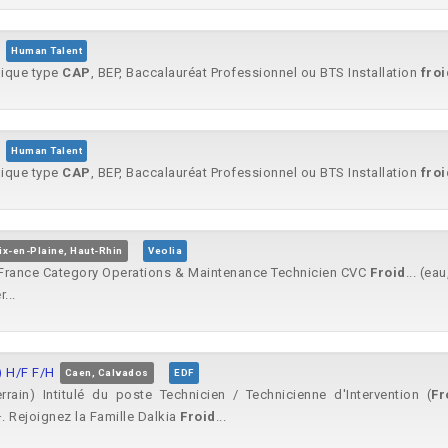
Human Talent
nique type
CAP
, BEP, Baccalauréat Professionnel ou BTS Installation
froi
Human Talent
nique type
CAP
, BEP, Baccalauréat Professionnel ou BTS Installation
froi
ix-en-Plaine, Haut-Rhin
Veolia
France Category Operations & Maintenance Technicien CVC
Froid
... (ea
...
) H/F F/H
Caen, Calvados
EDF
rain) Intitulé du poste Technicien / Technicienne d'Intervention (
Fr
 Rejoignez la Famille Dalkia
Froid
...