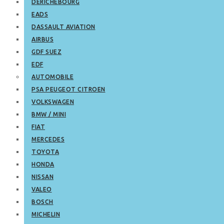
DERICHEBOURG
EADS
DASSAULT AVIATION
AIRBUS
GDF SUEZ
EDF
AUTOMOBILE
PSA PEUGEOT CITROEN
VOLKSWAGEN
BMW / MINI
FIAT
MERCEDES
TOYOTA
HONDA
NISSAN
VALEO
BOSCH
MICHELIN