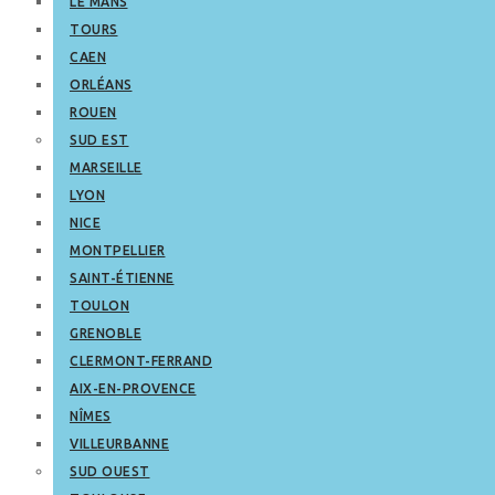
LE MANS
TOURS
CAEN
ORLÉANS
ROUEN
SUD EST
MARSEILLE
LYON
NICE
MONTPELLIER
SAINT-ÉTIENNE
TOULON
GRENOBLE
CLERMONT-FERRAND
AIX-EN-PROVENCE
NÎMES
VILLEURBANNE
SUD OUEST