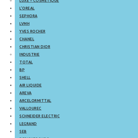
LUXE – COSMETIQUE
L’OREAL
SEPHORA
LVMH
YVES ROCHER
CHANEL
CHRISTIAN DIOR
INDUSTRIE
TOTAL
BP
SHELL
AIR LIQUIDE
AREVA
ARCELORMITTAL
VALLOUREC
SCHNEIDER ELECTRIC
LEGRAND
SEB