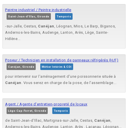
Peintre industriel / Peintre industrielle
Saint-Jean-d'Illac, Gironde
Temporis
-sur-Jalle, Cestas,
Canéjan
, Léognan, Mios, Le Barp, Biganos,
Andernos-les-Bains, Audenge, Lanton, Arès, Lège, Sainte-
Hélène...
Poseur / Technicien en installation de panneaux réfrigérés (H/F)
Canéjan, Gironde
Métier Intérim & CDI
pour intervenir sur l'aménagement d'une poissonnerie située à
Canéjan
. Vous serez en charge de la pose, de l'assemblage...
Agent / Agente d'entretien-propreté de locaux
Lège-Cap-Ferret, Gironde
Temporis
de Saint-Jean-d'Illac, Martignas-sur-Jalle, Cestas,
Canéjan
,
Andernos-les-Bains, Audenge, Lanton, Arès , Lacanau, Léognan...