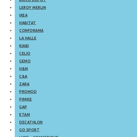
LEROY MERLIN
IKEA
HABITAT
CONFORAMA
LA HALLE
KIABI
CELIO
GEMO
H&M
C&A
ZARA
PROMOD
PIMKIE
GAP
ETAM
DECATHLON
GO SPORT