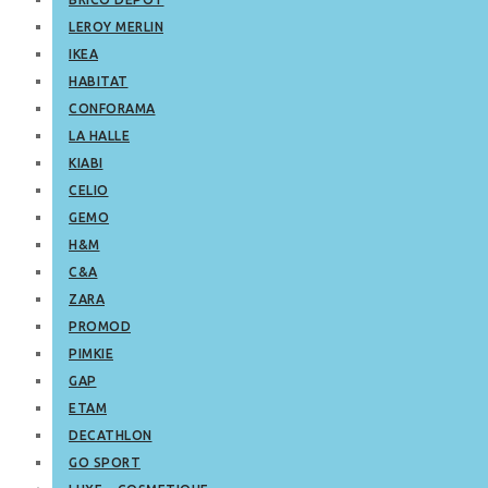
LEROY MERLIN
IKEA
HABITAT
CONFORAMA
LA HALLE
KIABI
CELIO
GEMO
H&M
C&A
ZARA
PROMOD
PIMKIE
GAP
ETAM
DECATHLON
GO SPORT