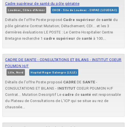
Cadre supérieur de santé du pôle gériatrie
Loudéac, Côtes-d'Armor
CHCB - Site de Loudeac - EHPAD (LOUDEAC)
Détails de l'offre Poste proposé
Cadre
supérieur
de
santé
du
pôle gériatrie Contrat Mutation; Détachement; CDI... et les 3
dernières évaluations LE POSTE : Le Centre Hospitalier Centre
Bretagne recherche 1
cadre
supérieur
de
santé
à 100...
CADRE DE SANTE - CONSULTATIONS ET BILANS - INSTITUT COEUR
POUMON H/F
Lille, Nord
Hopital Roger Salengro (LILLE)
Détails de l'offre Poste proposé
CADRE
DE
SANTE
-
CONSULTATIONS ET BILANS -
INSTITUT
COEUR POUMON H/F
Contrat... Mutation Descriptif Le
cadre
de
santé
est responsable
du Plateau de Consultations de L'ICP qui se situe au rez de
chaussée...