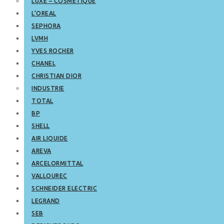
LUXE – COSMETIQUE
L’OREAL
SEPHORA
LVMH
YVES ROCHER
CHANEL
CHRISTIAN DIOR
INDUSTRIE
TOTAL
BP
SHELL
AIR LIQUIDE
AREVA
ARCELORMITTAL
VALLOUREC
SCHNEIDER ELECTRIC
LEGRAND
SEB