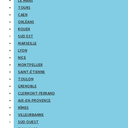
LE MANS
TOURS
CAEN
ORLÉANS
ROUEN
SUD EST
MARSEILLE
LYON
NICE
MONTPELLIER
SAINT-ÉTIENNE
TOULON
GRENOBLE
CLERMONT-FERRAND
AIX-EN-PROVENCE
NÎMES
VILLEURBANNE
SUD OUEST