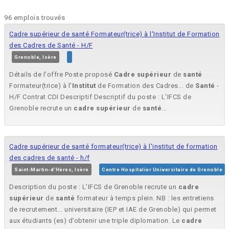
96 emplois trouvés
Cadre supérieur de santé Formateur(trice) à l'Institut de Formation
des Cadres de Santé - H/F
Grenoble, Isère
Détails de l'offre Poste proposé
Cadre
supérieur
de
santé
Formateur(trice) à l'
Institut
de Formation des Cadres... de
Santé
-
H/F Contrat CDI Descriptif Descriptif du poste : L'IFCS de
Grenoble recrute un
cadre
supérieur
de
santé
...
Cadre supérieur de santé formateur(trice) à l'institut de formation
des cadres de santé - h/f
Saint-Martin-d'Hères, Isère
Centre Hospitalier Universitaire de Grenoble
Description du poste : L’IFCS de Grenoble recrute un
cadre
supérieur
de
santé
formateur à temps plein. NB : les entretiens
de recrutement... universitaire (IEP et IAE de Grenoble) qui permet
aux étudiants (es) d’obtenir une triple diplomation. Le
cadre