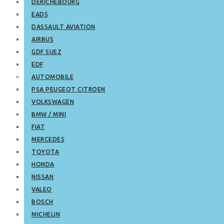
DERICHEBOURG
EADS
DASSAULT AVIATION
AIRBUS
GDF SUEZ
EDF
AUTOMOBILE
PSA PEUGEOT CITROEN
VOLKSWAGEN
BMW / MINI
FIAT
MERCEDES
TOYOTA
HONDA
NISSAN
VALEO
BOSCH
MICHELIN