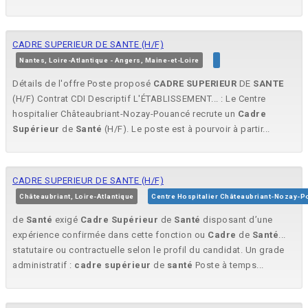
CADRE SUPERIEUR DE SANTE (H/F)
Nantes, Loire-Atlantique - Angers, Maine-et-Loire
Détails de l'offre Poste proposé
CADRE
SUPERIEUR
DE
SANTE
(H/F) Contrat CDI Descriptif L'ÉTABLISSEMENT... : Le Centre
hospitalier Châteaubriant-Nozay-Pouancé recrute un
Cadre
Supérieur
de
Santé
(H/F). Le poste est à pourvoir à partir...
CADRE SUPERIEUR DE SANTE (H/F)
Châteaubriant, Loire-Atlantique
Centre Hospitalier Châteaubriant-Nozay-
de
Santé
exigé
Cadre
Supérieur
de
Santé
disposant d’une
expérience confirmée dans cette fonction ou
Cadre
de
Santé
...
statutaire ou contractuelle selon le profil du candidat. Un grade
administratif :
cadre
supérieur
de
santé
Poste à temps...