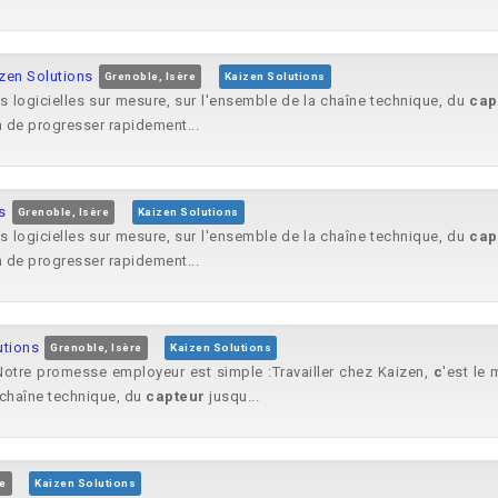
izen Solutions
Grenoble, Isère
Kaizen Solutions
s logicielles sur mesure, sur l'ensemble de la chaîne technique, du
cap
n de progresser rapidement...
s
Grenoble, Isère
Kaizen Solutions
s logicielles sur mesure, sur l'ensemble de la chaîne technique, du
cap
n de progresser rapidement...
utions
Grenoble, Isère
Kaizen Solutions
Notre promesse employeur est simple :Travailler chez Kaizen,
c
'est le 
a chaîne technique, du
capteur
jusqu...
e
Kaizen Solutions