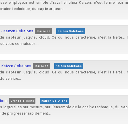
sse employeur est simple :Travailler chez Kaizen,
c
'est le meilleur
a chaîne technique, du
capteur
jusqu...
 - Kaizen Solutions
Toulouse
Kaizen Solutions
 du
capteur
jusqu'au cloud. Ce qui nous caractérise,
c
'est la fierté..
 que vous connaissez...
 Kaizen Solutions
Toulouse
Kaizen Solutions
, du
capteur
jusqu'au cloud. Ce qui nous caractérise,
c
'est la fierté.
 du service...
tions
Grenoble, Isère
Kaizen Solutions
s logicielles sur mesure, sur l'ensemble de la chaîne technique, du
cap
n de progresser rapidement...