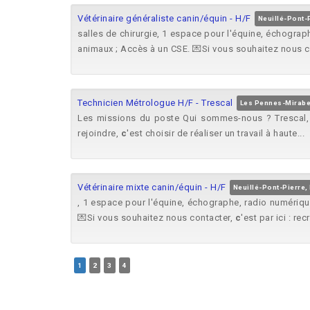
Vétérinaire généraliste canin/équin - H/F
Neuillé-Pont-P
salles de chirurgie, 1 espace pour l'équine, échogra
animaux ; Accès à un CSE. 💌Si vous souhaitez nous c
Technicien Métrologue H/F - Trescal
Les Pennes-Mirab
Les missions du poste Qui sommes-nous ? Trescal
rejoindre,
c
'est choisir de réaliser un travail à haute...
Vétérinaire mixte canin/équin - H/F
Neuillé-Pont-Pierre, 
, 1 espace pour l'équine, échographe, radio numériqu
💌Si vous souhaitez nous contacter,
c
'est par ici : rec
1
2
3
4