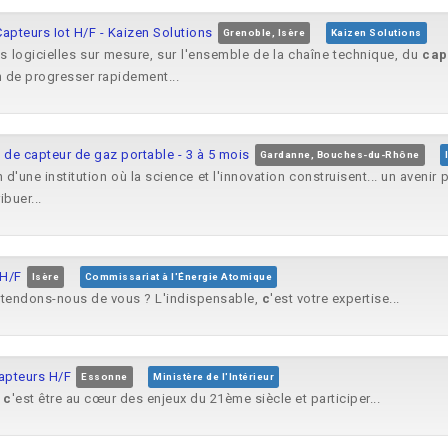
apteurs Iot H/F - Kaizen Solutions
Grenoble, Isère
Kaizen Solutions
s logicielles sur mesure, sur l'ensemble de la chaîne technique, du
cap
n de progresser rapidement...
e de capteur de gaz portable - 3 à 5 mois
Gardanne, Bouches-du-Rhône
 d'une institution où la science et l'innovation construisent... un avenir 
ibuer...
 H/F
Isère
Commissariat à l'Énergie Atomique
'attendons-nous de vous ? L'indispensable,
c
'est votre expertise...
apteurs H/F
Essonne
Ministère de l'Intérieur
,
c
'est être au cœur des enjeux du 21ème siècle et participer...