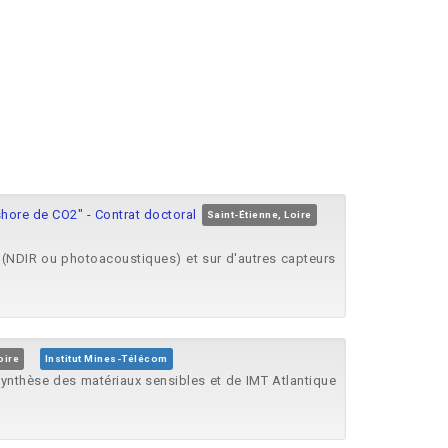
hore de CO2" - Contrat doctoral
Saint-Étienne, Loire
O₂ (NDIR ou photoacoustiques) et sur d'autres capteurs
oire
Institut Mines-Télécom
a synthèse des matériaux sensibles et de IMT Atlantique