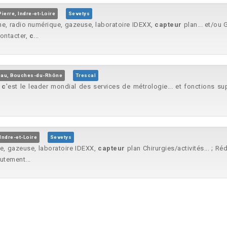
ierre, Indre-et-Loire
Sevetys
phe, radio numérique, gazeuse, laboratoire IDEXX,
capteur
plan... et/ou 
ontacter,
c
...
eau, Bouches-du-Rhône
Trescal
,
c
'est le leader mondial des services de métrologie... et fonctions 
Indre-et-Loire
Sevetys
e, gazeuse, laboratoire IDEXX,
capteur
plan Chirurgies/activités... ; R
rutement...