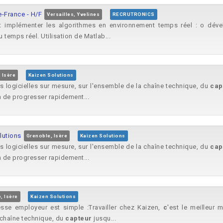
e-France - H/F
Versailles, Yvelines
RECRUTRONICS
 et implémenter les algorithmes en environnement temps réel : o dé
temps réel. Utilisation de Matlab...
 Isère
Kaizen Solutions
s logicielles sur mesure, sur l'ensemble de la chaîne technique, du
cap
n de progresser rapidement...
lutions
Grenoble, Isère
Kaizen Solutions
s logicielles sur mesure, sur l'ensemble de la chaîne technique, du
cap
n de progresser rapidement...
, Isère
Kaizen Solutions
sse employeur est simple :Travailler chez Kaizen,
c
'est le meilleur
a chaîne technique, du
capteur
jusqu...