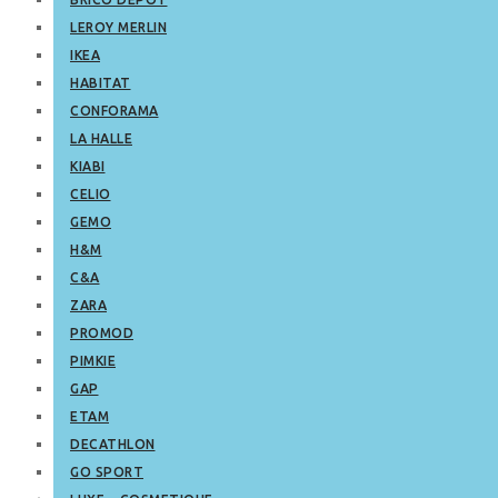
LEROY MERLIN
IKEA
HABITAT
CONFORAMA
LA HALLE
KIABI
CELIO
GEMO
H&M
C&A
ZARA
PROMOD
PIMKIE
GAP
ETAM
DECATHLON
GO SPORT