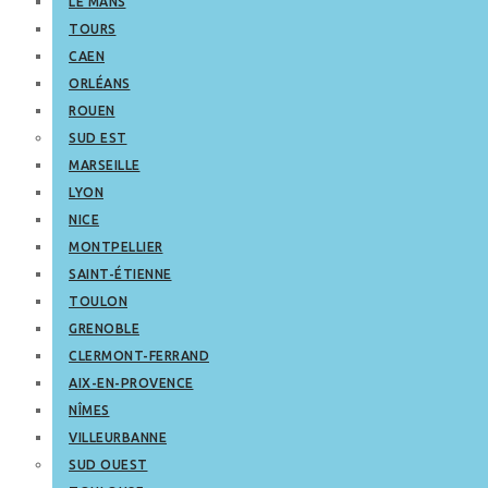
LE MANS
TOURS
CAEN
ORLÉANS
ROUEN
SUD EST
MARSEILLE
LYON
NICE
MONTPELLIER
SAINT-ÉTIENNE
TOULON
GRENOBLE
CLERMONT-FERRAND
AIX-EN-PROVENCE
NÎMES
VILLEURBANNE
SUD OUEST