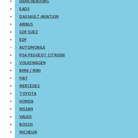
DERICHEBOURG
EADS
DASSAULT AVIATION
AIRBUS
GDF SUEZ
EDF
AUTOMOBILE
PSA PEUGEOT CITROEN
VOLKSWAGEN
BMW / MINI
FIAT
MERCEDES
TOYOTA
HONDA
NISSAN
VALEO
BOSCH
MICHELIN