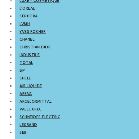
LUXE – COSMETIQUE
L’OREAL
SEPHORA
LVMH
YVES ROCHER
CHANEL
CHRISTIAN DIOR
INDUSTRIE
TOTAL
BP
SHELL
AIR LIQUIDE
AREVA
ARCELORMITTAL
VALLOUREC
SCHNEIDER ELECTRIC
LEGRAND
SEB