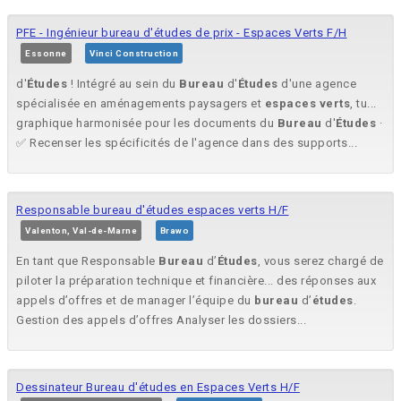
PFE - Ingénieur bureau d'études de prix - Espaces Verts F/H
Essonne
Vinci Construction
d'
Études
! Intégré au sein du
Bureau
d'
Études
d'une agence
spécialisée en aménagements paysagers et
espaces
verts
, tu...
graphique harmonisée pour les documents du
Bureau
d'
Études
·
✅ Recenser les spécificités de l'agence dans des supports...
Responsable bureau d'études espaces verts H/F
Valenton, Val-de-Marne
Brawo
En tant que Responsable
Bureau
d’
Études
, vous serez chargé de
piloter la préparation technique et financière... des réponses aux
appels d’offres et de manager l’équipe du
bureau
d’
études
.
Gestion des appels d’offres Analyser les dossiers...
Dessinateur Bureau d'études en Espaces Verts H/F