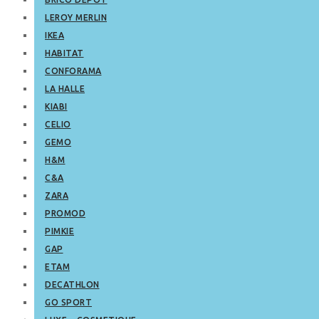
LEROY MERLIN
IKEA
HABITAT
CONFORAMA
LA HALLE
KIABI
CELIO
GEMO
H&M
C&A
ZARA
PROMOD
PIMKIE
GAP
ETAM
DECATHLON
GO SPORT