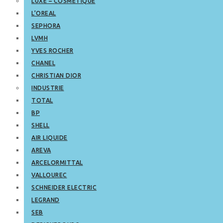
LUXE – COSMETIQUE
L’OREAL
SEPHORA
LVMH
YVES ROCHER
CHANEL
CHRISTIAN DIOR
INDUSTRIE
TOTAL
BP
SHELL
AIR LIQUIDE
AREVA
ARCELORMITTAL
VALLOUREC
SCHNEIDER ELECTRIC
LEGRAND
SEB