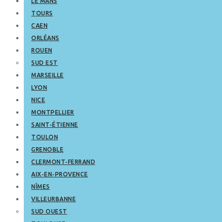
LE MANS
TOURS
CAEN
ORLÉANS
ROUEN
SUD EST
MARSEILLE
LYON
NICE
MONTPELLIER
SAINT-ÉTIENNE
TOULON
GRENOBLE
CLERMONT-FERRAND
AIX-EN-PROVENCE
NÎMES
VILLEURBANNE
SUD OUEST