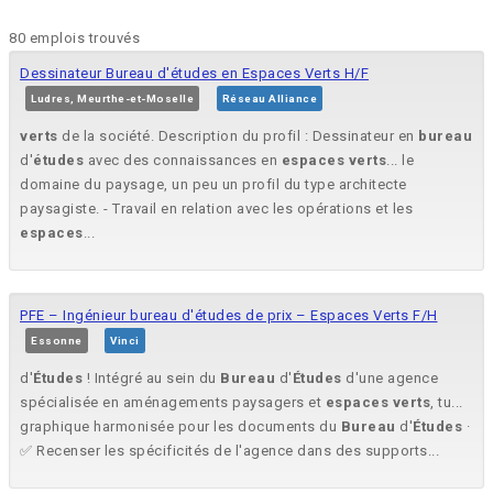
80 emplois trouvés
Dessinateur Bureau d'études en Espaces Verts H/F
Ludres, Meurthe-et-Moselle
Réseau Alliance
verts
de la société. Description du profil : Dessinateur en
bureau
d'
études
avec des connaissances en
espaces
verts
... le
domaine du paysage, un peu un profil du type architecte
paysagiste. - Travail en relation avec les opérations et les
espaces
...
PFE – Ingénieur bureau d'études de prix – Espaces Verts F/H
Essonne
Vinci
d'
Études
! Intégré au sein du
Bureau
d'
Études
d'une agence
spécialisée en aménagements paysagers et
espaces
verts
, tu...
graphique harmonisée pour les documents du
Bureau
d'
Études
·
✅ Recenser les spécificités de l'agence dans des supports...