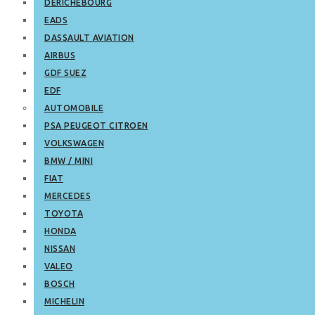
DERICHEBOURG
EADS
DASSAULT AVIATION
AIRBUS
GDF SUEZ
EDF
AUTOMOBILE
PSA PEUGEOT CITROEN
VOLKSWAGEN
BMW / MINI
FIAT
MERCEDES
TOYOTA
HONDA
NISSAN
VALEO
BOSCH
MICHELIN