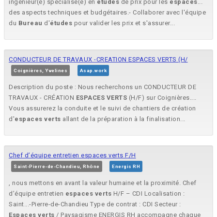
ingénieur(e) spécialisé(e) en
études
de prix pour les
espaces
...
des aspects techniques et budgétaires.- Collaborer avec l'équipe
du
Bureau
d'
études
pour valider les prix et s'assurer...
CONDUCTEUR DE TRAVAUX -CREATION ESPACES VERTS (H/
Coignières, Yvelines
Asap.work
Description du poste : Nous recherchons un CONDUCTEUR DE
TRAVAUX - CRÉATION
ESPACES
VERTS
(H/F) sur Coignières....
Vous assurerez la conduite et le suivi de chantiers de création
d'
espaces
verts
allant de la préparation à la finalisation...
Chef d’équipe entretien espaces verts F/H
Saint-Pierre-de-Chandieu, Rhône
Energis RH
, nous mettons en avant la valeur humaine et la proximité. Chef
d’équipe entretien
espaces
verts
H/F – CDI Localisation :
Saint...-Pierre-de-Chandieu Type de contrat : CDI Secteur :
Espaces
verts
/ Paysagisme ENERGIS RH accompagne chaque