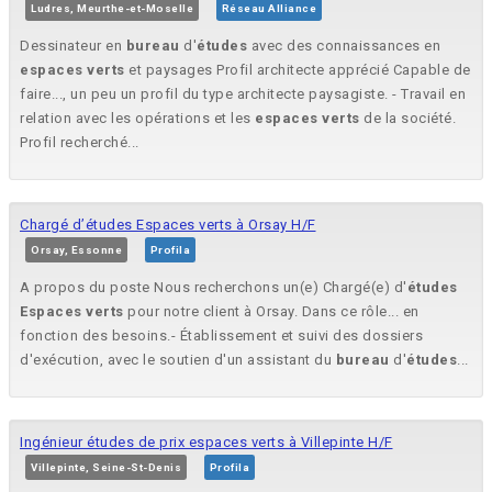
Ludres, Meurthe-et-Moselle
Réseau Alliance
Dessinateur en
bureau
d'
études
avec des connaissances en
espaces
verts
et paysages Profil architecte apprécié Capable de
faire..., un peu un profil du type architecte paysagiste. - Travail en
relation avec les opérations et les
espaces
verts
de la société.
Profil recherché...
Chargé d’études Espaces verts à Orsay H/F
Orsay, Essonne
Profila
A propos du poste Nous recherchons un(e) Chargé(e) d'
études
Espaces
verts
pour notre client à Orsay. Dans ce rôle... en
fonction des besoins.- Établissement et suivi des dossiers
d'exécution, avec le soutien d'un assistant du
bureau
d'
études
...
Ingénieur études de prix espaces verts à Villepinte H/F
Villepinte, Seine-St-Denis
Profila