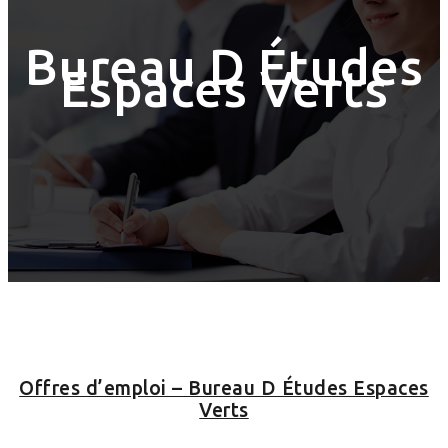
Bureau D Études
Espaces Verts
Offres d’emploi – Bureau D Études Espaces
Verts