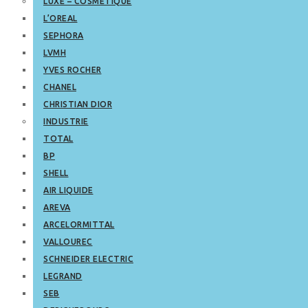
LUXE – COSMETIQUE
L’OREAL
SEPHORA
LVMH
YVES ROCHER
CHANEL
CHRISTIAN DIOR
INDUSTRIE
TOTAL
BP
SHELL
AIR LIQUIDE
AREVA
ARCELORMITTAL
VALLOUREC
SCHNEIDER ELECTRIC
LEGRAND
SEB