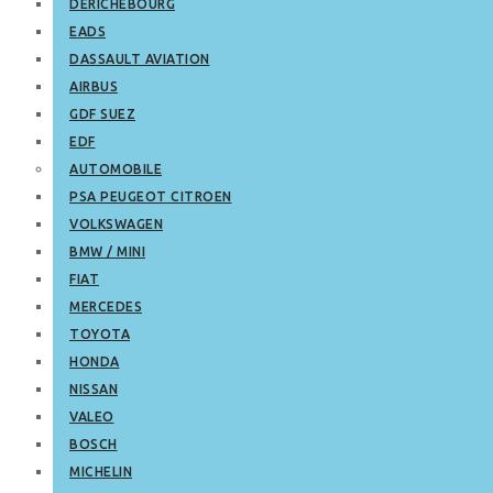
DERICHEBOURG
EADS
DASSAULT AVIATION
AIRBUS
GDF SUEZ
EDF
AUTOMOBILE
PSA PEUGEOT CITROEN
VOLKSWAGEN
BMW / MINI
FIAT
MERCEDES
TOYOTA
HONDA
NISSAN
VALEO
BOSCH
MICHELIN