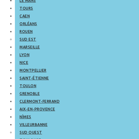
LE MANS
TOURS
CAEN
ORLÉANS
ROUEN
SUD EST
MARSEILLE
LYON
NICE
MONTPELLIER
SAINT-ÉTIENNE
TOULON
GRENOBLE
CLERMONT-FERRAND
AIX-EN-PROVENCE
NÎMES
VILLEURBANNE
SUD OUEST