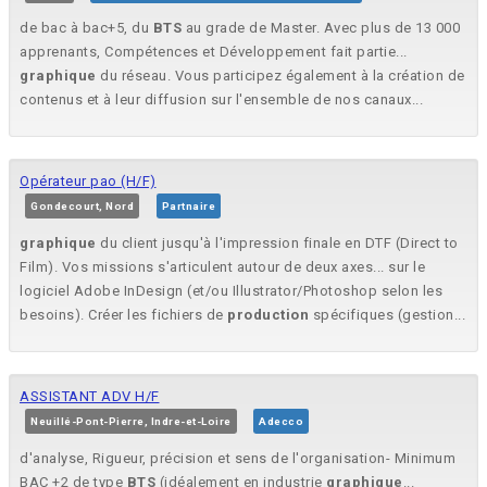
de bac à bac+5, du
BTS
au grade de Master. Avec plus de 13 000
apprenants, Compétences et Développement fait partie...
graphique
du réseau. Vous participez également à la création de
contenus et à leur diffusion sur l'ensemble de nos canaux...
Opérateur pao (H/F)
Gondecourt, Nord
Partnaire
graphique
du client jusqu'à l'impression finale en DTF (Direct to
Film). Vos missions s'articulent autour de deux axes... sur le
logiciel Adobe InDesign (et/ou Illustrator/Photoshop selon les
besoins). Créer les fichiers de
production
spécifiques (gestion...
ASSISTANT ADV H/F
Neuillé-Pont-Pierre, Indre-et-Loire
Adecco
d'analyse, Rigueur, précision et sens de l'organisation- Minimum
BAC +2 de type
BTS
(idéalement en industrie
graphique
...