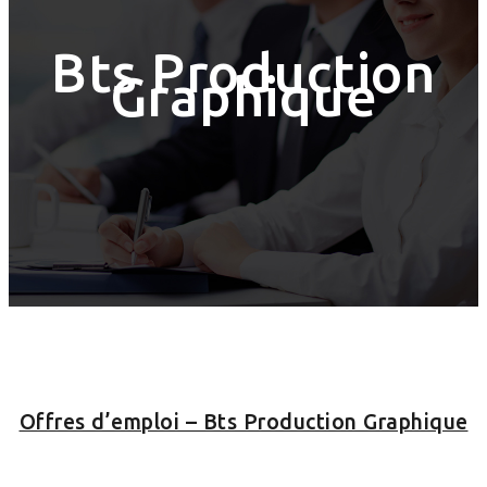
Bts Production
Graphique
Offres d’emploi – Bts Production Graphique