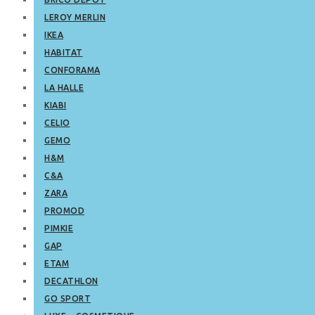
LEROY MERLIN
IKEA
HABITAT
CONFORAMA
LA HALLE
KIABI
CELIO
GEMO
H&M
C&A
ZARA
PROMOD
PIMKIE
GAP
ETAM
DECATHLON
GO SPORT