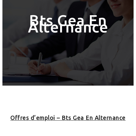
Bts Gea En
Alternance
Offres d’emploi – Bts Gea En Alternance