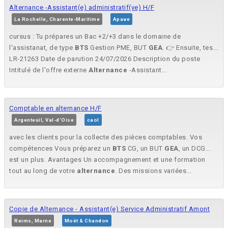
Alternance -Assistant(e) administratif(ve) H/F
La Rochelle, Charente-Maritime
Apave
cursus : Tu prépares un Bac +2/+3 dans le domaine de
l'assistanat, de type
BTS
Gestion PME, BUT
GEA
. 👉 Ensuite, tes...
LR-21263 Date de parution 24/07/2026 Description du poste
Intitulé de l'offre externe
Alternance
-Assistant...
Comptable en alternance H/F
Argenteuil, Val-d'Oise
caol
avec les clients pour la collecte des pièces comptables. Vos
compétences Vous préparez un
BTS
CG, un BUT
GEA
, un DCG...
est un plus. Avantages Un accompagnement et une formation
tout au long de votre
alternance
. Des missions variées...
Copie de Alternance - Assistant(e) Service Administratif Amont
Reims, Marne
Moët & Chandon