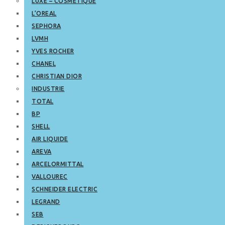
LUXE – COSMETIQUE
L’OREAL
SEPHORA
LVMH
YVES ROCHER
CHANEL
CHRISTIAN DIOR
INDUSTRIE
TOTAL
BP
SHELL
AIR LIQUIDE
AREVA
ARCELORMITTAL
VALLOUREC
SCHNEIDER ELECTRIC
LEGRAND
SEB