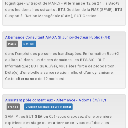
logistique - Entrepôt de MARLY -
Alternance
12 ou 24... à Bac+3
dans les domaines suivants :
BTS
Gestion de la PME (GPME),
BTS
Support à l'Action Managériale (SAM), BUT Gestion...
Alternance Consultant AMOA SI Junior-Secteur Public (F/H)
Paris
Défi RH
dans l'emploi des personnes handicapées. En formation Bac +2
ou Bac +3 dans l'un de ces domaines : en
BTS
SIO ; BUT
Informatique ; BUT
GEA
...(ve), vous êtes force de proposition.
Dôté(e) d'une belle aisance relationnelle, et d'un dynamisme.
Cette
alternance
de 12 mois est...
Assistant pôle contentieux - Alternance - Adoma (75) H/F
France
L'Union Sociale pour l'Habitat
SAM, PI, ou BUT
GEA
ou CJ) -vous disposez d'une première
expérience en stage ou en
alternance
-vous maîtrisez les