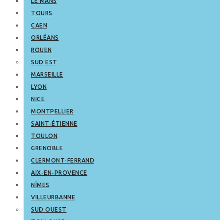
LE MANS
TOURS
CAEN
ORLÉANS
ROUEN
SUD EST
MARSEILLE
LYON
NICE
MONTPELLIER
SAINT-ÉTIENNE
TOULON
GRENOBLE
CLERMONT-FERRAND
AIX-EN-PROVENCE
NÎMES
VILLEURBANNE
SUD OUEST