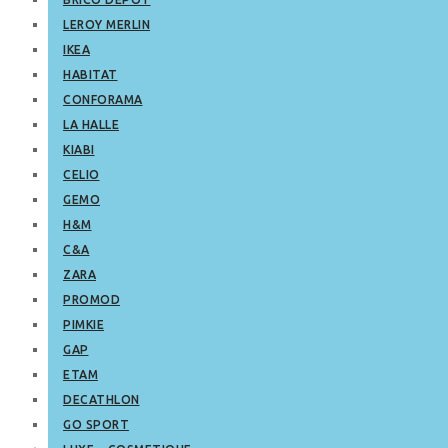
LEROY MERLIN
IKEA
HABITAT
CONFORAMA
LA HALLE
KIABI
CELIO
GEMO
H&M
C&A
ZARA
PROMOD
PIMKIE
GAP
ETAM
DECATHLON
GO SPORT