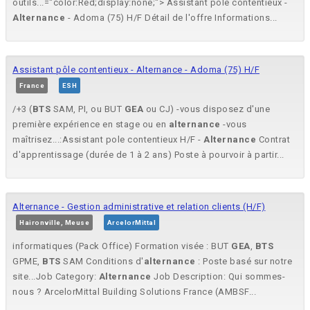
outils...="color:Red;display:none;"> Assistant pôle contentieux -
Alternance
- Adoma (75) H/F Détail de l'offre Informations...
Assistant pôle contentieux - Alternance - Adoma (75) H/F
France
ESH
/+3 (
BTS
SAM, PI, ou BUT
GEA
ou CJ) -vous disposez d'une
première expérience en stage ou en
alternance
-vous
maîtrisez...:Assistant pole contentieux H/F -
Alternance
Contrat
d'apprentissage (durée de 1 à 2 ans) Poste à pourvoir à partir...
Alternance - Gestion administrative et relation clients (H/F)
Haironville, Meuse
ArcelorMittal
informatiques (Pack Office) Formation visée : BUT
GEA
,
BTS
GPME,
BTS
SAM Conditions d'
alternance
: Poste basé sur notre
site...Job Category:
Alternance
Job Description: Qui sommes-
nous ? ArcelorMittal Building Solutions France (AMBSF...