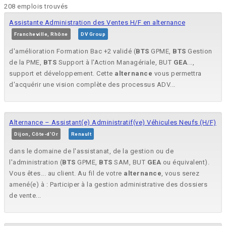
208 emplois trouvés
Assistante Administration des Ventes H/F en alternance
Francheville, Rhône
DV Group
d'amélioration Formation Bac +2 validé (
BTS
GPME,
BTS
Gestion
de la PME,
BTS
Support à l'Action Managériale, BUT
GEA
...,
support et développement. Cette
alternance
vous permettra
d'acquérir une vision complète des processus ADV...
Alternance – Assistant(e) Administratif(ve) Véhicules Neufs (H/F)
Dijon, Côte-d'Or
Renault
dans le domaine de l'assistanat, de la gestion ou de
l'administration (
BTS
GPME,
BTS
SAM, BUT
GEA
ou équivalent).
Vous êtes... au client. Au fil de votre
alternance
, vous serez
amené(e) à : Participer à la gestion administrative des dossiers
de vente...