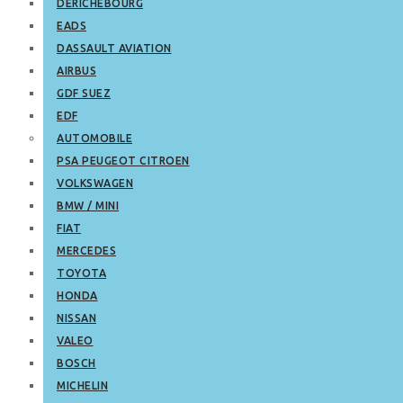
DERICHEBOURG
EADS
DASSAULT AVIATION
AIRBUS
GDF SUEZ
EDF
AUTOMOBILE
PSA PEUGEOT CITROEN
VOLKSWAGEN
BMW / MINI
FIAT
MERCEDES
TOYOTA
HONDA
NISSAN
VALEO
BOSCH
MICHELIN