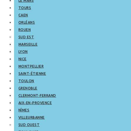
LE MANS
TOURS
CAEN
ORLÉANS
ROUEN
SUD EST
MARSEILLE
LYON
NICE
MONTPELLIER
SAINT-ÉTIENNE
TOULON
GRENOBLE
CLERMONT-FERRAND
AIX-EN-PROVENCE
NÎMES
VILLEURBANNE
SUD OUEST