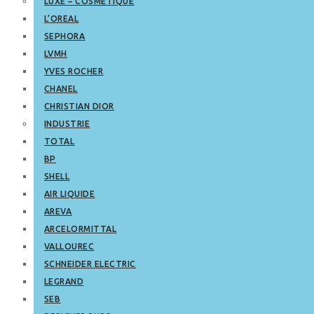
LUXE – COSMETIQUE
L’OREAL
SEPHORA
LVMH
YVES ROCHER
CHANEL
CHRISTIAN DIOR
INDUSTRIE
TOTAL
BP
SHELL
AIR LIQUIDE
AREVA
ARCELORMITTAL
VALLOUREC
SCHNEIDER ELECTRIC
LEGRAND
SEB