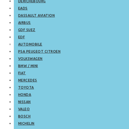
DERICHEBOURG
EADS
DASSAULT AVIATION
AIRBUS
GDF SUEZ
EDF
AUTOMOBILE
PSA PEUGEOT CITROEN
VOLKSWAGEN
BMW / MINI
FIAT
MERCEDES
TOYOTA
HONDA
NISSAN
VALEO
BOSCH
MICHELIN