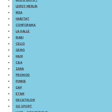
LEROY MERLIN
IKEA
HABITAT
CONFORAMA
LA HALLE
KIABI
CELIO
GEMO
H&M
C&A
ZARA
PROMOD
PIMKIE
GAP
ETAM
DECATHLON
GO SPORT