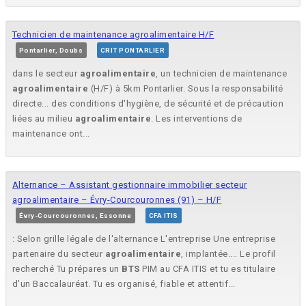
Technicien de maintenance agroalimentaire H/F
Pontarlier, Doubs
CRIT PONTARLIER
dans le secteur
agroalimentaire
, un technicien de maintenance
agroalimentaire
(H/F) à 5km Pontarlier. Sous la responsabilité
directe... des conditions d'hygiène, de sécurité et de précaution
liées au milieu
agroalimentaire
. Les interventions de
maintenance ont...
Alternance – Assistant gestionnaire immobilier secteur
agroalimentaire – Évry-Courcouronnes (91) – H/F
Évry-Courcouronnes, Essonne
CFA ITIS
: Selon grille légale de l'alternance L'entreprise Une entreprise
partenaire du secteur
agroalimentaire
, implantée.... Le profil
recherché Tu prépares un
BTS
PIM au CFA ITIS et tu es titulaire
d'un Baccalauréat. Tu es organisé, fiable et attentif...