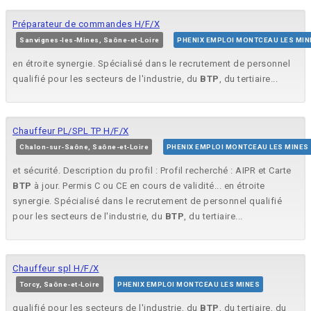
Préparateur de commandes H/F/X
Sanvignes-les-Mines, Saône-et-Loire
PHENIX EMPLOI MONTCEAU LES MIN
en étroite synergie. Spécialisé dans le recrutement de personnel
qualifié pour les secteurs de l'industrie, du
BTP
, du tertiaire...
Chauffeur PL/SPL TP H/F/X
Chalon-sur-Saône, Saône-et-Loire
PHENIX EMPLOI MONTCEAU LES MINES
et sécurité. Description du profil : Profil recherché : AIPR et Carte
BTP
à jour. Permis C ou CE en cours de validité... en étroite
synergie. Spécialisé dans le recrutement de personnel qualifié
pour les secteurs de l'industrie, du
BTP
, du tertiaire...
Chauffeur spl H/F/X
Torcy, Saône-et-Loire
PHENIX EMPLOI MONTCEAU LES MINES
qualifié pour les secteurs de l'industrie, du
BTP
, du tertiaire, du