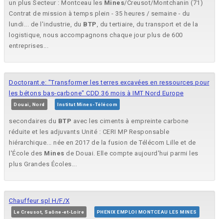
un plus Secteur : Montceau les
Mines
/Creusot/Montchanin (71)
Contrat de mission à temps plein - 35 heures / semaine - du
lundi... de l'industrie, du
BTP
, du tertiaire, du transport et de la
logistique, nous accompagnons chaque jour plus de 600
entreprises...
Doctorant.e: "Transformer les terres excavées en ressources pour
les bétons bas-carbone" CDD 36 mois à IMT Nord Europe
Douai, Nord
Institut Mines-Télécom
secondaires du
BTP
avec les ciments à empreinte carbone
réduite et les adjuvants Unité : CERI MP Responsable
hiérarchique... née en 2017 de la fusion de Télécom Lille et de
l'École des
Mines
de Douai. Elle compte aujourd'hui parmi les
plus Grandes Écoles...
Chauffeur spl H/F/X
Le Creusot, Saône-et-Loire
PHENIX EMPLOI MONTCEAU LES MINES