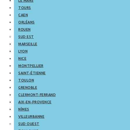
LE MANS
TOURS
CAEN
ORLÉANS
ROUEN
SUD EST
MARSEILLE
LYON
NICE
MONTPELLIER
SAINT-ÉTIENNE
TOULON
GRENOBLE
CLERMONT-FERRAND
AIX-EN-PROVENCE
NÎMES
VILLEURBANNE
SUD OUEST