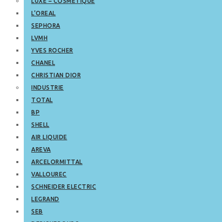
LUXE – COSMETIQUE
L’OREAL
SEPHORA
LVMH
YVES ROCHER
CHANEL
CHRISTIAN DIOR
INDUSTRIE
TOTAL
BP
SHELL
AIR LIQUIDE
AREVA
ARCELORMITTAL
VALLOUREC
SCHNEIDER ELECTRIC
LEGRAND
SEB