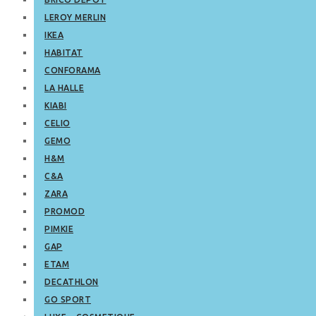
LEROY MERLIN
IKEA
HABITAT
CONFORAMA
LA HALLE
KIABI
CELIO
GEMO
H&M
C&A
ZARA
PROMOD
PIMKIE
GAP
ETAM
DECATHLON
GO SPORT