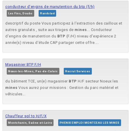
conducteur d'engins de manutention du btp (f/h)
Les Fins, Doubs
Randstad
descriptif du poste Vous participez à l'extraction des cailloux et
autres granulats , suite aux tirages de
mines
... Conducteur
d'engins de manutention du
BTP
(F/H) niveau d'expérience 2
année(s) niveau d'étude CAP partager cette offre....
Magasinier BTP F/H
Nœux-les-Mines, Pas-de-Calais
Recrut Services
du bâtiment TCE, un(e) magasinier
BTP
H/F secteur Noeux les
mines
Vous aurez pour missions : Gestion du parc matériel et
véhicules...
Chauffeur spl tp H/F/X
Montchanin, Saône-et-Loire
PHENIX EMPLOI MONTCEAU LES MINES