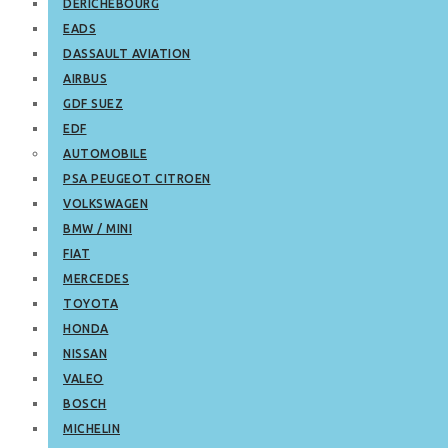
DERICHEBOURG
EADS
DASSAULT AVIATION
AIRBUS
GDF SUEZ
EDF
AUTOMOBILE
PSA PEUGEOT CITROEN
VOLKSWAGEN
BMW / MINI
FIAT
MERCEDES
TOYOTA
HONDA
NISSAN
VALEO
BOSCH
MICHELIN