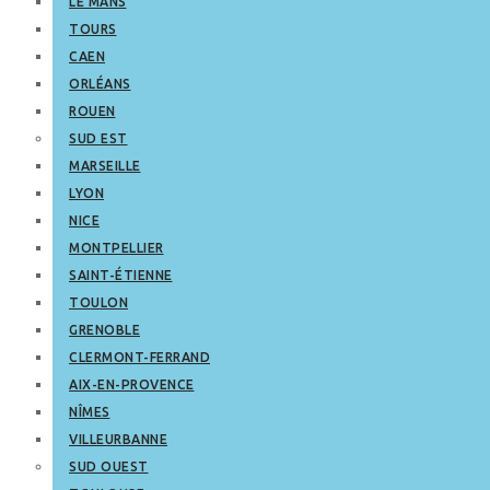
LE MANS
TOURS
CAEN
ORLÉANS
ROUEN
SUD EST
MARSEILLE
LYON
NICE
MONTPELLIER
SAINT-ÉTIENNE
TOULON
GRENOBLE
CLERMONT-FERRAND
AIX-EN-PROVENCE
NÎMES
VILLEURBANNE
SUD OUEST