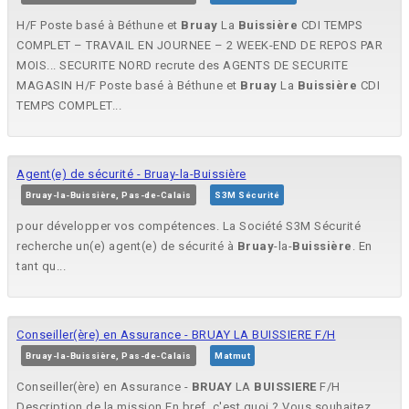
H/F Poste basé à Béthune et
Bruay
La
Buissière
CDI TEMPS
COMPLET – TRAVAIL EN JOURNEE – 2 WEEK-END DE REPOS PAR
MOIS... SECURITE NORD recrute des AGENTS DE SECURITE
MAGASIN H/F Poste basé à Béthune et
Bruay
La
Buissière
CDI
TEMPS COMPLET...
Agent(e) de sécurité - Bruay-la-Buissière
Bruay-la-Buissière, Pas-de-Calais
S3M Sécurité
pour développer vos compétences. La Société S3M Sécurité
recherche un(e) agent(e) de sécurité à
Bruay
-la-
Buissière
. En
tant qu...
Conseiller(ère) en Assurance - BRUAY LA BUISSIERE F/H
Bruay-la-Buissière, Pas-de-Calais
Matmut
Conseiller(ère) en Assurance -
BRUAY
LA
BUISSIERE
F/H
Description de la mission En bref, c'est quoi ? Vous souhaitez