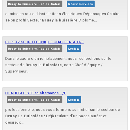
Bruay-la-Buissière, Pas-de-Calais
Recrut Services
et mise en route d’installations électriques Dépannages Salaire
selon profil Secteur
Bruay
la
buissière
Diplômé...
SUPERVISEUR TECHNIQUE CHAUFFAGE H/F
Bruay-la-Buissière, Pas-de-Calais
Logista
Dans le cadre d'un remplacement, nous recherchons sur le
secteur de
Bruay
-la-
Buissière
, notre Chef d'équipe /
Superviseur...
CHAUFFAGISTE en alternance H/F
Bruay-la-Buissière, Pas-de-Calais
Logista
professionnelle, nous vous formons au métier sur le secteur de
Bruay
-La-
Buissière
! Déjà titulaire d'un baccalauréat et
désireux...