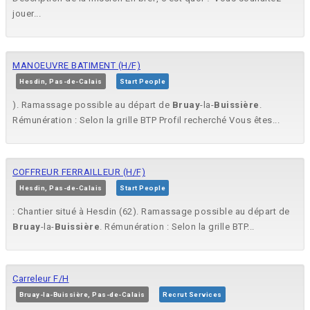
jouer...
MANOEUVRE BATIMENT (H/F)
Hesdin, Pas-de-Calais
Start People
). Ramassage possible au départ de
Bruay
-la-
Buissière
.
Rémunération : Selon la grille BTP Profil recherché Vous êtes...
COFFREUR FERRAILLEUR (H/F)
Hesdin, Pas-de-Calais
Start People
: Chantier situé à Hesdin (62). Ramassage possible au départ de
Bruay
-la-
Buissière
. Rémunération : Selon la grille BTP...
Carreleur F/H
Bruay-la-Buissière, Pas-de-Calais
Recrut Services