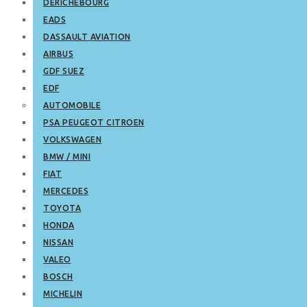
DERICHEBOURG
EADS
DASSAULT AVIATION
AIRBUS
GDF SUEZ
EDF
AUTOMOBILE
PSA PEUGEOT CITROEN
VOLKSWAGEN
BMW / MINI
FIAT
MERCEDES
TOYOTA
HONDA
NISSAN
VALEO
BOSCH
MICHELIN