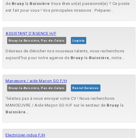
de
Bruay
la
Buissière
Vous êtes un(e) passionné(e) ? Ce poste
est fait pour vous ! Vos principales missions : Préparer...
ASSISTANT D'AGENCE H/F
Bruay-la-Buissière, Pas-de-Calais
Logista
Désireux de dénicher nos nouveaux talents, nous recherchons
aujourd’hui pour notre agence de
Bruay
-la-
Buissière
, notre...
Manœuvre / aide Maçon GO F/H
Bruay-la-Buissière, Pas-de-Calais
Recrut Services
'hésitez pas à nous envoyer votre CV ! Nous recherchons
MANOEUVRE / Aide Maçon GO H/F sur le secteur de
Bruay
la
Buissière
...
Electricien indus F/H