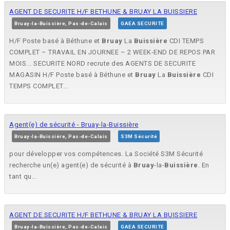
AGENT DE SECURITE H/F BETHUNE & BRUAY LA BUISSIERE
Bruay-la-Buissière, Pas-de-Calais
GAEA SECURITE
H/F Poste basé à Béthune et
Bruay
La
Buissière
CDI TEMPS
COMPLET – TRAVAIL EN JOURNEE – 2 WEEK-END DE REPOS PAR
MOIS... SECURITE NORD recrute des AGENTS DE SECURITE
MAGASIN H/F Poste basé à Béthune et
Bruay
La
Buissière
CDI
TEMPS COMPLET...
Agent(e) de sécurité - Bruay-la-Buissière
Bruay-la-Buissière, Pas-de-Calais
S3M Sécurité
pour développer vos compétences. La Société S3M Sécurité
recherche un(e) agent(e) de sécurité à
Bruay
-la-
Buissière
. En
tant qu...
AGENT DE SECURITE H/F BETHUNE & BRUAY LA BUISSIERE
Bruay-la-Buissière, Pas-de-Calais
GAEA SECURITE