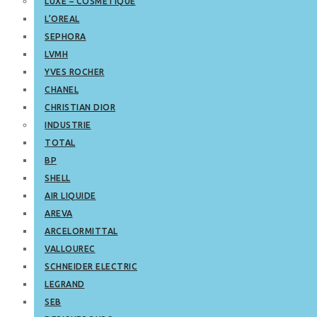
LUXE – COSMETIQUE
L’OREAL
SEPHORA
LVMH
YVES ROCHER
CHANEL
CHRISTIAN DIOR
INDUSTRIE
TOTAL
BP
SHELL
AIR LIQUIDE
AREVA
ARCELORMITTAL
VALLOUREC
SCHNEIDER ELECTRIC
LEGRAND
SEB