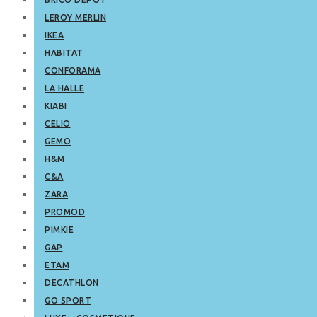
LEROY MERLIN
IKEA
HABITAT
CONFORAMA
LA HALLE
KIABI
CELIO
GEMO
H&M
C&A
ZARA
PROMOD
PIMKIE
GAP
ETAM
DECATHLON
GO SPORT