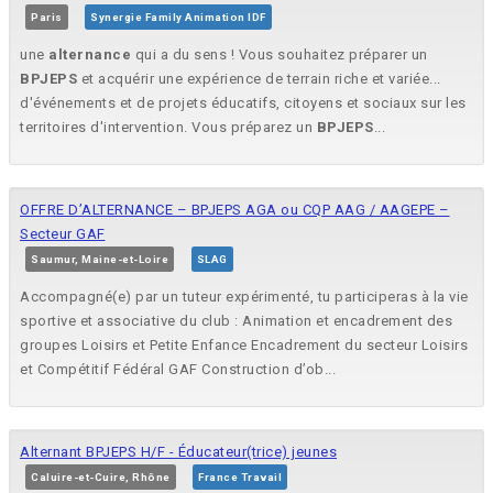
Paris
Synergie Family Animation IDF
une
alternance
qui a du sens ! Vous souhaitez préparer un
BPJEPS
et acquérir une expérience de terrain riche et variée...
d'événements et de projets éducatifs, citoyens et sociaux sur les
territoires d'intervention. Vous préparez un
BPJEPS
...
OFFRE D’ALTERNANCE – BPJEPS AGA ou CQP AAG / AAGEPE –
Secteur GAF
Saumur, Maine-et-Loire
SLAG
Accompagné(e) par un tuteur expérimenté, tu participeras à la vie
sportive et associative du club : Animation et encadrement des
groupes Loisirs et Petite Enfance Encadrement du secteur Loisirs
et Compétitif Fédéral GAF Construction d’ob...
Alternant BPJEPS H/F - Éducateur(trice) jeunes
Caluire-et-Cuire, Rhône
France Travail