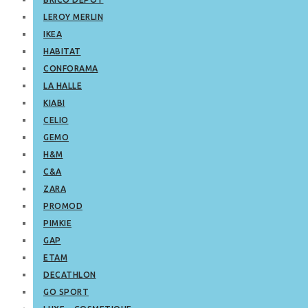
LEROY MERLIN
IKEA
HABITAT
CONFORAMA
LA HALLE
KIABI
CELIO
GEMO
H&M
C&A
ZARA
PROMOD
PIMKIE
GAP
ETAM
DECATHLON
GO SPORT