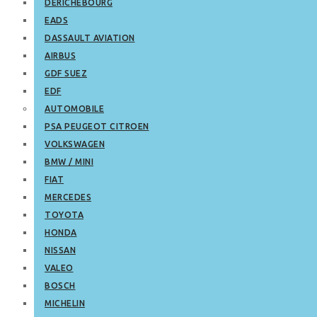
DERICHEBOURG
EADS
DASSAULT AVIATION
AIRBUS
GDF SUEZ
EDF
AUTOMOBILE
PSA PEUGEOT CITROEN
VOLKSWAGEN
BMW / MINI
FIAT
MERCEDES
TOYOTA
HONDA
NISSAN
VALEO
BOSCH
MICHELIN