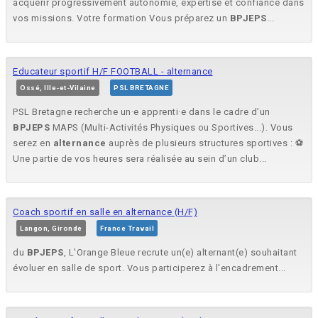
acquérir progressivement autonomie, expertise et confiance dans
vos missions. Votre formation Vous préparez un
BPJEPS
...
Educateur sportif H/F FOOTBALL - alternance
Ossé, Ille-et-Vilaine
PSL BRETAGNE
PSL Bretagne recherche un·e apprenti·e dans le cadre d’un
BPJEPS
MAPS (Multi-Activités Physiques ou Sportives...). Vous
serez en
alternance
auprès de plusieurs structures sportives : ⚽
Une partie de vos heures sera réalisée au sein d’un club...
Coach sportif en salle en alternance (H/F)
Langon, Gironde
France Travail
du
BPJEPS
, L'Orange Bleue recrute un(e) alternant(e) souhaitant
évoluer en salle de sport. Vous participerez à l'encadrement...