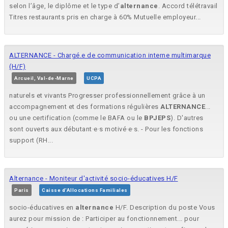
selon l’âge, le diplôme et le type d’
alternance
. Accord télétravail
Titres restaurants pris en charge à 60% Mutuelle employeur...
ALTERNANCE - Chargé.e de communication interne multimarque
(H/F)
Arcueil, Val-de-Marne
UCPA
naturels et vivants Progresser professionnellement grâce à un
accompagnement et des formations régulières
ALTERNANCE
...
ou une certification (comme le BAFA ou le
BPJEPS
). D'autres
sont ouverts aux débutant·e·s motivé·e·s. - Pour les fonctions
support (RH...
Alternance - Moniteur d'activité socio-éducatives H/F
Paris
Caisse d'Allocations Familiales
socio-éducatives en
alternance
H/F. Description du poste Vous
aurez pour mission de : Participer au fonctionnement... pour