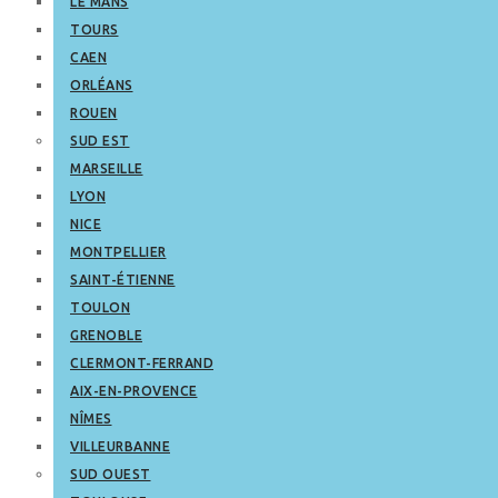
LE MANS
TOURS
CAEN
ORLÉANS
ROUEN
SUD EST
MARSEILLE
LYON
NICE
MONTPELLIER
SAINT-ÉTIENNE
TOULON
GRENOBLE
CLERMONT-FERRAND
AIX-EN-PROVENCE
NÎMES
VILLEURBANNE
SUD OUEST