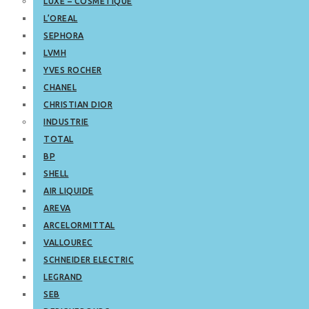
LUXE – COSMETIQUE
L’OREAL
SEPHORA
LVMH
YVES ROCHER
CHANEL
CHRISTIAN DIOR
INDUSTRIE
TOTAL
BP
SHELL
AIR LIQUIDE
AREVA
ARCELORMITTAL
VALLOUREC
SCHNEIDER ELECTRIC
LEGRAND
SEB