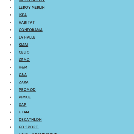
LEROY MERLIN
IKEA
HABITAT
CONFORAMA
LA HALLE
KIABI
CELIO
GEMO
H&M
C&A
ZARA
PROMOD
PIMKIE
GAP
ETAM
DECATHLON
GO SPORT