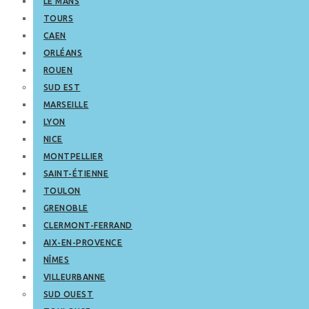
LE MANS
TOURS
CAEN
ORLÉANS
ROUEN
SUD EST
MARSEILLE
LYON
NICE
MONTPELLIER
SAINT-ÉTIENNE
TOULON
GRENOBLE
CLERMONT-FERRAND
AIX-EN-PROVENCE
NÎMES
VILLEURBANNE
SUD OUEST