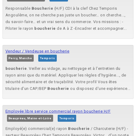
Responsable
Boucherie
(H/F) CDI à la clef Chez Temporis
Angoulême, on ne cherche pas juste un boucher… on cherche...,
du savoir-faire… et un vrai sens du commerce. Vos missions : -
Piloter le rayon
boucherie
de A à Z -Encadrer et accompagner...
Vendeur / Vendeuse en boucherie
Percy, Manche
Temporis
boucherie
. Veiller au vidage, au nettoyage et à l'entretien du
rayon ainsi que du matériel. Appliquer les règles d'hygiène..., de
sécurité alimentaire et de traçabilité. Votre profil Vous êtes
titulaire d'un CAP/BEP
Boucherie
ou disposez d'une expérience...
Employée libre service commercial rayon boucherie H/F
Beaupréau, Maine-et-Loire
Temporis
Employé(e) commercial(e) rayon
Boucherie
/ Charcuterie (H/F) -
secteur Beaupréau Chez Temporis Beaupréau, Victor... d'un poste