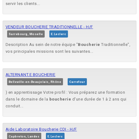
servir les clients...
VENDEUR BOUCHERIE TRADITIONNELLE - H/F
Sarrebourg, Moselle
E.Leclerc
Description Au sein de notre équipe "
Boucherie
Traditionnelle",
vos principales missions sont les suivantes...
ALTERNANT.E BOUCHERIE
Belleville-en-Beaujolais, Rhône
Carrefour
) en apprentissage Votre profil : Vous préparez une formation
dans le domaine de la
boucherie
d'une durée de 1 à 2 ans qui
conduit...
Aide Laboratoire Boucherie CDI - H/F
Capbreton, Landes
E.Leclerc