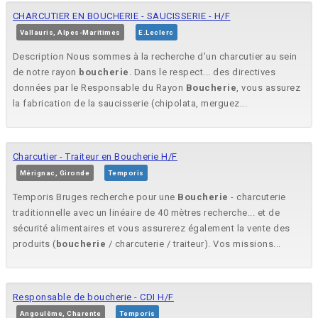
CHARCUTIER EN BOUCHERIE - SAUCISSERIE - H/F
Vallauris, Alpes-Maritimes
E.Leclerc
Description Nous sommes à la recherche d'un charcutier au sein
de notre rayon
boucherie
. Dans le respect... des directives
données par le Responsable du Rayon
Boucherie
, vous assurez
la fabrication de la saucisserie (chipolata, merguez...
Charcutier - Traiteur en Boucherie H/F
Mérignac, Gironde
Temporis
Temporis Bruges recherche pour une
Boucherie
- charcuterie
traditionnelle avec un linéaire de 40 mètres recherche... et de
sécurité alimentaires et vous assurerez également la vente des
produits (
boucherie
/ charcuterie / traiteur). Vos missions...
Responsable de boucherie - CDI H/F
Angoulême, Charente
Temporis