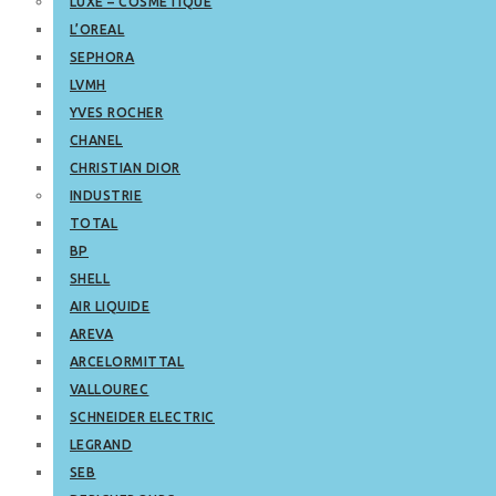
LUXE – COSMETIQUE
L’OREAL
SEPHORA
LVMH
YVES ROCHER
CHANEL
CHRISTIAN DIOR
INDUSTRIE
TOTAL
BP
SHELL
AIR LIQUIDE
AREVA
ARCELORMITTAL
VALLOUREC
SCHNEIDER ELECTRIC
LEGRAND
SEB