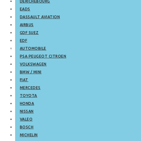
DERICHEBOURG
EADS
DASSAULT AVIATION
AIRBUS
GDF SUEZ
EDF
AUTOMOBILE
PSA PEUGEOT CITROEN
VOLKSWAGEN
BMW / MINI
FIAT
MERCEDES
TOYOTA
HONDA
NISSAN
VALEO
BOSCH
MICHELIN