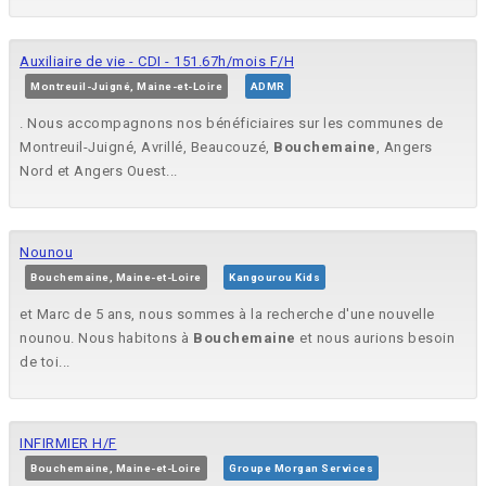
Auxiliaire de vie - CDI - 151.67h/mois F/H
Montreuil-Juigné, Maine-et-Loire
ADMR
. Nous accompagnons nos bénéficiaires sur les communes de
Montreuil-Juigné, Avrillé, Beaucouzé,
Bouchemaine
, Angers
Nord et Angers Ouest...
Nounou
Bouchemaine, Maine-et-Loire
Kangourou Kids
et Marc de 5 ans, nous sommes à la recherche d'une nouvelle
nounou. Nous habitons à
Bouchemaine
et nous aurions besoin
de toi...
INFIRMIER H/F
Bouchemaine, Maine-et-Loire
Groupe Morgan Services