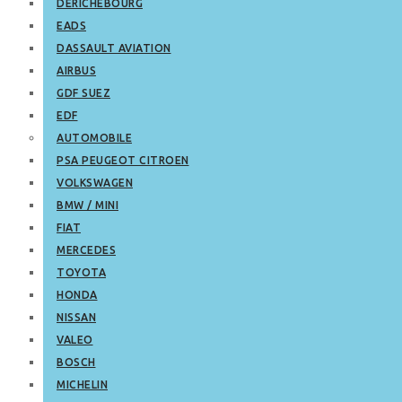
DERICHEBOURG
EADS
DASSAULT AVIATION
AIRBUS
GDF SUEZ
EDF
AUTOMOBILE
PSA PEUGEOT CITROEN
VOLKSWAGEN
BMW / MINI
FIAT
MERCEDES
TOYOTA
HONDA
NISSAN
VALEO
BOSCH
MICHELIN