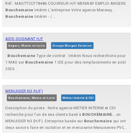
Réf : MAGTTCCF78486 COUVREUR H/F MENWAY EMPLOI ANGERS
Bouchemaine
Intérim L'entreprise Votre agence Menway...
Bouchemaine
Intérim - /...
AIDE-SOIGNANT H/F
Angers, Maine-et-Loire
Groupe Morgan Services
:
Bouchemaine
Type de contrat : Intérim Nous recherchons pour
1 MAS sur
Bouchemaine
1 IDE pour des remplacements en août
2026...
MENUISIER N3 (H/F)
Bouchemaine, Maine-et-Loire
Métier Intérim & CDI
Description du poste : Notre agence METIER INTERIM et CDI
recherche pour l'un de ses clients basé à
BOUCHEMAINE
... un
MENUISIER N3 (H/F). Entreprise basée sur
Bouchemaine
qui ont
deux savoirs faire en isolation et en menuiserie Menuiseries PVC...