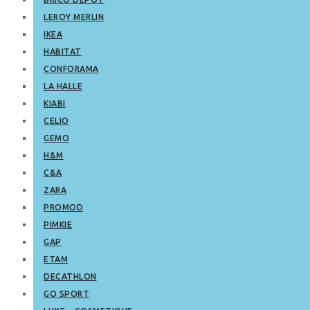
LEROY MERLIN
IKEA
HABITAT
CONFORAMA
LA HALLE
KIABI
CELIO
GEMO
H&M
C&A
ZARA
PROMOD
PIMKIE
GAP
ETAM
DECATHLON
GO SPORT