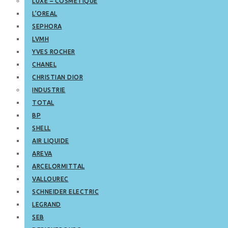
LUXE – COSMETIQUE
L’OREAL
SEPHORA
LVMH
YVES ROCHER
CHANEL
CHRISTIAN DIOR
INDUSTRIE
TOTAL
BP
SHELL
AIR LIQUIDE
AREVA
ARCELORMITTAL
VALLOUREC
SCHNEIDER ELECTRIC
LEGRAND
SEB