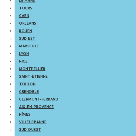
LE MANS
TOURS
CAEN
ORLÉANS
ROUEN
SUD EST
MARSEILLE
LYON
NICE
MONTPELLIER
SAINT-ÉTIENNE
TOULON
GRENOBLE
CLERMONT-FERRAND
AIX-EN-PROVENCE
NÎMES
VILLEURBANNE
SUD OUEST