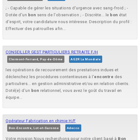
; - Capable de gérer les situations d'urgence avec sang-froid ; -
Dotée d'un
bon
sens de l'observation ; - Discrète... le
bon
état
d'esprit, votre candidature nous intéresse. Description du profil :
Effectuer des patrouilles afin...
CONSEILLER GEST PARTICULIERS RETRAITE F/H
Clermont-Ferrand, Puy-de-Dôme
AG2R La Mondiale
les opérations de recouvrement des prestations indues et
déclenchez les procédures contentieuses à l'
encontre
des
particuliers... en gestion administrative et/ou en relation clients.
Doté(e) d'un
bon
relationnel, vous avez le goût du travail en
équipe...
Opérateur Fabrication en chimie H/F
Bon-Encontre, Lot-et-Garonne
Adecco
Votre mission Nous recherchons pour notre client basé à
Bon