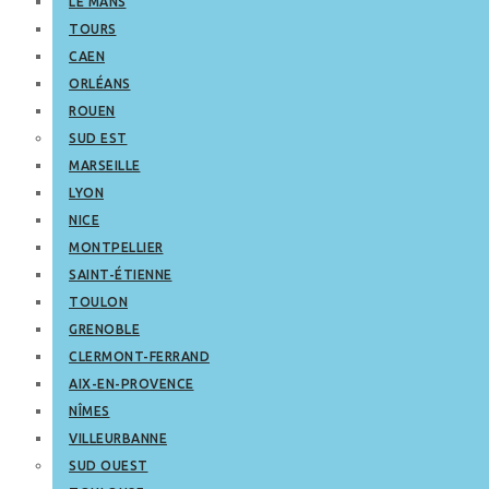
LE MANS
TOURS
CAEN
ORLÉANS
ROUEN
SUD EST
MARSEILLE
LYON
NICE
MONTPELLIER
SAINT-ÉTIENNE
TOULON
GRENOBLE
CLERMONT-FERRAND
AIX-EN-PROVENCE
NÎMES
VILLEURBANNE
SUD OUEST