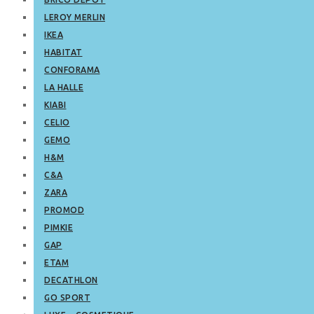
LEROY MERLIN
IKEA
HABITAT
CONFORAMA
LA HALLE
KIABI
CELIO
GEMO
H&M
C&A
ZARA
PROMOD
PIMKIE
GAP
ETAM
DECATHLON
GO SPORT