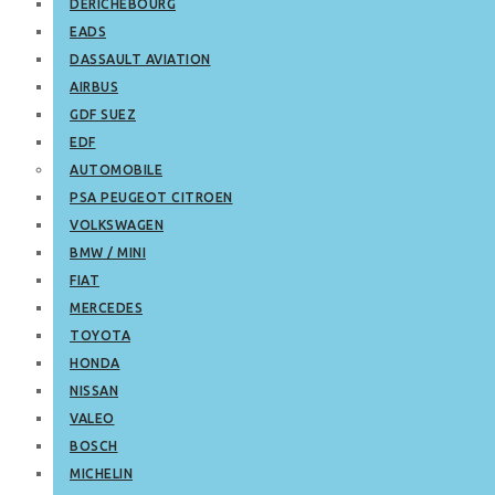
DERICHEBOURG
EADS
DASSAULT AVIATION
AIRBUS
GDF SUEZ
EDF
AUTOMOBILE
PSA PEUGEOT CITROEN
VOLKSWAGEN
BMW / MINI
FIAT
MERCEDES
TOYOTA
HONDA
NISSAN
VALEO
BOSCH
MICHELIN