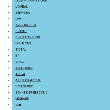
LUXE – COSMETIQUE
L’OREAL
SEPHORA
LVMH
YVES ROCHER
CHANEL
CHRISTIAN DIOR
INDUSTRIE
TOTAL
BP
SHELL
AIR LIQUIDE
AREVA
ARCELORMITTAL
VALLOUREC
SCHNEIDER ELECTRIC
LEGRAND
SEB