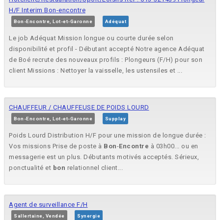
H/F Interim Bon-encontre
Bon-Encontre, Lot-et-Garonne
Adéquat
Le job Adéquat Mission longue ou courte durée selon
disponibilité et profil - Débutant accepté Notre agence Adéquat
de Boé recrute des nouveaux profils : Plongeurs (F/H) pour son
client Missions : Nettoyer la vaisselle, les ustensiles et ...
CHAUFFEUR / CHAUFFEUSE DE POIDS LOURD
Bon-Encontre, Lot-et-Garonne
Supplay
Poids Lourd Distribution H/F pour une mission de longue durée :
Vos missions Prise de poste à
Bon
-
Encontre
à 03h00... ou en
messagerie est un plus. Débutants motivés acceptés. Sérieux,
ponctualité et
bon
relationnel client...
Agent de surveillance F/H
Sallertaine, Vendée
Synergie