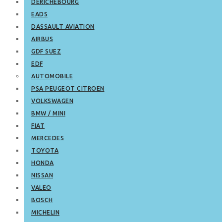
DERICHEBOURG
EADS
DASSAULT AVIATION
AIRBUS
GDF SUEZ
EDF
AUTOMOBILE
PSA PEUGEOT CITROEN
VOLKSWAGEN
BMW / MINI
FIAT
MERCEDES
TOYOTA
HONDA
NISSAN
VALEO
BOSCH
MICHELIN