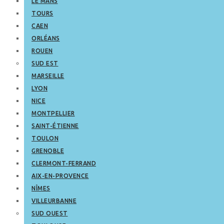
LE MANS
TOURS
CAEN
ORLÉANS
ROUEN
SUD EST
MARSEILLE
LYON
NICE
MONTPELLIER
SAINT-ÉTIENNE
TOULON
GRENOBLE
CLERMONT-FERRAND
AIX-EN-PROVENCE
NÎMES
VILLEURBANNE
SUD OUEST