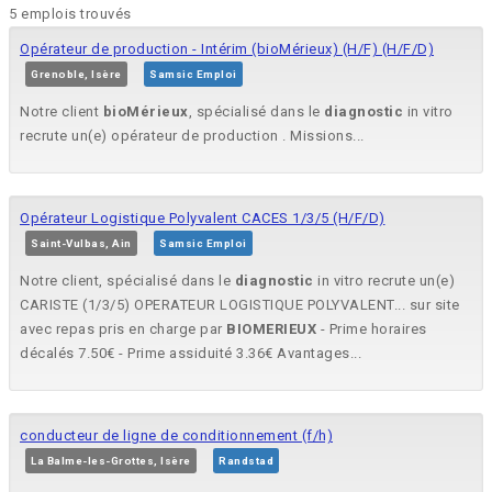
5 emplois trouvés
Opérateur de production - Intérim (bioMérieux) (H/F) (H/F/D)
Grenoble, Isère
Samsic Emploi
Notre client
bioMérieux
, spécialisé dans le
diagnostic
in vitro
recrute un(e) opérateur de production . Missions...
Opérateur Logistique Polyvalent CACES 1/3/5 (H/F/D)
Saint-Vulbas, Ain
Samsic Emploi
Notre client, spécialisé dans le
diagnostic
in vitro recrute un(e)
CARISTE (1/3/5) OPERATEUR LOGISTIQUE POLYVALENT... sur site
avec repas pris en charge par
BIOMERIEUX
- Prime horaires
décalés 7.50€ - Prime assiduité 3.36€ Avantages...
conducteur de ligne de conditionnement (f/h)
La Balme-les-Grottes, Isère
Randstad