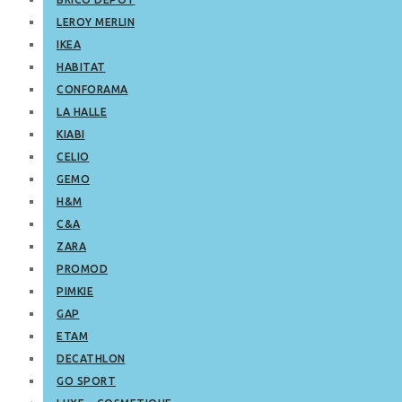
LEROY MERLIN
IKEA
HABITAT
CONFORAMA
LA HALLE
KIABI
CELIO
GEMO
H&M
C&A
ZARA
PROMOD
PIMKIE
GAP
ETAM
DECATHLON
GO SPORT