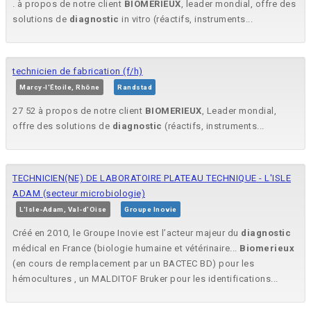
. à propos de notre client
BIOMERIEUX
, leader mondial, offre des
solutions de
diagnostic
in vitro (réactifs, instruments...
technicien de fabrication (f/h)
Marcy-l'Étoile, Rhône
Randstad
27 52 à propos de notre client
BIOMERIEUX
, Leader mondial,
offre des solutions de
diagnostic
(réactifs, instruments...
TECHNICIEN(NE) DE LABORATOIRE PLATEAU TECHNIQUE - L'ISLE
ADAM (secteur microbiologie)
L'Isle-Adam, Val-d'Oise
Groupe Inovie
Créé en 2010, le Groupe Inovie est l’acteur majeur du
diagnostic
médical en France (biologie humaine et vétérinaire...
Biomerieux
(en cours de remplacement par un BACTEC BD) pour les
hémocultures , un MALDITOF Bruker pour les identifications...