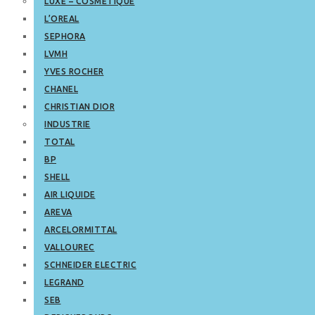
LUXE – COSMETIQUE
L’OREAL
SEPHORA
LVMH
YVES ROCHER
CHANEL
CHRISTIAN DIOR
INDUSTRIE
TOTAL
BP
SHELL
AIR LIQUIDE
AREVA
ARCELORMITTAL
VALLOUREC
SCHNEIDER ELECTRIC
LEGRAND
SEB