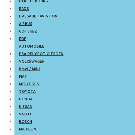
DERICHEBOURG
EADS
DASSAULT AVIATION
AIRBUS
GDF SUEZ
EDF
AUTOMOBILE
PSA PEUGEOT CITROEN
VOLKSWAGEN
BMW / MINI
FIAT
MERCEDES
TOYOTA
HONDA
NISSAN
VALEO
BOSCH
MICHELIN