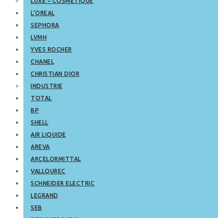
LUXE – COSMETIQUE
L’OREAL
SEPHORA
LVMH
YVES ROCHER
CHANEL
CHRISTIAN DIOR
INDUSTRIE
TOTAL
BP
SHELL
AIR LIQUIDE
AREVA
ARCELORMITTAL
VALLOUREC
SCHNEIDER ELECTRIC
LEGRAND
SEB