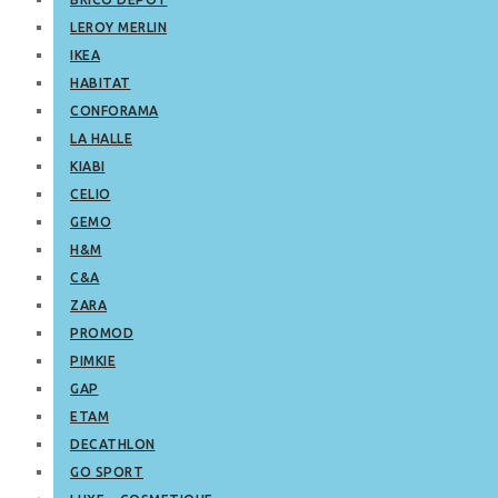
LEROY MERLIN
IKEA
HABITAT
CONFORAMA
LA HALLE
KIABI
CELIO
GEMO
H&M
C&A
ZARA
PROMOD
PIMKIE
GAP
ETAM
DECATHLON
GO SPORT