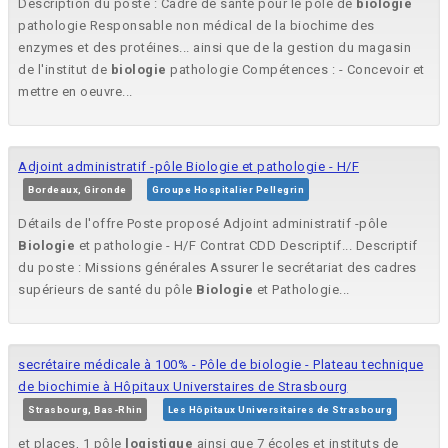
Description du poste : Cadre de santé pour le pôle de
biologie
pathologie Responsable non médical de la biochime des
enzymes et des protéines... ainsi que de la gestion du magasin
de l'institut de
biologie
pathologie Compétences : - Concevoir et
mettre en oeuvre...
Adjoint administratif -pôle Biologie et pathologie - H/F
Bordeaux, Gironde
Groupe Hospitalier Pellegrin
Détails de l'offre Poste proposé Adjoint administratif -pôle
Biologie
et pathologie - H/F Contrat CDD Descriptif... Descriptif
du poste : Missions générales Assurer le secrétariat des cadres
supérieurs de santé du pôle
Biologie
et Pathologie...
secrétaire médicale à 100% - Pôle de biologie - Plateau technique
de biochimie à Hôpitaux Universtaires de Strasbourg
Strasbourg, Bas-Rhin
Les Hôpitaux Universitaires de Strasbourg
et places, 1 pôle
logistique
ainsi que 7 écoles et instituts de