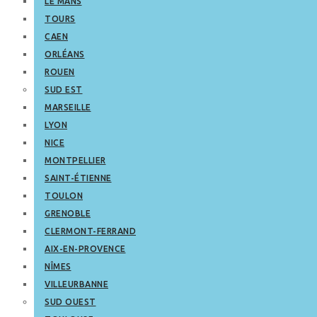
LE MANS
TOURS
CAEN
ORLÉANS
ROUEN
SUD EST
MARSEILLE
LYON
NICE
MONTPELLIER
SAINT-ÉTIENNE
TOULON
GRENOBLE
CLERMONT-FERRAND
AIX-EN-PROVENCE
NÎMES
VILLEURBANNE
SUD OUEST