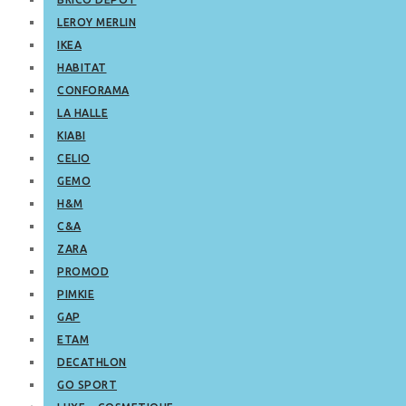
LEROY MERLIN
IKEA
HABITAT
CONFORAMA
LA HALLE
KIABI
CELIO
GEMO
H&M
C&A
ZARA
PROMOD
PIMKIE
GAP
ETAM
DECATHLON
GO SPORT