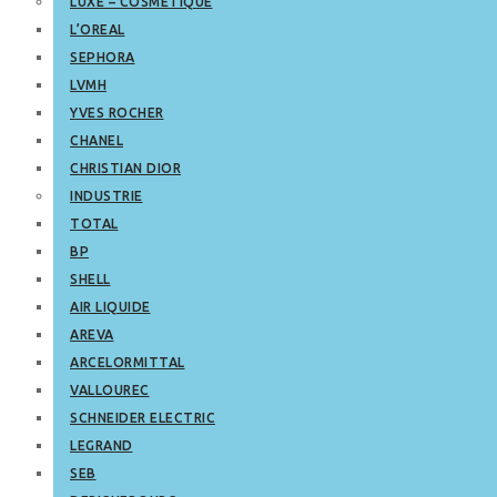
LUXE – COSMETIQUE
L’OREAL
SEPHORA
LVMH
YVES ROCHER
CHANEL
CHRISTIAN DIOR
INDUSTRIE
TOTAL
BP
SHELL
AIR LIQUIDE
AREVA
ARCELORMITTAL
VALLOUREC
SCHNEIDER ELECTRIC
LEGRAND
SEB