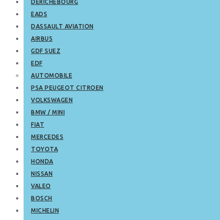
DERICHEBOURG
EADS
DASSAULT AVIATION
AIRBUS
GDF SUEZ
EDF
AUTOMOBILE
PSA PEUGEOT CITROEN
VOLKSWAGEN
BMW / MINI
FIAT
MERCEDES
TOYOTA
HONDA
NISSAN
VALEO
BOSCH
MICHELIN