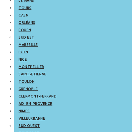
LE MANS
TOURS
CAEN
ORLÉANS
ROUEN
SUD EST
MARSEILLE
LYON
NICE
MONTPELLIER
SAINT-ÉTIENNE
TOULON
GRENOBLE
CLERMONT-FERRAND
AIX-EN-PROVENCE
NÎMES
VILLEURBANNE
SUD OUEST