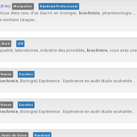
(F/H)
Montpellier
Randstad Professional
 Vous êtes issu d'un Bac+5 en biologie,
biochimie
, pharmacologie...
similaire (stages...
e, Nord
LFB
 qualité, laboratoires, industrie des procédés,
biochimie
, vous avez une
 Vienne
Eurofins
iochimie
, Biologie) Expérience : Expérience en audit étude souhaitée...
 Vienne
Eurofins
iochimie
, Biologie) Expérience : Expérience en audit étude souhaitée...
, Hauts-de-Seine
Randstad