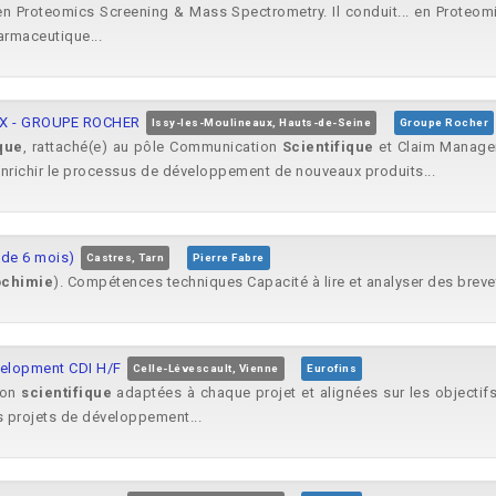
n Proteomics Screening & Mass Spectrometry. Il conduit... en Proteom
armaceutique...
/F/X - GROUPE ROCHER
Issy-les-Moulineaux, Hauts-de-Seine
Groupe Rocher
ique
, rattaché(e) au pôle Communication
Scientifique
et Claim Managem
enrichir le processus de développement de nouveaux produits...
 de 6 mois)
Castres, Tarn
Pierre Fabre
ochimie
). Compétences techniques Capacité à lire et analyser des brevet
velopment CDI H/F
Celle-Lévescault, Vienne
Eurofins
ion
scientifique
adaptées à chaque projet et alignées sur les objectifs
 projets de développement...