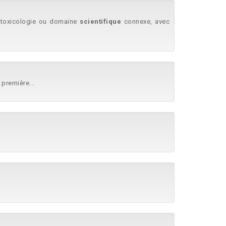
, toxicologie ou domaine
scientifique
connexe, avec
 première...