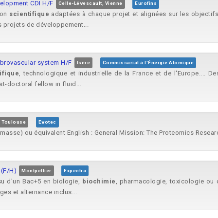
velopment CDI H/F
Celle-Lévescault, Vienne
Eurofins
ion
scientifique
adaptées à chaque projet et alignées sur les objectifs
 projets de développement...
ebrovascular system H/F
Isère
Commissariat à l'Énergie Atomique
ifique
, technologique et industrielle de la France et de l'Europe.... 
t-doctoral fellow in fluid...
Toulouse
Evotec
 masse)​ ou équivalent English : General Mission: The Proteomics Researc
(F/H)
Montpellier
Expectra
ssu d'un Bac+5 en biologie,
biochimie
, pharmacologie, toxicologie ou
ges et alternance inclus...