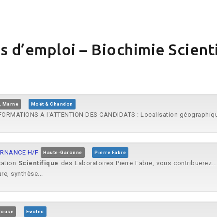
s d’emploi – Biochimie Scient
, Marne
Moët & Chandon
NFORMATIONS A l'ATTENTION DES CANDIDATS : Localisation géographique 
LTERNANCE H/F
Haute-Garonne
Pierre Fabre
sation
Scientifique
des Laboratoires Pierre Fabre, vous contribuerez...
re, synthèse...
louse
Evotec