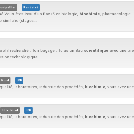
ontpellier
Randstad
rché Vous êtes issu d'un Bac+5 en biologie,
biochimie
, pharmacologie..
similaire (stages...
profil recherché : Ton bagage : Tu as un Bac
scientifique
avec une premi
cision technologique...
e, Nord
LFB
 qualité, laboratoires, industrie des procédés,
biochimie
, vous avez une
Lille, Nord
LFB
 qualité, laboratoires, industrie des procédés,
biochimie
, vous avez une