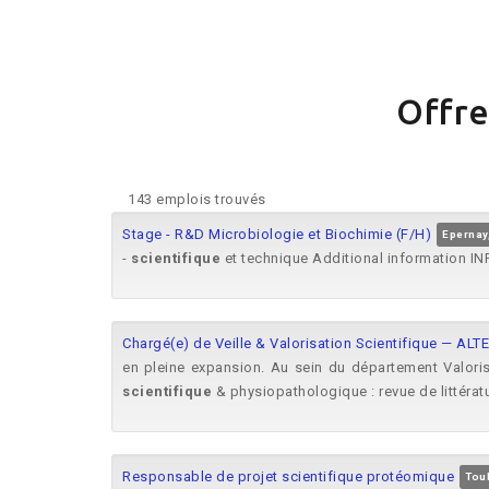
Offre
143 emplois trouvés
Stage - R&D Microbiologie et Biochimie (F/H)
Epernay
-
scientifique
et technique Additional information I
Chargé(e) de Veille & Valorisation Scientifique — A
en pleine expansion. Au sein du département Valori
scientifique
& physiopathologique : revue de littératu
Responsable de projet scientifique protéomique
Tou