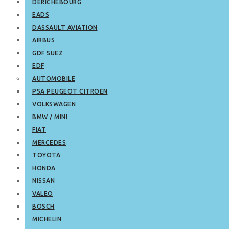
DERICHEBOURG
EADS
DASSAULT AVIATION
AIRBUS
GDF SUEZ
EDF
AUTOMOBILE
PSA PEUGEOT CITROEN
VOLKSWAGEN
BMW / MINI
FIAT
MERCEDES
TOYOTA
HONDA
NISSAN
VALEO
BOSCH
MICHELIN