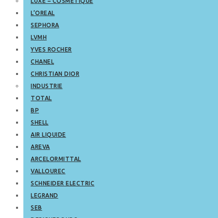
LUXE – COSMETIQUE
L’OREAL
SEPHORA
LVMH
YVES ROCHER
CHANEL
CHRISTIAN DIOR
INDUSTRIE
TOTAL
BP
SHELL
AIR LIQUIDE
AREVA
ARCELORMITTAL
VALLOUREC
SCHNEIDER ELECTRIC
LEGRAND
SEB