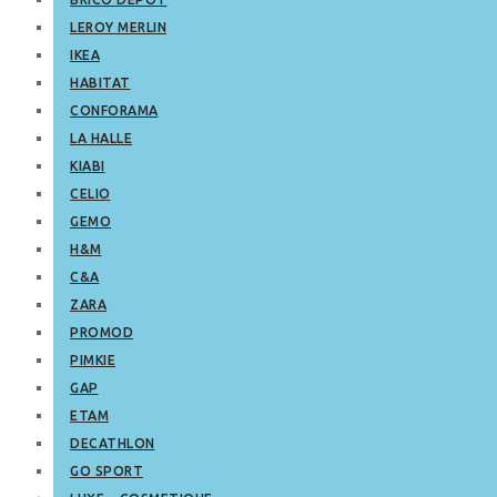
LEROY MERLIN
IKEA
HABITAT
CONFORAMA
LA HALLE
KIABI
CELIO
GEMO
H&M
C&A
ZARA
PROMOD
PIMKIE
GAP
ETAM
DECATHLON
GO SPORT