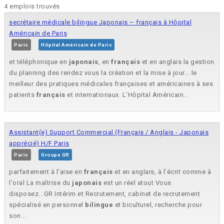
4 emplois trouvés
secrétaire médicale bilingue Japonais – français à Hôpital
Américain de Paris
Paris
Hôpital Américain de Paris
et téléphonique en
japonais
, en
français
et en anglais la gestion
du planning des rendez vous la création et la mise à jour... le
meilleur des pratiques médicales françaises et américaines à ses
patients
français
et internationaux. L’Hôpital Américain...
Assistant(e) Support Commercial (Français / Anglais - Japonais
apprécié) H/F Paris
Paris
Groupe GR
parfaitement à l'aise en
français
et en anglais, à l'écrit comme à
l'oral La maîtrise du
japonais
est un réel atout Vous
disposez...GR Intérim et Recrutement, cabinet de recrutement
spécialisé en personnel
bilingue
et biculturel, recherche pour
son...