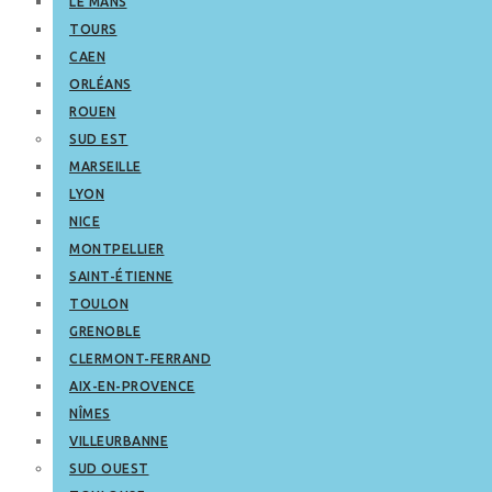
LE MANS
TOURS
CAEN
ORLÉANS
ROUEN
SUD EST
MARSEILLE
LYON
NICE
MONTPELLIER
SAINT-ÉTIENNE
TOULON
GRENOBLE
CLERMONT-FERRAND
AIX-EN-PROVENCE
NÎMES
VILLEURBANNE
SUD OUEST