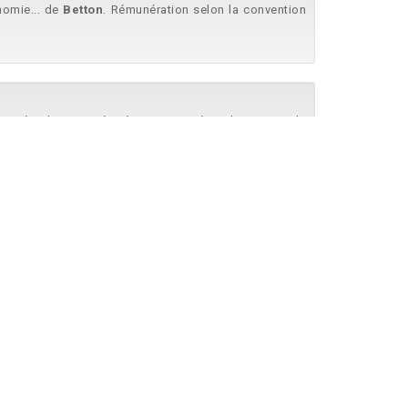
nomie... de
Betton
. Rémunération selon la convention
cepté... dans un périmètre sectorisé sur le secteur de
accepté... solidaire, bienveillante et à l’écoute Vous