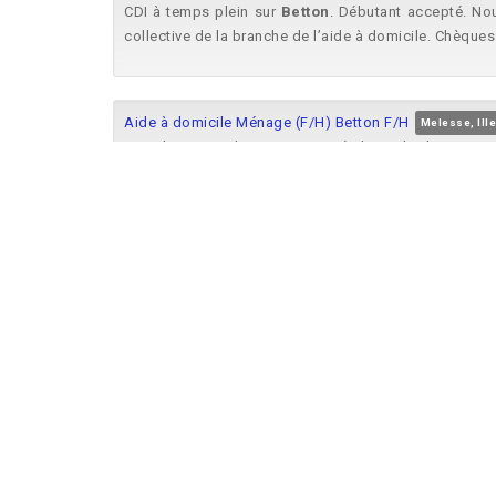
CDI à temps plein sur
Betton
. Débutant accepté. No
collective de la branche de l’aide à domicile. Chèques
Aide à domicile Ménage (F/H) Betton F/H
Melesse, Ille
sociale pour aider au maintien à domicile des perso
Betton
. Rémunération selon la convention collective d
Aide à domicile / Auxiliaire de vie (F/H) Betton F/H
Me
sociale pour aider au maintien à domicile des per
intervenez dans un périmètre sectorisé sur le secteur
Jardinier / Paysagiste (H/F) à Betton
Betton, Ille-et-Vila
(e) en CDD 35 heures pour intervenir sur la zone de
Be