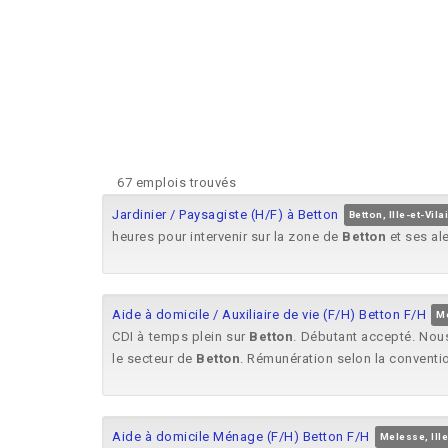
67 emplois trouvés
Jardinier / Paysagiste (H/F) à Betton
Betton, Ille-et-Vila
heures pour intervenir sur la zone de
Betton
et ses ale
Aide à domicile / Auxiliaire de vie (F/H) Betton F/H
Me
CDI à temps plein sur
Betton
. Débutant accepté. Nou
le secteur de
Betton
. Rémunération selon la conventio
Aide à domicile Ménage (F/H) Betton F/H
Melesse, Ille