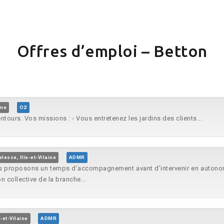
Offres d’emploi – Betton
ine
O2
ntours. Vos missions : - Vous entretenez les jardins des clients...
lesse, Ille-et-Vilaine
ADMR
s proposons un temps d’accompagnement avant d’intervenir en autonomi
n collective de la branche...
-et-Vilaine
ADMR