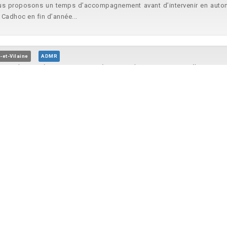
us proposons un temps d’accompagnement avant d’intervenir en auto
 Cadhoc en fin d’année...
-et-Vilaine
ADMR
nnes de tous âges. Contrat CDI à temps plein sur
Betton
. Débutant ac
e la branche de l’aide à domicile...
lesse, Ille-et-Vilaine
ADMR
sonnes de tous âges. Contrat CDI à temps plein sur
Betton
. Débutant 
 de
Betton
. Rémunération...
ine
O2
tton
et ses alentours. Vos missions : - Vous entretenez les jardins...